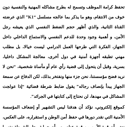
تحفظ كرامة الموظف وتسمح له بطرح مشاكله المهنية والنفسية دون
خوف من الانتقام، وهو ما يذكر بما عالجه مسلسل “K1” الذي عرضته
القناة الثانية، والذي أظهر حجم الضغط النفسي الذي يعيشه رجل
الأمن، و أهمية وجود وحدة للدعم النفسي والاستماع الداخلي داخل
الجهاز، الفكرة التي طرحها العمل الدرامي ليست خيالا، بل مطلب
مهني تطبقه أجهزة أمنية في دول أخرى، معالجة المشكل داخليا،
بسرية، وقبل أن يتحول إلى قضية رأي عام أو مأساة شخصية، “نحن لا
نريد فضح مؤسستنا، نحن جزء منها ونفتخر بذلك، لكن الدفاع عن سمعة
الجهاز يبدأ بإنصاف رجاله” يقول ضابط شرطة قضائية “إذا عولجت
المشاكل في مهدها، لن نحتاج إلى كتابتها في الجرائد”.
كموقع إلكتروني، نؤكد أن هدفنا ليس التشهير أو إضعاف المؤسسة
الأمنية التي نقدر دورها في حفظ أمن الوطن و استقراره، على العكس،
نعتبر أن قوة الأمن من قوة عناصره، وأن حماية رجل الشرطة نفسيا