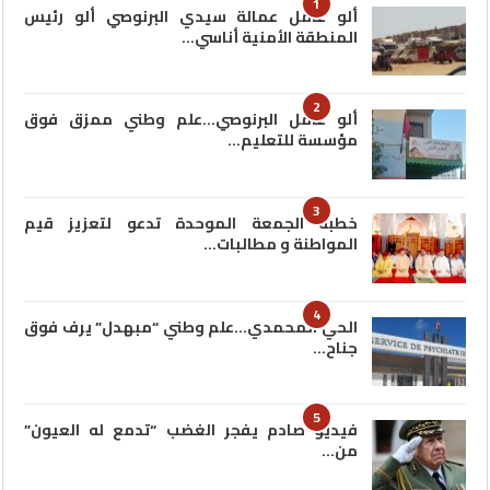
1
ألو عامل عمالة سيدي البرنوصي ألو رئيس
المنطقة الأمنية أناسي…
2
ألو عامل البرنوصي…علم وطني ممزق فوق
مؤسسة للتعليم…
3
خطبة الجمعة الموحدة تدعو لتعزيز قيم
المواطنة و مطالبات…
4
الحي المحمدي…علم وطني “مبهدل” يرف فوق
جناح…
5
فيديو صادم يفجر الغضب “تدمع له العيون”
من…