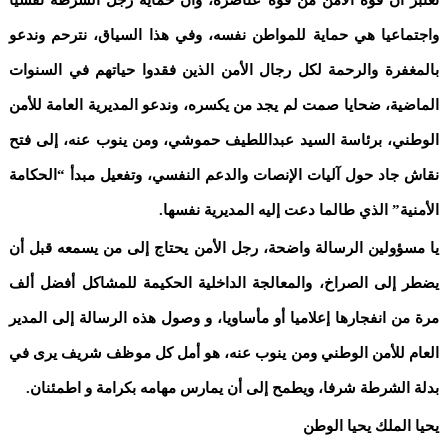
واجتماعيا هي حماية للمواطن نفسه، وفي هذا السياق، نترحم وندعو
بالمغفرة والرحمة لكل رجال الأمن الذين فقدوا حياتهم في السنوات
الماضية، ضحايا صمت لم يجد من يكسره، وندعو المديرية العامة للأمن
الوطني، برئاسة السيد عبداللطيف حموشي، ومن ينوب عنه، إلى فتح
نقاش جاد حول آليات الإنصات والدعم النفسي، وتفعيل مبدأ “الحكامة
الأمنية” الذي طالما دعت إليه المديرية نفسها.
يا مسؤولين الرسالة واضحة، رجل الأمن يحتاج إلى من يسمعه قبل أن
يضطر إلى الصراخ، والمعالجة الداخلية الحكيمة للمشاكل أفضل ألف
مرة من انفجارها إعلاميا أو مأساويا، و وصول هذه الرسالة إلى المدير
العام للأمن الوطني ومن ينوب عنه، هو أمل كل موظف شريف يرى في
بدلة الشرطة شرفا، ويطمح إلى أن يمارس مهامه بكرامة و اطمئنان.
يحيا الملك يحيا الوطن