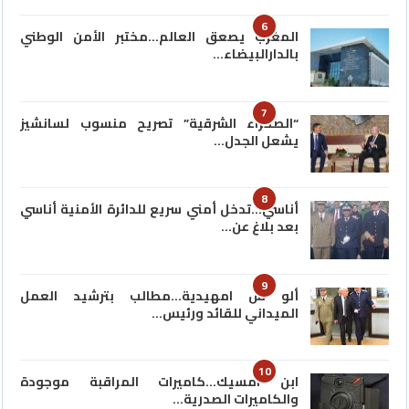
6
المغرب يصعق العالم…مختبر الأمن الوطني
بالدارالبيضاء…
7
“الصحراء الشرقية” تصريح منسوب لسانشيز
يشعل الجدل…
8
أناسي…تدخل أمني سريع للدائرة الأمنية أناسي
بعد بلاغ عن…
9
ألو س امهيدية…مطالب بترشيد العمل
الميداني للقائد ورئيس…
10
ابن امسيك…كاميرات المراقبة موجودة
والكاميرات الصدرية…