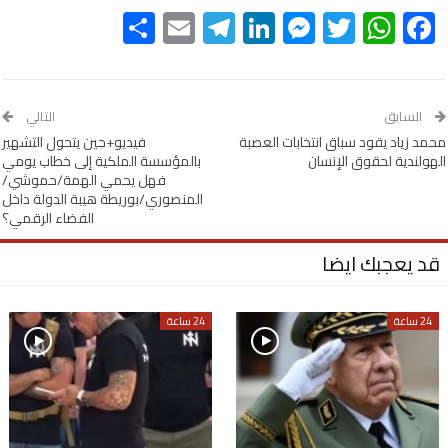
Share
Telegram
Email
LinkedIn
Messenger
WhatsApp
Twitter
Facebook
السابق
التالي
محمد زياد يقود سباق انتخابات العصبة
فيديو+حين يتحول التشهير
الهولندية لحقوق الإنسان
بالمؤسسة الملكية إلى خطاب يومي
فهل يحمي الهمة/حموشي/
المنصوري/بوريطة هيبة الدولة داخل
الفضاء الرقمي؟
قد يعجبك ايضا
24 ساعة
24 ساعة