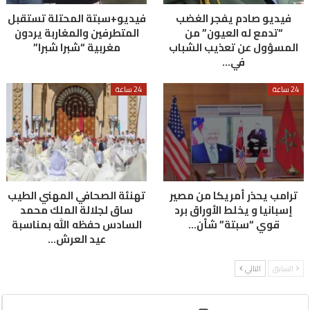
فيديو صادم يفجر الغضب
فيديو+سبتة المحتلة تستقبل
“تدمع له العيون” من
المتطرفين والمغاربة يردون
المسؤول عن تعذيب الشباب
مغربية “شبرا شبرا”
في…
24 ساعة
24 ساعة
ترامب يحذر أمريكا من مصير
تهنئة الصحافي المهني الطيب
إسبانيا و يخلط الأوراق برد
ساق لجلالة الملك محمد
قوي “سبتة” شأن…
السادس حفظه الله بمناسبة
عيد العرش…
السابق
التالي