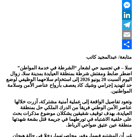
Twitter
Messenger
LinkedIn
Telegram
Email
Share
متابعة/ عبدالمجيد كاتب
سلا – في تجسيد حي لشعار “الشرطة في خدمة المواطن”
اضطر ضابط ومفتش شرطة بمنطقة العيايدة بمدينة سلا، زوال
اليوم السبت 20 يونيو 2026 إلى استخدام سلاحهما الوظيفي لوضع
حد لتهديد إجرامي وشيك كاد يعصف بأرواح عناصر الأمن وسلامة
المواطنين.
وتعود تفاصيل الواقعة إلى عملية أمنية مشتركة، آزرت خلالها
عناصر الأمن الوطني فريقاً من الدرك الملكي حل بمنطقة
العيايدة، بهدف توقيف شقيقين يشكلان موضوع مذكرات بحث
على خلفية الاشتباه في تورطهما في جريمة قتل بشعة شهدتها
منطقة عين عتيق ضواحي الرباط.
غير أن المشتبه فيهما، وفور محاصرتهما، دخلا في حالة هيجان