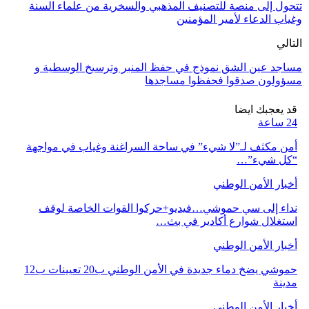
تتحول إلى منصة للتصنيف المذهبي والسخرية من علماء السنة
وغياب الدعاء لأمير المؤمنين
التالي
مساجد عين الشق نموذج في حفظ المنبر وترسيخ الوسطية و
مسؤولون صدقوا فحفظوا مساجدها
قد يعجبك ايضا
24 ساعة
أمن مكثف لـ”لا شيء” في ساحة السراغنة وغياب في مواجهة
“كل شيء”…
أخبار الأمن الوطني
نداء إلى سي حموشي…فيديو+حركوا القوات الخاصة لوقف
استغلال شوارع أكادير في بث…
أخبار الأمن الوطني
حموشي يضخ دماء جديدة في الأمن الوطني ب20 تعيينات ب12
مدينة
أخبار الأمن الوطني