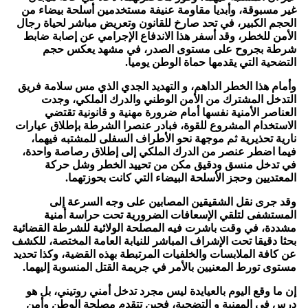
غير مسبوقة، وأبديا مقاومة عنيفة مستخدمين أسلحة بيضاء من
الحجم الكبير، في تحد صارخ للقانون وتعريض مباشر لحياة رجال
الأمن للخطر، وقد أسفر هذا الاندفاع الإجرامي عن إصابة ضابط
شرطة بجروح على مستوى الصدر، في مشهد يعكس حجم
التضحية التي يقدمها حماة الوطن يوميا.
وأمام هذا الخطر الداهم، و التهديد الجدي الذي مس سلامة فريق
التدخل المشترك من الأمن الوطني والدرك الملكي، وجدت
العناصر الأمنية نفسها أمام ضرورة مهنية و قانونية تقتضي
الاستخدام المشروع للقوة، فبادر عنصرا الشرطة بإطلاق عيارات
نارية تحذيرية ثم موجهة نحو الأطراف السفلى للمشتبه فيهما،
فيما اضطر عنصر من الدرك الملكي إلى إطلاق رصاصة واحدة،
في تدخل منسق ودقيق مكن من تحييد الخطر وشل حركة
المعتديين وحجز الأسلحة البيضاء التي كانت بحوزتهما.
وقد جرى نقل الشقيقين المصابين على وجه السرعة إلى
المستشفى لتلقي الإسعافات الضرورية تحت حراسة أمنية
مشددة، في وقت باشرت فيه المصلحة الولائية للشرطة القضائية
بحثا دقيقا تحت الإشراف المباشر للنيابة العامة المختصة، للكشف
عن كافة الملابسات والخلفيات المرتبطة بهذه القضية، وكذا تحديد
مستوى تورط المعنيين بالأمر في جريمة القتل المنسوبة إليهما.
إن ما وقع اليوم بالعيايدة ليس مجرد تدخل أمني روتيني، بل هو
درس في المهنية و التضحية، فحين تتقدم مصلحة الوطن وأمن