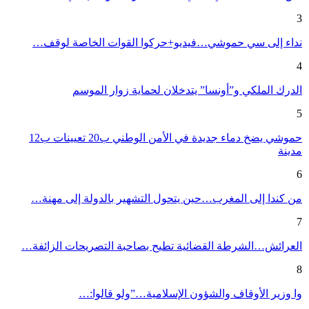
3
نداء إلى سي حموشي…فيديو+حركوا القوات الخاصة لوقف…
4
الدرك الملكي و”أونسا” يتدخلان لحماية زوار الموسم
5
حموشي يضخ دماء جديدة في الأمن الوطني ب20 تعيينات ب12
مدينة
6
من كندا إلى المغرب…حين يتحول التشهير بالدولة إلى مهنة…
7
العرائش…الشرطة القضائية تطيح بصاحبة التصريحات الزائفة…
8
وا وزير الأوقاف والشؤون الإسلامية…”ولو قالوا:…