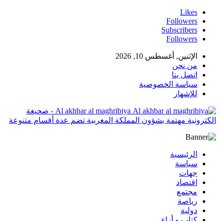
Likes
Followers
Subscribers
Followers
الإثنين, أغسطس 10, 2026
من نحن
اتصل بنا
سياسة الخصوصية
للإشهار
Al akhbar al maghribiya - صحيغة
الكترونية مهتمة بشؤون المملكة المغربية تضم عدة أقسام متنوعة
الرئيسية
سياسة
جهات
اقتصاد
مجتمع
رياصة
دولية
كتاب و أراء