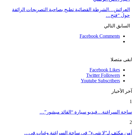
العرائش…الشرطة القضائية تطيح بصاحبة التصريحات الزائفة
حول “فتح…
السابق
التالي
Facebook Comments
ابقى متصلا
Facebook
Likes
Twitter
Followers
Youtube
Subscribers
آخر الأخبار
1
ساحة السراغنة…فيديو سيارة “القائد مبشور”…
2
أمن مكثف لـ”لا شيء” في ساحة السراغنة وغياب في…