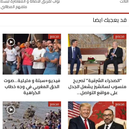
الثالث
نواب لفريق الاصالة و المعاصرة لبسط
ملفهم المطالبي
قد يعجبك ايضا
مجتمع
مجتمع
“الصحراء الشرقية” تصريح
فيديو+سبتة و مليلية…صوت
منسوب لسانشيز يشعل الجدل
الحق المغربي في وجه خطاب
على مواقع التواصل…
الكراهية
مجتمع
مجتمع