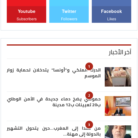
Youtube
Twitter
Facebook
Subscribers
Followers
Likes
آخر الأخبار
1
الدرك الملكي و”أونسا” يتدخلان لحماية زوار
الموسم
2
حموشي يضخ دماء جديدة في الأمن الوطني
ب20 تعيينات ب12 مدينة
3
من كندا إلى المغرب…حين يتحول التشهير
بالدولة إلى مهنة…