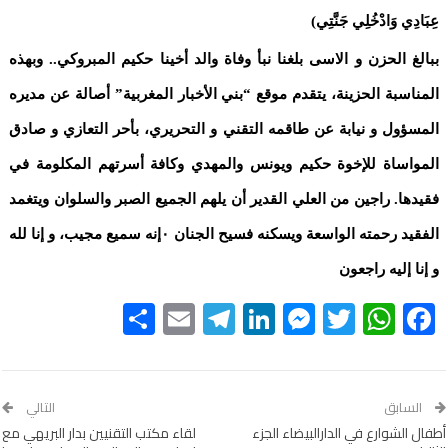
عِبَادِي وَادْخُلِي جَنَّتِي)
ببالغ الحزن و الاسى بلغنا نبأ وفاة والد أخينا حكيم المبروكي.. وبهذه
المناسبة الحزينة، يتقدم موقع “بني الأخبار المغربية” أصالة عن مديره
المسؤول و نيابة عن طاقمه التقني و التحريري، بأحر التعازي و صادق
المواساة للإخوة حكيم ويونس والمهدي وكافة أسرتهم المكلومة في
فقيدها. راجين من العلي القدير أن يلهم الجميع الصبر والسلوان ويتغمد
الفقيد رحمته الواسعة ويسكنه فسيح الجنان ٠إنه سميع مجيب، و إنا لله
و إنا إليه راجعون
Share
Telegram
Email
LinkedIn
Messenger
WhatsApp
Twitter
Facebook
السابق
التالي
أطفال الشوارع في الدارالبيضاء الجزء
لقاء مكتب التقنيين بدار البريهي مع