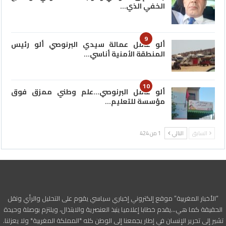
الخفي الذي…
9
ألو عامل عمالة سيدي البرنوصي ألو رئيس
المنطقة الأمنية أناسي…
10
ألو عامل البرنوصي…علم وطني ممزق فوق
مؤسسة للتعليم…
السابق
التالي
1 من 424
“الأخبار المغربية” موقع إلكتروني إخباري سياسي يقوم على التحليل والرأي ونقل
الحقيقة كما هي…يقدم خطابا إعلاميا ينبذ العنصرية والابتذال، ويلتزم بوصلة وحيدة
تشير إلى تحرير الإنسان في إطار يجمعنا إلى الوطن كله *المملكة المغربية* ولا يعزلنا.