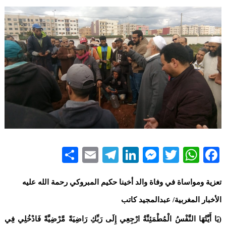
Share
Telegram
Email
LinkedIn
Messenger
WhatsApp
Twitter
Facebook
تعزية ومواساة في وفاة والد أخينا حكيم المبروكي رحمة الله عليه
الأخبار المغربية/ عبدالمجيد كاتب
(يَا أَيَّتُهَا النَّفْسُ الْمُطْمَئِنَّةُ ارْجِعِي إِلَى رَبِّكِ رَاضِيَةً مَّرْضِيَّةً فَادْخُلِي فِي