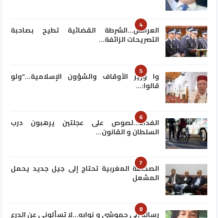
4
العرائش…الشرطة القضائية تطيح بصاحبة
التصريحات الزائفة…
5
وا وزير الأوقاف والشؤون الإسلامية…”ولو
قالوا:…
6
الفداء…لصوص على عجلتين يرهبون درب
السلطان و القانون…
7
الصحافة المغربية تحتاج إلى جيل جديد يحمل
المشعل
8
رسالة إلى حموشي و نوابه…لا تسألوني عن الدرع