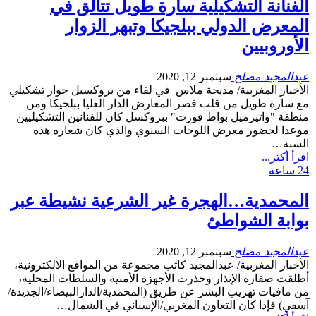
الفنانة التشكيلية سارة طويل تتألق في
المعرض الدولي ببلجيكا وتبهر الزوار
الأوروبيين
عبدالمجيد مصلح
سبتمبر 12, 2020
الأخبار المغربية/ مديحة ملاس في لقاء من بروكسيل حوار تشكيلي
مع سارة طويل من قلب قصر المعارض الدار العليا ببلجيكا ومن
منطقة "واتيرميل بواط فورت" ببروكسل كان للفنانين التشكيليين
موعدا لحضور معرض اللوحات السنوي والذي كان شعاره هذه
السنة…
اقرأ أكثر...
24 ساعة
المحمدية…الهجرة غير الشرعية نشيطة عبر
بوابة الشواطئ
عبدالمجيد مصلح
سبتمبر 12, 2020
الأخبار المغربية/ عبدالمجيد كاتب مجموعة من المواقع الالكترونية،
أطلقت صفارة الإنذار وحذرت الأجهزة الأمنية والسلطات المحلية،
من مافيات تهريب البشر عن طريق (المحمدية/الدارالبيضاء/الجديدة/
آسفي) فإذا كان التعاون المغربي/الإسباني في الشمال…