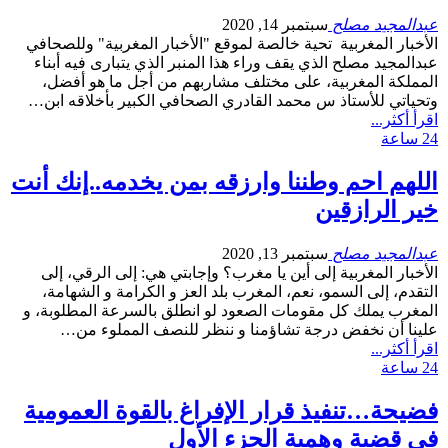
عبدالمجيد مصلح
سبتمبر 14, 2020
الأخبار المغربية تحية خالصة لموقع "الأخبار المغربية" وللصحافي
عبدالمجيد مصلح الذي يقف وراء هذا المنبر الذي يتبارى فيه أبناء
المملكة المغربية، على مختلف مشاربهم من أجل ما هو أفضل،
وتحياتي للأستاذ س محمد القادري الصحافي الكبير بأخلاقه ابن…
اقرأ أكثر...
24 ساعة
اللهم احم وطننا وارزقه بمن يخدمه..إنك أنت
خير الرازقين
عبدالمجيد مصلح
سبتمبر 13, 2020
الأخبار المغربية إلى أين يا مغرب؟ وإجابتي هي: إلى الرقي، إلى
التقدم، إلى السمو، نعم، المغرب بلد العز و الكرامة و الشهامة،
المغرب يملك كل مقومات الصعود لو انطلق بالسرعة المطلوبة، و
علينا أن نخفض درجة تشاؤمنا و ننظر للنصف المملوء من…
اقرأ أكثر...
24 ساعة
فضيحة…تنفيذ قرار الإفراغ بالقوة العمومية
في قضية وهمية الجزء الأول