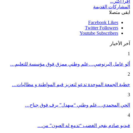
اقرأ أكثر...
المشاركات القديمة
ابقى متصلا
Facebook
Likes
Twitter
Followers
Youtube
Subscribers
آخر الأخبار
1
ألو عامل البرنوصي…علم وطني ممزق فوق مؤسسة للتعليم…
2
خطبة الجمعة الموحدة تدعو لتعزيز قيم المواطنة و مطالبات…
3
الحي المحمدي…علم وطني “مبهدل” يرف فوق جناح…
4
فيديو صادم يفجر الغضب “تدمع له العيون” من…