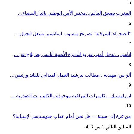
5
المغرب يصعق العالم…مختبر الأمن الوطني بالدارالبيضاء…
6
“الصحراء الشرقية” تصريح منسوب لسانشيز يشعل الجدل…
7
أناسي…تدخل أمني سريع للدائرة الأمنية أناسي بعد بلاغ عن…
8
ألو س امهيدية…مطالب بترشيد العمل الميداني للقائد ورئيس…
9
ابن امسيك…كاميرات المراقبة موجودة والكاميرات الصدرية…
10
من غزة إلى سبتة — هل نحن أمام عقاب جيوسياسي لإسبانيا؟
السابق
التالي
1 من 423