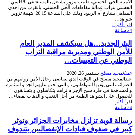
الأمنية الحي الحسني، طبيب مزور يشتغل بالمستشفى الاقليمي
الحسني بتراب عمالة مقاطعات الحي الحسني، بالقرب من إحدى
المقاهي بشارع أم الربيع، وذلك على الساعة 20:15 بتهمة تزوير
شواهد…
اقرأ أكثر...
24 ساعة
البئرالجديد…هل سيكشف المدير العام
للأمن الوطني ومديرية مراقبة التراب
الوطني عن التغييبات…
عبدالمجيد مصلح
سبتمبر 26, 2020
عبدالمجيد مصلح في الوقت الذي يتقاضى رجال الأمن رواتبهم من
الضرائب التي يؤديها المواطنون، و التي تحتم عليهم الجد و المثابرة
والمساهمة في طرد شبح الإجرام نراهم يتكاسلون و يتسابقون
للحصول على الشواهد الطبية من أجل التغيب و الذهاب لقضاء…
اقرأ أكثر...
24 ساعة
رسالة قوية تزلزل مخابرات الجزائر وتوثر
كبير في صفوف قيادات الإنفصاليين بتندوف