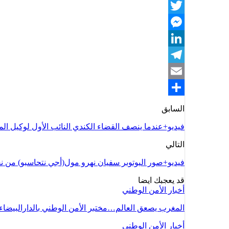
WhatsApp
Twitter
Messenger
LinkedIn
Telegram
Email
Share
السابق
فيديو+عندما ينصف القضاء الكندي النائب الأول لوكيل الم
التالي
فيديو+صور اليوتوبر سفيان نهرو مول(أجي نتحاسبو) من 
قد يعجبك ايضا
أخبار الأمن الوطني
المغرب يصعق العالم…مختبر الأمن الوطني بالدارالبيضاء
أخبار الأمن الوطني