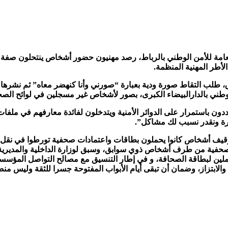
ة العامة للأمن الوطني بالرباط، رصد مهنيون حضور أشخاص ينتحلون ص
أطر المهنية المنظمة.
ق، طلب التقاط صورة ودية بعبارة “صورني وأنا كنهضر معاه” ثم نشره
ون باستمرار على الدوائر الأمنية ويتدخلون لفائدة معارفهم في ملفات إ
رة ونقدر نسبب لك مشاكل”.
 توقيف أشخاص كانوا يحملون بطاقات واعتمادات صحفية تورطوا في نقل 
الصحفية من طرف أشخاص ذوي سوابق، وسبق لوزارة الداخلية والمديرية
املين لبطاقة الصحافة، و في إطار التنسيق مع مصالح التواصل المؤسسا
لابتزاز، وضمان أن تبقى أيام الأبواب المفتوحة جسرا للثقة وليس منص