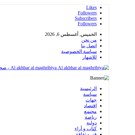
Likes
Followers
Subscribers
Followers
الخميس, أغسطس 6, 2026
من نحن
اتصل بنا
سياسة الخصوصية
للإشهار
Al akhbar al maghribiya - صحيغة الكترونية مهتمة بشؤون المملكة المغربية تضم عدة أقسام متنوعة
الرئيسية
سياسة
جهات
اقتصاد
مجتمع
رياصة
دولية
كتاب و أراء
فن و ثقافة