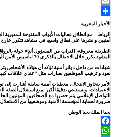
Telegram
Email
Share
الأخبار المغربية
الرباط – مع انطلاق فعاليات الأبواب المفتوحة للمديري
أمنيين و نشرها على نطاق واسع، في مشاهد تتكرر خارج ال
الطريقة معروفة، اقتراب من المسؤول أثناء جولة بالروا
المشهد تكرر خلال الاحتفال بالذكرى 70 لتأسيس الأمن الوطني بالدارالبيضاء الكبرى، بصور لأشخاص غير مسجلين في لوائح الصحافيين المهنيين المعتمدين.
شهادات من داخل دوائر أمنية تؤكد أن هؤلاء الأشخاص يتردد
نفوذ و ترهيب الموظفين بعبارات مثل “عندي علاقات كبي
الأمر يتجاوز الانتحال، معطيات أمنية سابقة أشارت إلى
الاعتمادات، وتستدعي تدقيقا أكبر لمنع استغلال الصفة 
التواصل الإعلامي يتم حصريا مع الصحافيين المهنيين الح
ضرورة لحماية المؤسسة الأمنية وموظفيها من الاستغلال وا
يحيا الملك يحيا الوطن
Facebook