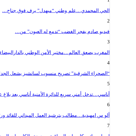
الحي المحمدي…علم وطني “مبهدل” يرف فوق جناح…
2
فيديو صادم يفجر الغضب “تدمع له العيون” من…
3
المغرب يصعق العالم…مختبر الأمن الوطني بالدارالبيضا
4
“الصحراء الشرقية” تصريح منسوب لسانشيز يشعل الج
5
أناسي…تدخل أمني سريع للدائرة الأمنية أناسي بعد بلاغ
6
ألو س امهيدية…مطالب بترشيد العمل الميداني للقائد و
7