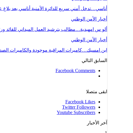
أناسي…تدخل أمني سريع للدائرة الأمنية أناسي بعد بلاغ
أخبار الأمن الوطني
ألو س امهيدية…مطالب بترشيد العمل الميداني للقائد ور
أخبار الأمن الوطني
ابن امسيك…كاميرات المراقبة موجودة والكاميرات ال
السابق
التالي
Facebook Comments
ابقى متصلا
Facebook
Likes
Twitter
Followers
Youtube
Subscribers
آخر الأخبار
1