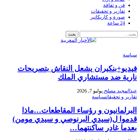
فن و ثقافة
تقارير و تحقيقات
صورة و كاريكاتير
24 ساعة
سياسة
فيديو+بنكيران يشعل النقاش بتصريحات
نارية ضد مستشاري الملك
عبدالمجيد مصلح
يوليو 7, 2026
تقارير و تحقيقات
سياسة
البرلمانيون و رؤساء المقاطعات…ماذا
قدموا ل(سيدي البرنوصي و سيدي مومن)
بعدما غادر ساكنتهما…