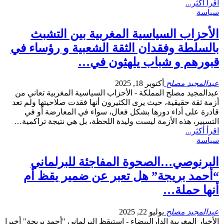
اقرأ أكثر...
سياسة
الأحزاب السياسية المغربية بين التشبث
بالسلطة وفقدان الثقة الشعبية و رؤساء في
قبورهم و شباب يلهثون في…
عبدالمجيد مصلح
أكتوبر 18, 2025
عبدالمجيد مصلح المملكة - الأحزاب السياسية المغربية تعاني من
أزمة ثقة حقيقية، حيث يرى الكثيرون أنها فقدت صلاحيتها ولم تعد
قادرة على أداء دورها بشكل فعال، سواء في المعارضة أو في
التسيير، هذه الأزمة ليست وليدة اللحظة، بل هي نتيجة تراكمية…
اقرأ أكثر...
سياسة
البرنوصي…الصحوة المفاجئة للبرلماني
“أحمد بريجة” هل تعبر عن ضمير يقظ أم
أنها حملة…
عبدالمجيد مصلح
يوليو 22, 2025
الأخبار المغربية الدارالبيضاء - استيقظ البرلماني "أحمد بريجة" أخيرا