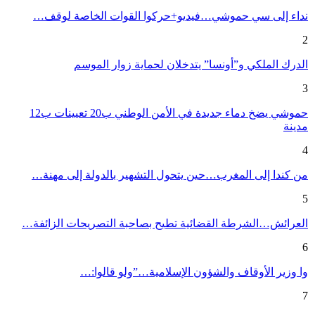
نداء إلى سي حموشي…فيديو+حركوا القوات الخاصة لوقف…
2
الدرك الملكي و”أونسا” يتدخلان لحماية زوار الموسم
3
حموشي يضخ دماء جديدة في الأمن الوطني ب20 تعيينات ب12
مدينة
4
من كندا إلى المغرب…حين يتحول التشهير بالدولة إلى مهنة…
5
العرائش…الشرطة القضائية تطيح بصاحبة التصريحات الزائفة…
6
وا وزير الأوقاف والشؤون الإسلامية…”ولو قالوا:…
7