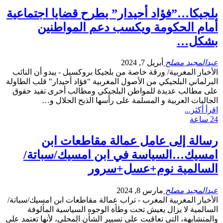
بلجيكا…”فؤاد أحيدار” يطرح قضايا اجتماعية
أمام الحكومة ويكسب دعم المواطنين
بشكل…
عبدالمجيد مصلح
أبريل 7, 2024
الأخبار المغربية/ ورقة خاصة من بلجيكا بروكسيل - يبدو أن النائب
البرلماني البلجيكي من الأصول المغربية "فؤاد أحيدار" قلب الطاولة
على مطالب عديدة للمواطن البلجيكي ومطالب أخرى تفيد حقوق
الجاليات العربية و المسلمة على رأسها الذبح الحلال و…
اقرأ أكثر...
24 ساعة
رسالة إلى عامل عمالة مقاطعات ابن
امسيك…السياسة في ابن امسيك/سباتة/
السالمية نوم+عسل+سرور
عبدالمجيد مصلح
مارس 8, 2024
الأخبار المغربية المغرب - تراب عمالة مقاطعات ابن امسيك/سباتة/
السالمية لا يزال يعيش تحت وطأة الوجوه السياسية المألوفة
والمتشابهة، التي تعاقبت على تسيير الشأن المحلي، لأنها تعتمد على