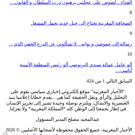
الفداء…لصوص على عجلتين يرهبون درب السلطان و القانون…
8
الصحافة المغربية تحتاج إلى جيل جديد يحمل المشعل
9
رسالة إلى حموشي و نوابه…لا تسألوني عن الدرع الخفي الذي…
10
ألو عامل عمالة سيدي البرنوصي ألو رئيس المنطقة الأمنية
أناسي…
السابق
التالي
1 من 424
“الأخبار المغربية” موقع إلكتروني إخباري سياسي يقوم على
التحليل والرأي ونقل الحقيقة كما هي…يقدم خطابا إعلاميا ينبذ
العنصرية والابتذال، ويلتزم بوصلة وحيدة تشير إلى تحرير الإنسان
في إطار يجمعنا إلى الوطن كله *المملكة المغربية* ولا يعزلنا.
عبدالمجيد مصلح المدير المسؤول
الأخبار المغربية، جميع الحقوق محفوظة لأصحابها الأصليين © 2026