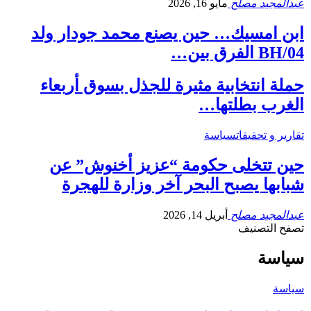
عبدالمجيد مصلح
مايو 16, 2026
ابن امسيك… حين يصنع محمد جودار ولد
04/BH الفرق بين…
حملة انتخابية مثيرة للجذل بسوق أربعاء
الغرب بطلتها…
تقارير و تحقيقات
سياسة
حين تتخلى حكومة “عزيز أخنوش” عن
شبابها يصبح البحر آخر وزارة للهجرة
عبدالمجيد مصلح
أبريل 14, 2026
تصفح التصنيف
سياسة
سياسة