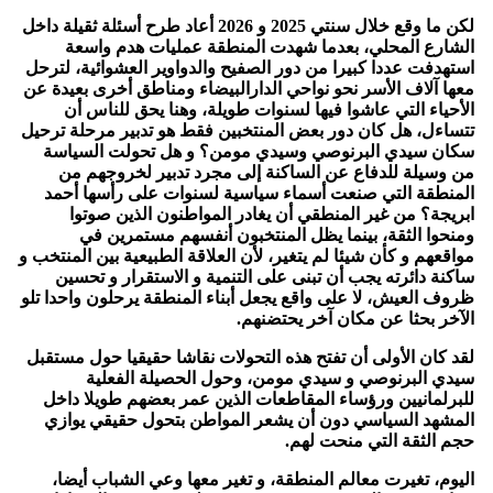
لكن ما وقع خلال سنتي 2025 و 2026 أعاد طرح أسئلة ثقيلة داخل
الشارع المحلي، بعدما شهدت المنطقة عمليات هدم واسعة
استهدفت عددا كبيرا من دور الصفيح والدواوير العشوائية، لترحل
معها آلاف الأسر نحو نواحي الدارالبيضاء ومناطق أخرى بعيدة عن
الأحياء التي عاشوا فيها لسنوات طويلة، وهنا يحق للناس أن
تتساءل، هل كان دور بعض المنتخبين فقط هو تدبير مرحلة ترحيل
سكان سيدي البرنوصي وسيدي مومن؟ و هل تحولت السياسة
من وسيلة للدفاع عن الساكنة إلى مجرد تدبير لخروجهم من
المنطقة التي صنعت أسماء سياسية لسنوات على رأسها أحمد
ابريجة؟ من غير المنطقي أن يغادر المواطنون الذين صوتوا
ومنحوا الثقة، بينما يظل المنتخبون أنفسهم مستمرين في
مواقعهم و كأن شيئا لم يتغير، لأن العلاقة الطبيعية بين المنتخب و
ساكنة دائرته يجب أن تبنى على التنمية و الاستقرار و تحسين
ظروف العيش، لا على واقع يجعل أبناء المنطقة يرحلون واحدا تلو
الآخر بحثا عن مكان آخر يحتضنهم.
لقد كان الأولى أن تفتح هذه التحولات نقاشا حقيقيا حول مستقبل
سيدي البرنوصي و سيدي مومن، وحول الحصيلة الفعلية
للبرلمانيين ورؤساء المقاطعات الذين عمر بعضهم طويلا داخل
المشهد السياسي دون أن يشعر المواطن بتحول حقيقي يوازي
حجم الثقة التي منحت لهم.
اليوم، تغيرت معالم المنطقة، و تغير معها وعي الشباب أيضا،