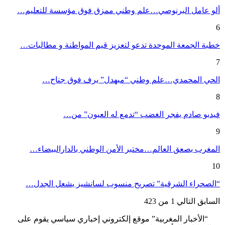
ألو عامل البرنوصي…علم وطني ممزق فوق مؤسسة للتعليم…
6
خطبة الجمعة الموحدة تدعو لتعزيز قيم المواطنة و مطالبات…
7
الحي المحمدي…علم وطني “مبهدل” يرف فوق جناح…
8
فيديو صادم يفجر الغضب “تدمع له العيون” من…
9
المغرب يصعق العالم…مختبر الأمن الوطني بالدارالبيضاء…
10
“الصحراء الشرقية” تصريح منسوب لسانشيز يشعل الجدل…
السابق
التالي
1 من 423
“الأخبار المغربية” موقع إلكتروني إخباري سياسي يقوم على