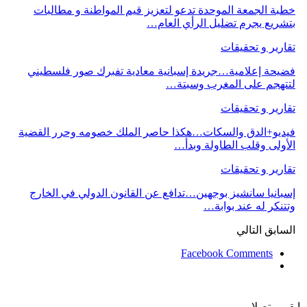
خطبة الجمعة الموحدة تدعو لتعزيز قيم المواطنة و مطالبات
بتشريع يجرم تضليل الرأي العام…
تقارير و تحقيقات
فضيحة إعلامية…جريدة إسبانية معادية تفبرك صور فلسطيني
لتتهجم على المغرب وسبتة…
تقارير و تحقيقات
فيديو+الدق والسكات…هكذا حاصر الملك خصومه وحرر القضية
الأولى وقلب الطاولة وبدأ…
تقارير و تحقيقات
إسبانيا سانشيز بوجهين…تدافع عن القانون الدولي في الخارج
وتتنكر له عند بوابة…
السابق
التالي
Facebook Comments
ابقى متصلا