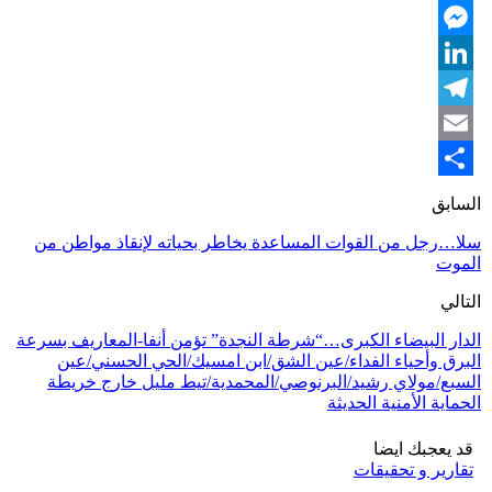
Twitter
Messenger
LinkedIn
Telegram
Email
Share
السابق
سلا…رجل من القوات المساعدة يخاطر بحياته لإنقاذ مواطن من
الموت
التالي
الدار البيضاء الكبرى…“شرطة النجدة” تؤمن أنفا-المعاريف بسرعة
البرق وأحياء الفداء/عين الشق/ابن امسيك/الحي الحسني/عين
السبع/مولاي رشيد/البرنوصي/المحمدية/تيط مليل خارج خريطة
الحماية الأمنية الحديثة
قد يعجبك ايضا
تقارير و تحقيقات