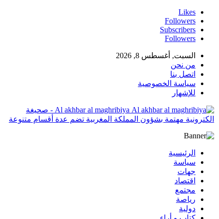
Likes
Followers
Subscribers
Followers
السبت, أغسطس 8, 2026
من نحن
اتصل بنا
سياسة الخصوصية
للإشهار
Al akhbar al maghribiya - صحيغة
الكترونية مهتمة بشؤون المملكة المغربية تضم عدة أقسام متنوعة
الرئيسية
سياسة
جهات
اقتصاد
مجتمع
رياصة
دولية
كتاب و أراء