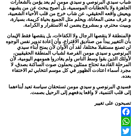
شباب سيدي البرنوصي و سيدي مومن لم يعد يؤمن بالشعارات
الجاهزة ولا بالخطابات الموسمية، بل أصبح يبحث عن من يشبهه
ويعيش واقعه الحقيقي، عن شاب خرج من قلب الأحياء الشعبية،
و عرف معنى المعاناة، ويحلم مثل الجميع بحياة كريمة، بسيارة،
وببيت محترم، و بمشروع يضمن له الاستقرار و الكرامة.
فالمنطقة لا ينقصها الرجال ولا الكفاءات، بل ينقصها فقط الإيمان
بأن التغيير يبدأ من صناديق الاقتراع، وأن إعادة تدوير نفس الوجوه
لن تصنع مستقبلا مختلفا، لقد آن الأوان لأن يمنح أبناء سيدي
البرنوصي و سيدي مومن الفرصة لشباب المنطقة الحقيقيين،
لأولئك الذين بقوا وسط الناس ولم يغادروا همومهم اليومية، لأن
المرحلة القادمة تحتاج ممثلين يحملون صوت الساكنة بصدق، لا
مجرد أسماء اعتادت الظهور في كل موسم انتخابي ثم الاختفاء
بعده.
فسيدي البرنوصي و سيدي مومن تستحقان سياسة تعيد أبناءهما
إلى قلب التنمية، لا واقعا يدفعهم إلى الرحيل بصمت.
تصبحون على تغيير
Facebook
WhatsApp