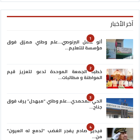
آخر الأخبار
1
ألو عامل البرنوصي…علم وطني ممزق فوق
مؤسسة للتعليم…
2
خطبة الجمعة الموحدة تدعو لتعزيز قيم
المواطنة و مطالبات…
3
الحي المحمدي…علم وطني “مبهدل” يرف فوق
جناح…
4
فيديو صادم يفجر الغضب “تدمع له العيون”
من…