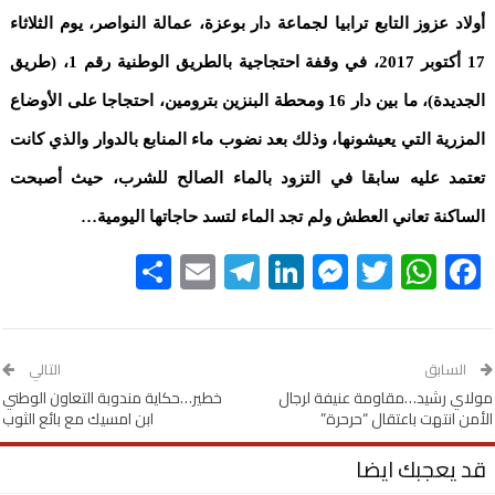
أولاد عزوز التابع ترابيا لجماعة دار بوعزة، عمالة النواصر، يوم الثلاثاء
17 أكتوبر 2017، في وقفة احتجاجية بالطريق الوطنية رقم 1، (طريق
الجديدة)، ما بين دار 16 ومحطة البنزين بترومين، احتجاجا على الأوضاع
المزرية التي يعيشونها، وذلك بعد نضوب ماء المنابع بالدوار والذي كانت
تعتمد عليه سابقا في التزود بالماء الصالح للشرب، حيث أصبحت
الساكنة تعاني العطش ولم تجد الماء لتسد حاجاتها اليومية…
Share
Telegram
Email
LinkedIn
Messenger
WhatsApp
Twitter
Facebook
السابق
التالي
مولاي رشيد…مقاومة عنيفة لرجال
خطير…حكاية مندوبة التعاون الوطني
الأمن انتهت باعتقال “حرحرة”
ابن امسيك مع بائع الثوب
قد يعجبك ايضا