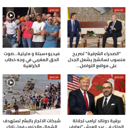
مجتمع
مجتمع
“الصحراء الشرقية” تصريح
فيديو+سبتة و مليلية…صوت
منسوب لسانشيز يشعل الجدل
الحق المغربي في وجه خطاب
على مواقع التواصل…
الكراهية
مجتمع
مجتمع
برقية دونالد ترامب لجلالة
شبكات الاتجار بالبشر تستهدف
الملك في عيد العرش “نعترف
الشمال والجنوب فهل نترك