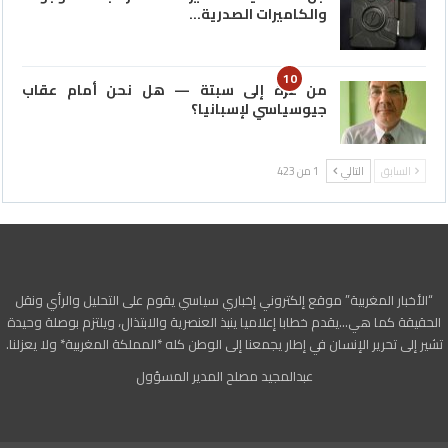
والكاميرات الصدرية…
10
من غزة إلى سبتة — هل نحن أمام عقاب
جيوسياسي لإسبانيا؟
السابق
التالي
1 من 423
“الأخبار المغربية” موقع إلكتروني إخباري سياسي يقوم على التحليل والرأي ونقل
الحقيقة كما هي…يقدم خطابا إعلاميا ينبذ العنصرية والابتذال، ويلتزم بوصلة وحيدة
تشير إلى تحرير الإنسان في إطار يجمعنا إلى الوطن كله *المملكة المغربية* ولا يعزلنا.
عبدالمجيد مصلح المدير المسؤول