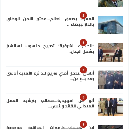
5
المغرب يصعق العالم…مختبر الأمن الوطني
بالدارالبيضاء…
6
“الصحراء الشرقية” تصريح منسوب لسانشيز
يشعل الجدل…
7
أناسي…تدخل أمني سريع للدائرة الأمنية أناسي
بعد بلاغ عن…
8
ألو س امهيدية…مطالب بترشيد العمل
الميداني للقائد ورئيس…
9
ابن امسيك…كاميرات المراقبة موجودة