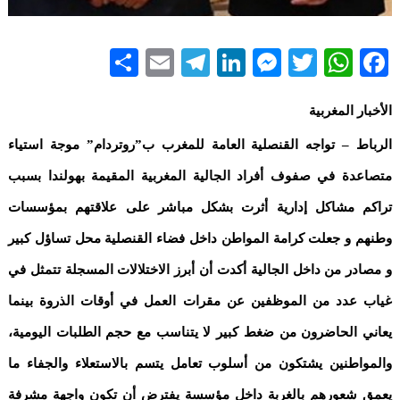
Share
Telegram
Email
LinkedIn
Messenger
WhatsApp
Twitter
Facebook
الأخبار المغربية
الرباط – تواجه القنصلية العامة للمغرب ب”روتردام” موجة استياء
متصاعدة في صفوف أفراد الجالية المغربية المقيمة بهولندا بسبب
تراكم مشاكل إدارية أثرت بشكل مباشر على علاقتهم بمؤسسات
وطنهم و جعلت كرامة المواطن داخل فضاء القنصلية محل تساؤل كبير
و مصادر من داخل الجالية أكدت أن أبرز الاختلالات المسجلة تتمثل في
غياب عدد من الموظفين عن مقرات العمل في أوقات الذروة بينما
يعاني الحاضرون من ضغط كبير لا يتناسب مع حجم الطلبات اليومية،
والمواطنين يشتكون من أسلوب تعامل يتسم بالاستعلاء والجفاء ما
يعمق شعورهم بالغربة داخل مؤسسة يفترض أن تكون واجهة مشرفة