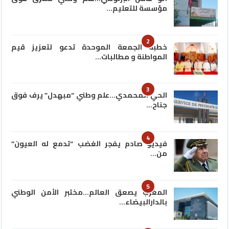
مؤسسة للتعليم…
2
خطبة الجمعة الموحدة تدعو لتعزيز قيم
المواطنة و مطالبات…
3
الحي المحمدي…علم وطني “مبهدل” يرف فوق
جناح…
4
فيديو صادم يفجر الغضب “تدمع له العيون”
من…
5
المغرب يصعق العالم…مختبر الأمن الوطني
بالدارالبيضاء…