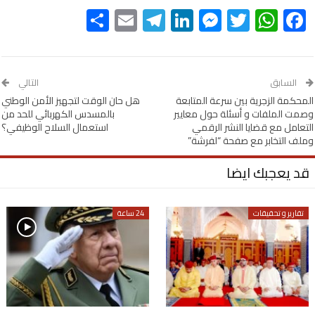
Share
Telegram
Email
LinkedIn
Messenger
WhatsApp
Twitter
Facebook
السابق
التالي
المحكمة الزجرية بين سرعة المتابعة
هل حان الوقت لتجهيز الأمن الوطني
وصمت الملفات و أسئلة حول معايير
بالمسدس الكهربائي للحد من
التعامل مع قضايا النشر الرقمي
استعمال السلاح الوظيفي؟
وملف التخابر مع صفحة “لفرشة”
قد يعجبك ايضا
تقارير و تحقيقات
24 ساعة