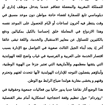
للمملكة المغربية والمعضلة تتفاقم عندما يتدخل موظف إداري أو
دبلوماسي تابع للسفارة لقضاء حاجة مواطن دون موعد مسبق في
وقت ينتظر فيه آخرون لساعات أو لأيام للحصول على الموعد نفسه
وهذا الازدواج في المعاملة خلق إحساسا بالكيل بمكيالين ودفع
بالكثيرين للتساؤل عن معايير الاستقبال والخدمة، واللغة تبقى عائقا
آخر إذ يجد أبناء الجيل الثالث صعوبة في التواصل مع الإدارة بسبب
اقتصار الخدمة على العربية و الفرنسية في غياب واضح للغة الهولندية
التي يتقنها معظمهم وللأمازيغية التي تعتبر جزءا من الهوية الوطنية،
وأبناؤهم يفضلون التوجه للإدارات الهولندية لأنها تتحدث لغتهم وتحترم
وقتهم و يخشى مغاربة هولندا ضياع الرابط مع الوطن.
هذا الوضع أثار نقاشا جديا يدور حاليا بين فعاليات جمعوية وحقوقية في
“روتردام” حول تنظيم وقفة احتجاجية استنكارية أمام مقر القنصلية