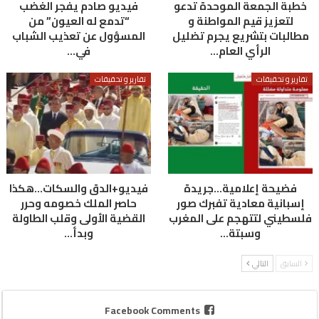
خطبة الجمعة الموحدة تدعو
فيديو صادم يفجر الغضب
لتعزيز قيم المواطنة و
“تدمع له العيون” من
مطالبات بتشريع يجرم تضليل
المسؤول عن تعذيب الشباب
الرأي العام…
في…
تقارير و تحقيقات
تقارير و تحقيقات
فضيحة إعلامية…جريدة
فيديو+الدق والسكات…هكذا
إسبانية معادية تفبرك صور
حاصر الملك خصومه وحرر
فلسطيني لتتهجم على المغرب
القضية الأولى وقلب الطاولة
وسبتة…
وبدأ…
السابق
التالي
Facebook Comments