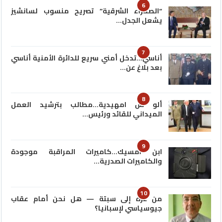
6
“الصحراء الشرقية” تصريح منسوب لسانشيز
يشعل الجدل…
7
أناسي…تدخل أمني سريع للدائرة الأمنية أناسي
بعد بلاغ عن…
8
ألو س امهيدية…مطالب بترشيد العمل
الميداني للقائد ورئيس…
9
ابن امسيك…كاميرات المراقبة موجودة
والكاميرات الصدرية…
10
من غزة إلى سبتة — هل نحن أمام عقاب
جيوسياسي لإسبانيا؟