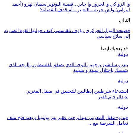
وا الزواكي وا لحرور وا جابر…قضية اليوتوبر سفيان نهرو (أحمد
لمزابي) واش حرية – التعبير – أم قذف للقضاة؟
التالي
فضيحة البوال الجزائري رؤوف بلقاسمي كيف حولتها القوة الضاربة
إلى سلاح سياسي
قد يعجبك ايضا
دولية
بيدرو سانشيز بوجهين الوجه الذي يصفق لفلسطين والوجه الذي
يتمسك باحتلال سبتة و مليلية
دولية
استدعاء شرطيين إيطاليين للتحقيق في مقتل المغربي
عبدالرحيم فقير
دولية
فيديو+مقتل المغربي عبدالرحيم فقير يهز بولونيا و يعيد فتح ملف
تعامل الشرطة مع…