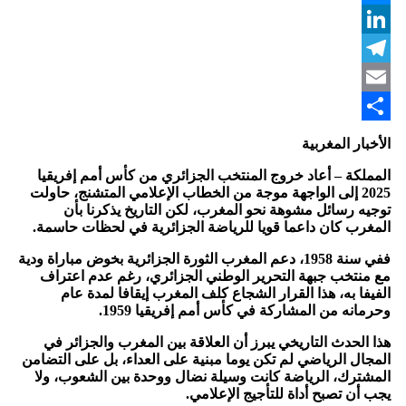
Messenger
LinkedIn
Telegram
Email
Share
الأخبار المغربية
المملكة – أعاد خروج المنتخب الجزائري من كأس أمم إفريقيا
2025 إلى الواجهة موجة من الخطاب الإعلامي المتشنج، حاولت
توجيه رسائل مشوهة نحو المغرب، لكن التاريخ يذكرنا بأن
المغرب كان داعما قويا للرياضة الجزائرية في لحظات حاسمة.
ففي سنة 1958، دعم المغرب الثورة الجزائرية بخوض مباراة ودية
مع منتخب جبهة التحرير الوطني الجزائري، رغم عدم اعتراف
الفيفا به، هذا القرار الشجاع كلف المغرب إيقافا لمدة عام
وحرمانه من المشاركة في كأس أمم إفريقيا 1959.
هذا الحدث التاريخي يبرز أن العلاقة بين المغرب والجزائر في
المجال الرياضي لم تكن يوما مبنية على العداء، بل على التضامن
المشترك، الرياضة كانت وسيلة نضال ووحدة بين الشعوب، ولا
يجب أن تصبح أداة للتأجيج الإعلامي.