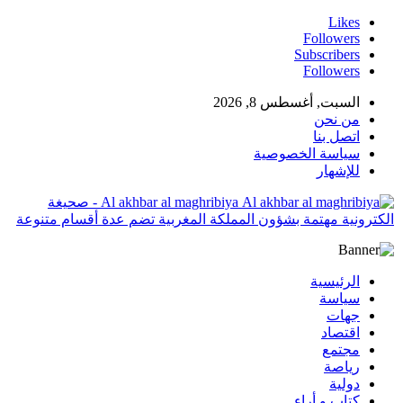
Likes
Followers
Subscribers
Followers
السبت, أغسطس 8, 2026
من نحن
اتصل بنا
سياسة الخصوصية
للإشهار
Al akhbar al maghribiya - صحيغة
الكترونية مهتمة بشؤون المملكة المغربية تضم عدة أقسام متنوعة
الرئيسية
سياسة
جهات
اقتصاد
مجتمع
رياصة
دولية
كتاب و أراء