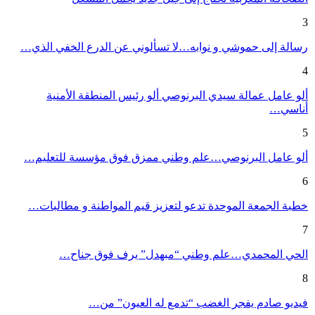
3
رسالة إلى حموشي و نوابه…لا تسألوني عن الدرع الخفي الذي…
4
ألو عامل عمالة سيدي البرنوصي ألو رئيس المنطقة الأمنية
أناسي…
5
ألو عامل البرنوصي…علم وطني ممزق فوق مؤسسة للتعليم…
6
خطبة الجمعة الموحدة تدعو لتعزيز قيم المواطنة و مطالبات…
7
الحي المحمدي…علم وطني “مبهدل” يرف فوق جناح…
8
فيديو صادم يفجر الغضب “تدمع له العيون” من…