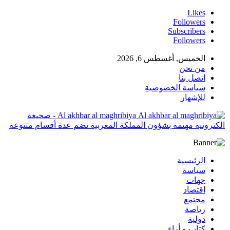
Likes
Followers
Subscribers
Followers
الخميس, أغسطس 6, 2026
من نحن
اتصل بنا
سياسة الخصوصية
للإشهار
Al akhbar al maghribiya - صحيغة
الكترونية مهتمة بشؤون المملكة المغربية تضم عدة أقسام متنوعة
الرئيسية
سياسة
جهات
اقتصاد
مجتمع
رياصة
دولية
كتاب و أراء