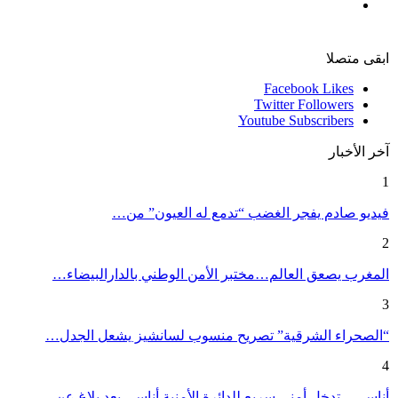
ابقى متصلا
Facebook
Likes
Twitter
Followers
Youtube
Subscribers
آخر الأخبار
1
فيديو صادم يفجر الغضب “تدمع له العيون” من…
2
المغرب يصعق العالم…مختبر الأمن الوطني بالدارالبيضاء…
3
“الصحراء الشرقية” تصريح منسوب لسانشيز يشعل الجدل…
4
أناسي…تدخل أمني سريع للدائرة الأمنية أناسي بعد بلاغ عن…