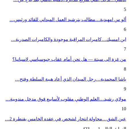
5
ألو س امهيدية…مطالب بترشيد العمل الميداني للقائد ورئيس…
6
ابن امسيك…كاميرات المراقبة موجودة والكاميرات الصدرية…
7
من غزة إلى سبتة — هل نحن أمام عقاب جيوسياسي لإسبانيا؟
8
باشا المحمدية…رجل الميدان الذي أعاد هيبة السلطة وفتح…
9
مولاي رشيد…العلم الوطني مقلوب لأسابيع فوق مدخل مندوبية…
10
عين الشق…محاولة انتحار لشخص في عقده الخامس بقنطرة 2…
السابق
التالي
1 من 423