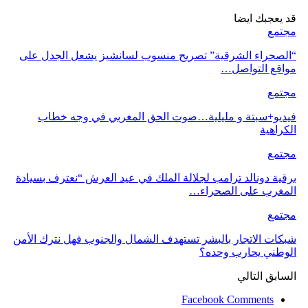
قد يعجبك ايضا
مجتمع
“الصحراء الشرقية” تصريح منسوب لسانشيز يشعل الجدل على
مواقع التواصل…
مجتمع
فيديو+سبتة و مليلية…صوت الحق المغربي في وجه خطاب
الكراهية
مجتمع
برقية دونالد ترامب لجلالة الملك في عيد العرش “نعترف بسيادة
المغرب على الصحراء…
مجتمع
شبكات الاتجار بالبشر تستهدف الشمال والجنوب فهل نترك الأمن
الوطني يحارب وحده؟
السابق
التالي
Facebook Comments