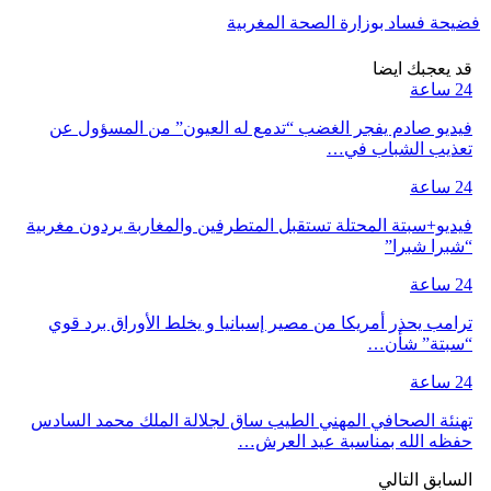
فضيحة فساد بوزارة الصحة المغربية
قد يعجبك ايضا
24 ساعة
فيديو صادم يفجر الغضب “تدمع له العيون” من المسؤول عن
تعذيب الشباب في…
24 ساعة
فيديو+سبتة المحتلة تستقبل المتطرفين والمغاربة يردون مغربية
“شبرا شبرا”
24 ساعة
ترامب يحذر أمريكا من مصير إسبانيا و يخلط الأوراق برد قوي
“سبتة” شأن…
24 ساعة
تهنئة الصحافي المهني الطيب ساق لجلالة الملك محمد السادس
حفظه الله بمناسبة عيد العرش…
السابق
التالي