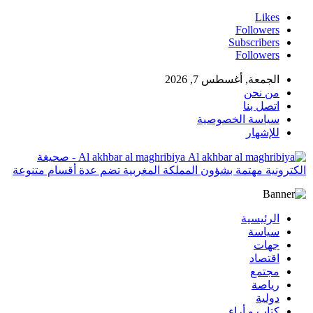
Likes
Followers
Subscribers
Followers
الجمعة, أغسطس 7, 2026
من نحن
اتصل بنا
سياسة الخصوصية
للإشهار
Al akhbar al maghribiya - صحيغة
الكترونية مهتمة بشؤون المملكة المغربية تضم عدة أقسام متنوعة
الرئيسية
سياسة
جهات
اقتصاد
مجتمع
رياصة
دولية
كتاب و أراء