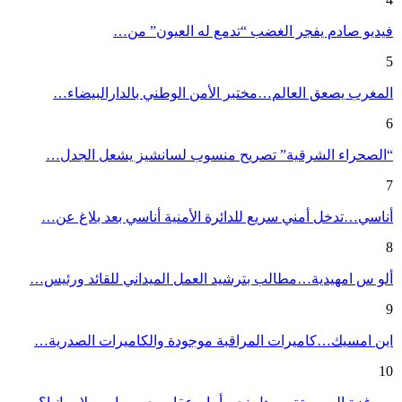
فيديو صادم يفجر الغضب “تدمع له العيون” من…
5
المغرب يصعق العالم…مختبر الأمن الوطني بالدارالبيضاء…
6
“الصحراء الشرقية” تصريح منسوب لسانشيز يشعل الجدل…
7
أناسي…تدخل أمني سريع للدائرة الأمنية أناسي بعد بلاغ عن…
8
ألو س امهيدية…مطالب بترشيد العمل الميداني للقائد ورئيس…
9
ابن امسيك…كاميرات المراقبة موجودة والكاميرات الصدرية…
10