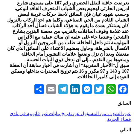
تعرضت حافلة للنقل الحضري رقم 107 على مستوى شارع
ادريس الحارثي لهجوم بعض الشباب المنحرف الفاقد للوعي،
وحسب شهود عيان فإن السائق لاحظ حركات غريبة لبعض
الشباب القادم من الحي الصناعي، وكلما هم احد الركاب بالنزول
كان يستنكر بشدة ما يقوم به هؤلاء الشباب فسأل أحد الركاب
عند علامة وقوف الحافلات بالقريب من محطة البنزين بشارع
(الشجر) وعندما جاء غلى علمه ان مناك عملية بيع الأقراص
المهلوسة تتم داخل الحافلة، طلب من المروجين النزول أو
الاتصال بالشرطة، وحاول بعضهم الاعتداء على السائق الذي كان
متعقلا، وبعد أن نزل وضعوا علامات النشوير أمام الحافلة
ومنعوها من التقدم…إلى أن تدخل ذوي النيات الحسنة.
سبق ل”الأخبار المغربية” ان أشارت في أخبار سابقة أن الحفلة
107 و 143 و 97 مكرر و 16 يتم ترويج المخدرات بداخلها وممكن
العودة إلى كاميرا الحافلات.
Share
Telegram
Email
LinkedIn
Messenger
WhatsApp
Twitter
Facebook
السابق
عين الشق…من المسؤول عن تفريخ بنايات غير قانونية في نادي
فضاء الحرية
التالي