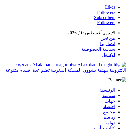
Likes
Followers
Subscribers
Followers
الإثنين, أغسطس 10, 2026
من نحن
اتصل بنا
سياسة الخصوصية
للإشهار
Al akhbar al maghribiya - صحيغة
الكترونية مهتمة بشؤون المملكة المغربية تضم عدة أقسام متنوعة
الرئيسية
سياسة
جهات
اقتصاد
مجتمع
رياصة
دولية
كتاب و أراء