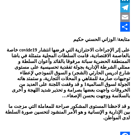
LinkedIn
Telegram
Email
Share
متابعة/ الوزاني الحسني حكيم
على إثر الإجراءات الاحترازية التي فرضها انتشار covide19 خاصة
بالعاصمة الاقتصادية، قامت السلطات المحلية متمثلة في باشا
الممنطقة الحضرية سباتة مرفوقا بالقائد وأعوان السلطة و
ممثلي الشرطة الإدارية بجولة تفقدية تحسيسية على مستوى
شارع ادريس الحارثي (الشجر) و السوق النموذجي لإعطاء
توجيهات صارمة للمقاهي و المحلات التجارية، و ستمتد هاته
الجولة لسوق السالمية1 و قد وقفت اللجنة على العديد من
الخروقات واجهت بعضها بصرامة و تحذير شديد اللهجة و أخرى
بالسلاسة ووجهت بحسن الإصغاء…
و قد لاحظنا المستوى المشكور صراحة للمعاملة التي مزجت ما
بين الإدارية و الإنسانية و هو الأمر المنشود لتحسين صورة السلطة
لدى المواطن.