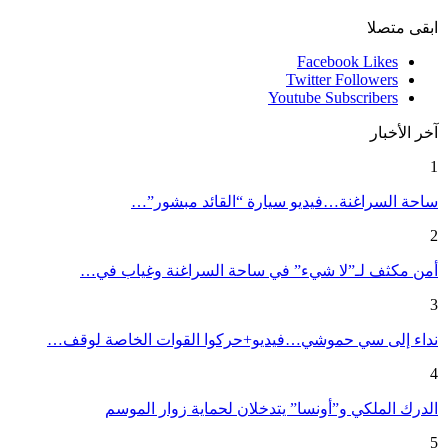
ابقى متصلا
Facebook
Likes
Twitter
Followers
Youtube
Subscribers
آخر الأخبار
1
ساحة السراغنة…فيديو سيارة “القائد مبشور”…
2
أمن مكثف لـ”لا شيء” في ساحة السراغنة وغياب في…
3
نداء إلى سي حموشي…فيديو+حركوا القوات الخاصة لوقف…
4
الدرك الملكي و”أونسا” يتدخلان لحماية زوار الموسم
5