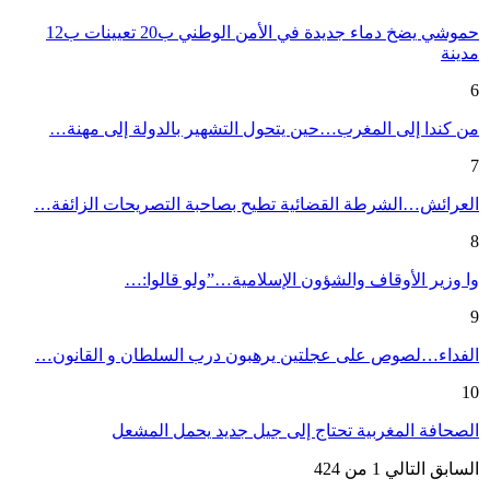
حموشي يضخ دماء جديدة في الأمن الوطني ب20 تعيينات ب12
مدينة
6
من كندا إلى المغرب…حين يتحول التشهير بالدولة إلى مهنة…
7
العرائش…الشرطة القضائية تطيح بصاحبة التصريحات الزائفة…
8
وا وزير الأوقاف والشؤون الإسلامية…”ولو قالوا:…
9
الفداء…لصوص على عجلتين يرهبون درب السلطان و القانون…
10
الصحافة المغربية تحتاج إلى جيل جديد يحمل المشعل
السابق
التالي
1 من 424