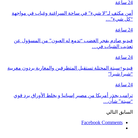
24 ساعة
أمن مكثف لـ”لا شيء” في ساحة السراغنة وغياب في مواجهة
“كل شيء”…
24 ساعة
فيديو صادم يفجر الغضب “تدمع له العيون” من المسؤول عن
تعذيب الشباب في…
24 ساعة
فيديو+سبتة المحتلة تستقبل المتطرفين والمغاربة يردون مغربية
“شبرا شبرا”
24 ساعة
ترامب يحذر أمريكا من مصير إسبانيا و يخلط الأوراق برد قوي
“سبتة” شأن…
السابق
التالي
Facebook Comments