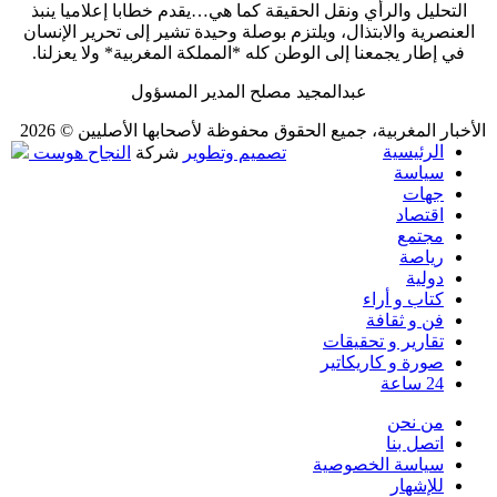
التحليل والرأي ونقل الحقيقة كما هي…يقدم خطابا إعلاميا ينبذ
العنصرية والابتذال، ويلتزم بوصلة وحيدة تشير إلى تحرير الإنسان
في إطار يجمعنا إلى الوطن كله *المملكة المغربية* ولا يعزلنا.
عبدالمجيد مصلح المدير المسؤول
الأخبار المغربية، جميع الحقوق محفوظة لأصحابها الأصليين © 2026
الرئيسية
تصميم وتطوير
شركة
النجاح هوست
سياسة
جهات
اقتصاد
مجتمع
رياصة
دولية
كتاب و أراء
فن و ثقافة
تقارير و تحقيقات
صورة و كاريكاتير
24 ساعة
من نحن
اتصل بنا
سياسة الخصوصية
للإشهار