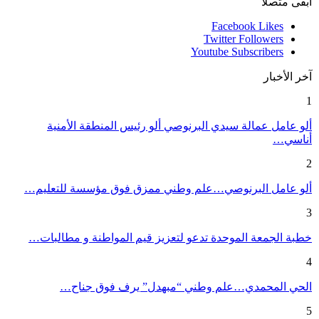
ابقى متصلا
Facebook
Likes
Twitter
Followers
Youtube
Subscribers
آخر الأخبار
1
ألو عامل عمالة سيدي البرنوصي ألو رئيس المنطقة الأمنية
أناسي…
2
ألو عامل البرنوصي…علم وطني ممزق فوق مؤسسة للتعليم…
3
خطبة الجمعة الموحدة تدعو لتعزيز قيم المواطنة و مطالبات…
4
الحي المحمدي…علم وطني “مبهدل” يرف فوق جناح…
5