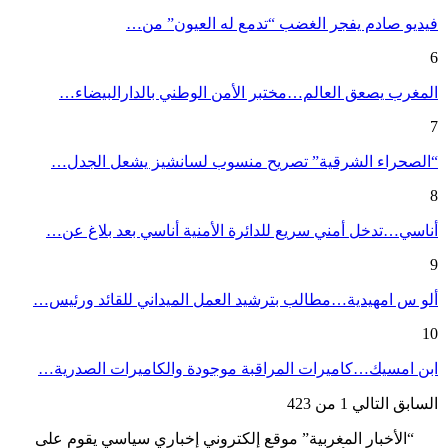
فيديو صادم يفجر الغضب “تدمع له العيون” من…
6
المغرب يصعق العالم…مختبر الأمن الوطني بالدارالبيضاء…
7
“الصحراء الشرقية” تصريح منسوب لسانشيز يشعل الجدل…
8
أناسي…تدخل أمني سريع للدائرة الأمنية أناسي بعد بلاغ عن…
9
ألو س امهيدية…مطالب بترشيد العمل الميداني للقائد ورئيس…
10
ابن امسيك…كاميرات المراقبة موجودة والكاميرات الصدرية…
السابق
التالي
1 من 423
“الأخبار المغربية” موقع إلكتروني إخباري سياسي يقوم على