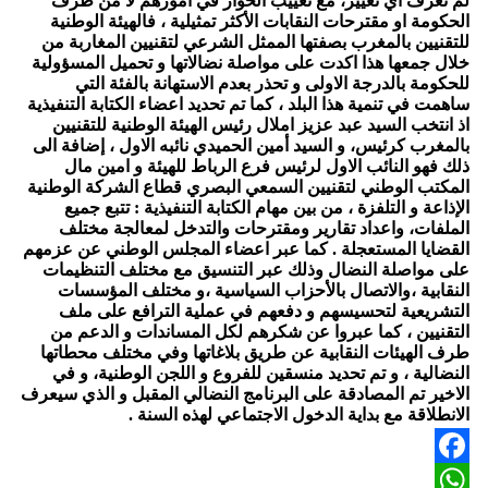
لم تعرف اي تغيير، مع تغييب الحوار في امورهم لا من طرف
الحكومة او مقترحات النقابات الأكثر تمثيلية ، فالهيئة الوطنية
للتقنيين بالمغرب بصفتها الممثل الشرعي لتقنيين المغاربة من
خلال جمعها هذا اكدت على مواصلة نضالاتها و تحميل المسؤولية
للحكومة بالدرجة الاولى و تحذر بعدم الاستهانة بالفئة التي
ساهمت في تنمية هذا البلد ، كما تم تحديد اعضاء الكتابة التنفيذية
اذ انتخب السيد عبد عزيز املال رئيس الهيئة الوطنية للتقنيين
بالمغرب كرئيس، و السيد أمين الحميدي نائبه الاول ، إضافة الى
ذلك فهو النائب الاول لرئيس فرع الرباط للهيئة و امين مال
المكتب الوطني لتقنيين السمعي البصري قطاع الشركة الوطنية
الإذاعة و التلفزة ، من بين مهام الكتابة التنفيذية : تتبع جميع
الملفات، واعداد تقارير ومقترحات والتدخل لمعالجة مختلف
القضايا المستعجلة . كما عبر اعضاء المجلس الوطني عن عزمهم
على مواصلة النضال وذلك عبر التنسيق مع مختلف التنظيمات
النقابية ،والاتصال بالأحزاب السياسية ،و مختلف المؤسسات
التشريعية لتحسيسهم و دفعهم في عملية الترافع على ملف
التقنيين ، كما عبروا عن شكرهم لكل المساندات و الدعم من
طرف الهيئات النقابية عن طريق بلاغاتها وفي مختلف محطاتها
النضالية ، و تم تحديد منسقين للفروع و اللجن الوطنية، و في
الاخير تم المصادقة على البرنامج النضالي المقبل و الذي سيعرف
الانطلاقة مع بداية الدخول الاجتماعي لهذه السنة .
Facebook