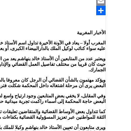
Telegram
Email
Share
الأخبار المغربية
المغرب أولا – يعاد في الآونة الأخيرة تداول اسم الأستاذ
عليه سواء كنائب لوكيل الملك بالدارالبيضاء الكبرى، أو بعد
ويعتبر عدد من المتابعين أن الأستاذ خالد بنهاشم يعد من 
حيث كان قريبا من مختلف تفاصيل العمل القضائي والإداري
الجمارك.
ويؤكد مهتمون بالشأن القضائي أن الرجل كان معروفا بالص
البعض يرى أن مرحلة اشتغاله داخل المحكمة شكلت فترة 
وفي المقابل، لا يخفي بعض المتابعين وجود ارتياح واسع ل
البعض حاجة المحكمة إلى أسماء راكمت تجربة ميدانية ح
كما تتداول بعض الأوساط القضائية والمتقاضين تعليقات 
الثقة للمواطنين عبر تعزيز المسؤولية القضائية بكفاءات مش
ويرى متابعون أن تعيين الأستاذ خالد بنهاشم وكيلا للملك 