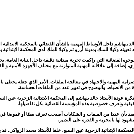
 خالد بنهاشم داخل الأوساط المهتمة بالشأن القضائي بالمحكمة الابتدائي
 تعيينه وكيلا للملك بمدينة أزرو ثم وكيلا للملك لدى المحكمة الابتدائية 
الوجوه القضائية التي راكمت تجربة ميدانية دقيقة داخل النيابة العامة
، إضافة إلى علاقاته المهنية المتوازنة مع مختلف الأجهزة الأمنية و 
رامة المهنية والاجتهاد في معالجة الملفات، الأمر الذي جعله يحظى با
من الانضباط والوضوح في تدبير عدد من الملفات الحساسة.
فكرة عودة الأستاذ خالد بنهاشم إلى المحكمة الابتدائية الزجرية عين
قيقية وتعرف خصوصية هذه المؤسسة القضائية بكل تفاصيلها.
تفيد بأن عددا من الملفات و الشكايات أصبحت تعرف بطئا أو غموضا في
هود لها بالتجربة و القدرة على التدبير.
بالمحكمة الابتدائية الزجرية عين السبع، خلفا للأستاذ محمد الزواكي، 