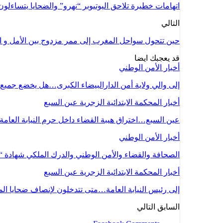
اتهامات خطيرة تلاحق اليوتيوبر “نهرو” والضحايا يتساءل
التالي
حين تتحول سواحل المغرب إلى ممر مزدوج بين الأمل و ا
قد يعجبك ايضا
أخبار الأمن الوطني
إلى والي ولاية أمن الدارالبيضاء الكبرى…هل يخضع جميع
أخبار المحكمة الابتدائية الزجرية عين السبع
عين السبع…اختراق هيبة القضاء داخل حرم النيابة العا
أخبار الأمن الوطني
الصحافة والقضاء والأمن الوطني والدرك الملكي شهادة “ا
أخبار المحكمة الابتدائية الزجرية عين السبع
إلى رئيس النيابة العامة…متى تتدخلون لإنصاف ضحايا الم
السابق
التالي