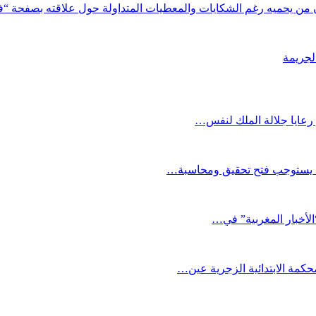
ون من يحميه رغم الشكايات والمعطيات المتداولة حول علاقته بصفحة “
لجريمة
 رعايا جلالة الملك لنفس…
مة يستوجب فتح تحقيق ومحاسبة…
لأخبار المغربية” في…
حكمة الابتدائية الزجرية عين…