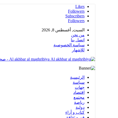
Likes
Followers
Subscribers
Followers
السبت, أغسطس 8, 2026
من نحن
اتصل بنا
سياسة الخصوصية
للإشهار
Al akhbar al maghribiya - صحيغة الكترونية مهتمة بشؤون المملكة المغربية تضم عدة أقسام متنوعة
الرئيسية
سياسة
جهات
اقتصاد
مجتمع
رياصة
دولية
كتاب و أراء
فن و ثقافة