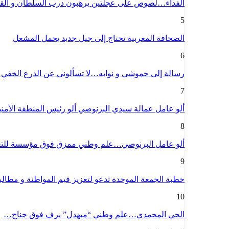
الفداء…لصوص على عجلتين يرهبون درب السلطان و الق
5
الصحافة المغربية تحتاج إلى جيل جديد يحمل المشعل
6
رسالة إلى حموشي و نوابه…لا تسألوني عن الدرع الخفي
7
ألو عامل عمالة سيدي البرنوصي ألو رئيس المنطقة الأمن
8
ألو عامل البرنوصي…علم وطني ممزق فوق مؤسسة للت
9
خطبة الجمعة الموحدة تدعو لتعزيز قيم المواطنة و مطا
10
الحي المحمدي…علم وطني “مبهدل” يرف فوق جناح…