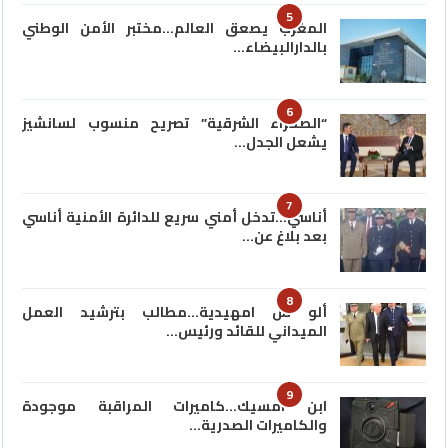
5
المغرب يصعق العالم…مختبر الأمن الوطني
بالدارالبيضاء…
6
“الصحراء الشرقية” تصريح منسوب لسانشيز
يشعل الجدل…
7
أناسي…تدخل أمني سريع للدائرة الأمنية أناسي
بعد بلاغ عن…
8
ألو س امهيدية…مطالب بترشيد العمل
الميداني للقائد ورئيس…
9
ابن امسيك…كاميرات المراقبة موجودة
والكاميرات الصدرية…