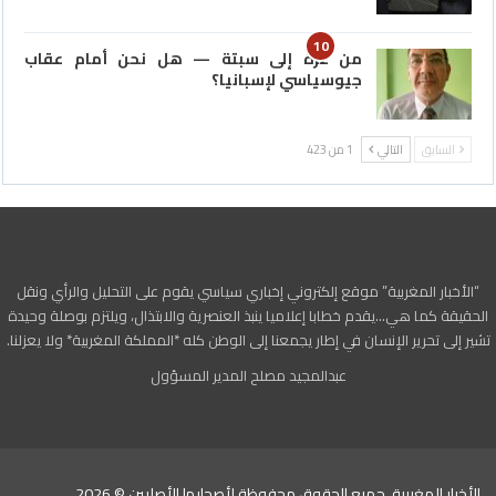
10
من غزة إلى سبتة — هل نحن أمام عقاب
جيوسياسي لإسبانيا؟
السابق
التالي
1 من 423
“الأخبار المغربية” موقع إلكتروني إخباري سياسي يقوم على التحليل والرأي ونقل
الحقيقة كما هي…يقدم خطابا إعلاميا ينبذ العنصرية والابتذال، ويلتزم بوصلة وحيدة
تشير إلى تحرير الإنسان في إطار يجمعنا إلى الوطن كله *المملكة المغربية* ولا يعزلنا.
عبدالمجيد مصلح المدير المسؤول
الأخبار المغربية، جميع الحقوق محفوظة لأصحابها الأصليين © 2026