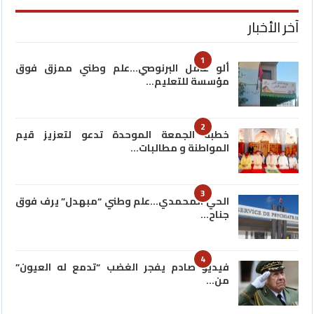
آخر الأخبار
1
ألو عامل البرنوصي…علم وطني ممزق فوق
مؤسسة للتعليم…
2
خطبة الجمعة الموحدة تدعو لتعزيز قيم
المواطنة و مطالبات…
3
الحي المحمدي…علم وطني “مبهدل” يرف فوق
جناح…
4
فيديو صادم يفجر الغضب “تدمع له العيون”
من…