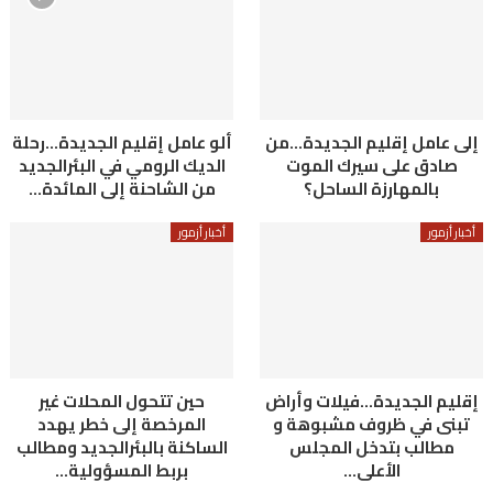
إلى عامل إقليم الجديدة…من
ألو عامل إقليم الجديدة…رحلة
صادق على سيرك الموت
الديك الرومي في البئرالجديد
بالمهارزة الساحل؟
من الشاحنة إلى المائدة…
أخبار أزمور
أخبار أزمور
إقليم الجديدة…فيلات وأراض
حين تتحول المحلات غير
تبنى في ظروف مشبوهة و
المرخصة إلى خطر يهدد
مطالب بتدخل المجلس
الساكنة بالبئرالجديد ومطالب
الأعلى…
بربط المسؤولية…