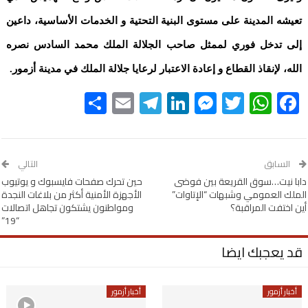
تعيشه المدينة على مستوى البنية التحتية و الخدمات الأساسية، داعين
إلى تدخل فوري لممثل صاحب الجلالة الملك محمد السادس نصره
الله، لإنقاذ القطاع و إعادة الاعتبار لرعايا جلالة الملك في مدينة أزمور.
Share
Telegram
Email
LinkedIn
Messenger
WhatsApp
Twitter
Facebook
السابق
التالي
دابا نيت…سوق القريعة بين فوضى
حين تحرك صفحات فايسبوك و يوتيوب
الملك العمومي وشبهات “الإتاوات”
الأجهزة الأمنية أكثر من بلاغات النجدة
أين اختفت المراقبة؟
ومواطنون يشتكون تجاهل اتصالات
“19”
قد يعجبك ايضا
أخبار أزمور
أخبار أزمور