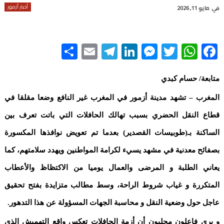
أخبار أزمور
في
مايو 11, 2026
Share
Telegram
Email
LinkedIn
Messenger
WhatsApp
Twitter
Facebook
متابعة/ حسام كبدي
المغرب – تشهد مدينة أزمور في المغرب غير النافع وضعا مقلقا في
قطاع النقل الحضري بسبب تهالك الحافلات التي باتت تعرف بين
الساكنة بـ(طوبيسات القصدير) بعدما تم تعويض نوافذها المكسورة
بصفائح معدنية في مشهد يسيء لكرامة المواطنين ويهدد سلامتهم، كما
يعاني الطلبة و المرضى والعمال يوميا من الاكتظاظ والأعطاب
المتكررة و غياب شروط الراحة، وسط مطالب متزايدة بفتح تحقيق
عاجل حول وضعية النقل و محاسبة الجهات المسؤولة عن هذا التدهور.
و يرى فاعلون محليون أن أزمة الحافلات تعكس واقع التهميش الذي