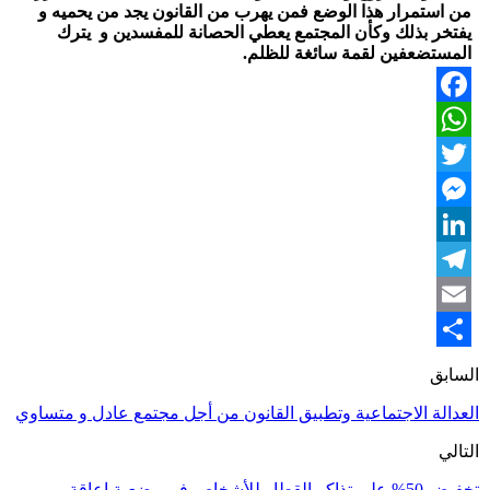
من استمرار هذا الوضع فمن يهرب من القانون يجد من يحميه و
يفتخر بذلك وكأن المجتمع يعطي الحصانة للمفسدين و يترك
المستضعفين لقمة سائغة للظلم.
Facebook
WhatsApp
Twitter
Messenger
LinkedIn
Telegram
Email
Share
السابق
العدالة الاجتماعية وتطبيق القانون من أجل مجتمع عادل و متساوي
التالي
تخفيض 50% على تذاكر القطار للأشخاص في وضعية إعاقة