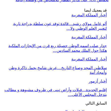
قد يعجبك ايضا
أخبار المملكة المغربية
ألو عامل مولاي رشيد…قائدة توفد عون سلطة بدراجة نارية
لتغيير العلم الوطني ولا…
أخبار المملكة المغربية
جدار صلب اسمه الوطن حصيلة ربع قرن من الإنجازات الملكية
هكذا حول الملك محمد السادس…
أخبار المملكة المغربية
سلاطين المجد وصناع التاريخ…عرش شامخ يحمل ذاكرة وطن
وأمجاد أمة
أخبار أزمور
إقليم الجديدة…فيلات وأراض تبنى في ظروف مشبوهة و مطالب
بتدخل المجلس الأعلى…
السابق
التالي