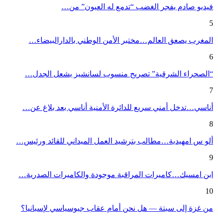
فيديو صادم يفجر الغضب “تدمع له العيون” من…
5
المغرب يصعق العالم…مختبر الأمن الوطني بالدارالبيضاء…
6
“الصحراء الشرقية” تصريح منسوب لسانشيز يشعل الجدل…
7
أناسي…تدخل أمني سريع للدائرة الأمنية أناسي بعد بلاغ عن…
8
ألو س امهيدية…مطالب بترشيد العمل الميداني للقائد ورئيس…
9
ابن امسيك…كاميرات المراقبة موجودة والكاميرات الصدرية…
10
من غزة إلى سبتة — هل نحن أمام عقاب جيوسياسي لإسبانيا؟