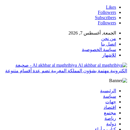
Likes
Followers
Subscribers
Followers
الجمعة, أغسطس 7, 2026
من نحن
اتصل بنا
سياسة الخصوصية
للإشهار
Al akhbar al maghribiya - صحيغة
الكترونية مهتمة بشؤون المملكة المغربية تضم عدة أقسام متنوعة
الرئيسية
سياسة
جهات
اقتصاد
مجتمع
رياصة
دولية
كتاب و أراء