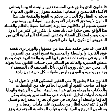
فالقانون الذي يطبق على المستضعفين والبسطاء بينما يستثني
الأغنياء الفاسدين و أصحاب السلطة يتحول إلى قانون الغاب لا
يحكم به العقل ولا العدل بل يحكم به القوة والمنفعة مثل هذا
القانون لا يستحق الاحترام لأنه يفرق بين المواطنين ويصنفهم
حسب نسبهم أو علاقاتهم مما يولد إحساسا عميقا بالظلم والفساد
هذا الواقع ليس حكرا على بلد بعينه بل يتكرر في كثير من الدول
حيث يغيب استقلال القضاء وتختفي المساءلة البرلمانية التي من
المفروض أن تكون رقيبا على الجميع.
القاضي قد يغير حكمه بمكالمة من مسؤول والوزير يرى نفسه
فوق القانون والواسطة و المحسوبية تصبح أقوى من النصوص
القانونية في مجتمعات تعشش فيها القبلية والعشائرية حيث يصبح
منطق العشيرة والعائلة هو السائد على حساب القانون مما يحوله
إلى مجرد حبر على ورق، الأقوى يأكل الضعيف لأن الضعيف لا
يجد من يحميه و القوي يمارس طغيانه بكل حرية دون رادع.
القانون هنا لا يطبق إلا على الفقير المسكين الذي لا حول له ولا
قوة أما صاحب النفوذ أو الحزب الحاكم فله من الواسطات
والعلاقات ما يجعله بمنأى عن المحاسبة، المال و الرشوة والهدايا
أصبحت أدوات لتذليل العقبات حتى مخالفة سير بسيطة يمكن
إلغاؤها بواسطة أو معارف في حين أن تجارة المخدرات وغسيل
الأموال تتم تحت أنظار من يجلسون على مآداب رمضان و
يستلمون الدروع و الميداليات و غياب المحاسبة المجتمعية يعزز