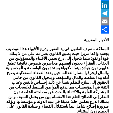
Messenger
LinkedIn
Telegram
Email
Share
الأخبار المغربية
المملكة – سيف القانون في يد الفقير ودرع الأقوياء هذا التوصيف
يجسد واقعا مريرا حيث يطبق القانون بصرامة على من لا يملك
قوة أو نفوذ بينما يتحول إلى درع يحمي الأغنياء والمسؤولين من
العقاب، الفقراء يجدون أنفسهم محاصرين بنصوص قانونية تطبق
عليهم دون هوادة بينما الأقوياء يستخدمون الواسطة و المحسوبية
والمال ليحرفوا مسار العدالة، حين يفقد القضاء استقلاليته يصبح
أداة بيد السلطة والمال والمنفعة، و يتحول القانون من حامي
الحقوق إلى سلاح للظلم ينشأ عن ذلك إحساس بالغبن وغياب
الثقة في المؤسسات مما يدفع المواطن البسيط للانسحاب من
المشاركة العامة والاكتفاء بالبحث عن مصلحته الخاصة دون
النظر إلى الصالح العام هذا الانقسام بين من يحمل السيف ومن
يمتلك الدرع يعكس خللا عميقا في بنية الدولة و مؤسساتها ويؤكد
ضرورة إصلاح شامل يبدأ باستقلال القضاء و سيادة القانون على
الجميع دون استثناء.