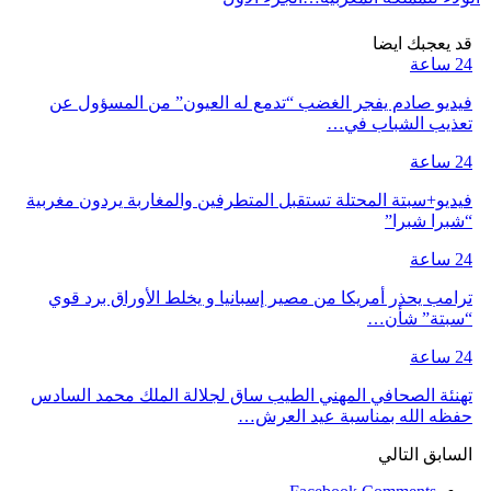
قد يعجبك ايضا
24 ساعة
فيديو صادم يفجر الغضب “تدمع له العيون” من المسؤول عن
تعذيب الشباب في…
24 ساعة
فيديو+سبتة المحتلة تستقبل المتطرفين والمغاربة يردون مغربية
“شبرا شبرا”
24 ساعة
ترامب يحذر أمريكا من مصير إسبانيا و يخلط الأوراق برد قوي
“سبتة” شأن…
24 ساعة
تهنئة الصحافي المهني الطيب ساق لجلالة الملك محمد السادس
حفظه الله بمناسبة عيد العرش…
السابق
التالي