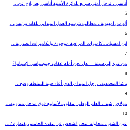
أناسي…تدخل أمني سريع للدائرة الأمنية أناسي بعد بلاغ عن…
5
ألو س امهيدية…مطالب بترشيد العمل الميداني للقائد ورئيس…
6
ابن امسيك…كاميرات المراقبة موجودة والكاميرات الصدرية…
7
من غزة إلى سبتة — هل نحن أمام عقاب جيوسياسي لإسبانيا؟
8
باشا المحمدية…رجل الميدان الذي أعاد هيبة السلطة وفتح…
9
مولاي رشيد…العلم الوطني مقلوب لأسابيع فوق مدخل مندوبية…
10
عين الشق…محاولة انتحار لشخص في عقده الخامس بقنطرة 2…