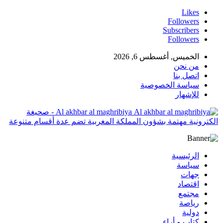
Likes
Followers
Subscribers
Followers
الخميس, أغسطس 6, 2026
من نحن
اتصل بنا
سياسة الخصوصية
للإشهار
Al akhbar al maghribiya - صحيغة
الكترونية مهتمة بشؤون المملكة المغربية تضم عدة أقسام متنوعة
الرئيسية
سياسة
جهات
اقتصاد
مجتمع
رياصة
دولية
كتاب و أراء