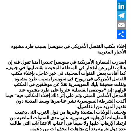
Messenger
LinkedIn
Telegram
Email
Share
إخلاء مكتب القنصل الأمريكى فى سويسرا بسبب طرد مشبوه
الأخبار المغربية
اصدرت السفارة الأمريكية في سويسرا تحذيرا أمنيا تقول فيه إن
هناك تقاريرعن انفجار في المنطقة المحيطة بقنصليتها في جنيف،
كما أفادت بعض القنوات المحلية، فى خبر عاجل، بإخلاء مكتب
القنصل الأمريكى فى زيورخ فى سويسرا بسبب طرد مشبوه.
ونقلت صحيفة بليك السويسرية نقلا عن موظفين فى المكتب
قولهم: إن “موظفى القنصلية عثروا على طرد مشبوه عند
المدخل الأمامى للمبنى وتم على إثر ذلك إخلاء المكاتب فيه” فيما
أكدت الشرطة السويسرية نشر عناصرها وسط المدينة دون
تقديم المزيد من التفاصيل.
وتخشى الولايات المتحدة وغيرها من دول الغرب التى دعمت
التنظيمات الإرهابية فى سورية على مدى السنوات الماضية من
ارتداد الإرهاب عليها ولا سيما فى أعقاب الاعتداءات التى طالت
عدة دول غربية بعد أن تجاهلت التحذيرات من دعمه.