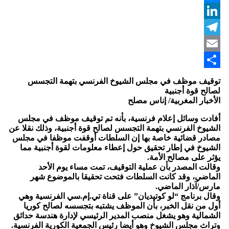
Messenger
LinkedIn
Telegram
Email
Share
توقيف موظف في مجلس الشيوخ الفرنسي بتهمة التجسس
لصالح قوة أجنبية
الأخبار المغربية/ إناس مصلح
أفادت وسائل إعلام فرنسية، بأنه تم توقيف موظف في مجلس
الشيوخ الفرنسي بتهمة التجسس لصالح قوة أجنبية، وذلك نقلا عن
مصادر قضائية خاصة بها إن السلطات أوقفت موظفا في مجلس
الشيوخ في إطار تحقيق حول إعطاء معلومات لقوة أجنبية مما
يؤثر على مصالح الأمة.
وقالت المصدر بأن عملية التوقيف، تمت مساء يوم الأحد
الماضي، وقد كانت السلطات فتحت تحقيقا بالموضوع شهر
مارس/آذار الماضي.
وقال برنامج “لو كوتيديان” على قناة تي.إم.سي الفرنسية وهي
أول من نقل الخبر، بأن الموظف يشتبه بتجسسه لصالح كوريا
الشمالية وهو يشغل منصب المدير الرئيسي لإدارة هندسة حدائق
وتراث مجلس الشيوخ وهو أيضا رئيس الجمعية الكورية الفرنسية.