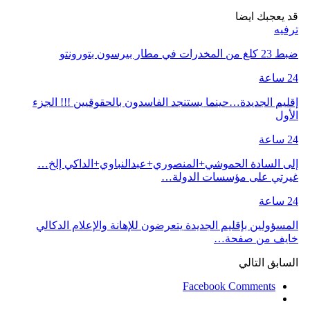
قد يعجبك ايضا
ترفيه
ضبط 23 كلغ من المخدرات في مطار بيرسون بتورونتو
24 ساعة
إقليم الجديدة…حينما يستنجد الفاسدون بالحقوقيين !!! الجزء
الأول
24 ساعة
إلى السادة الحموشي+المنصوري+عبدالنباوي+الداكي إلخ…
غيرتي على مؤسسات الدولة…
24 ساعة
المسؤولين بإقليم الجديدة يتعرضون للإهانة والإعلام الدكالي
خايف من صفحة…
السابق
التالي
Facebook Comments