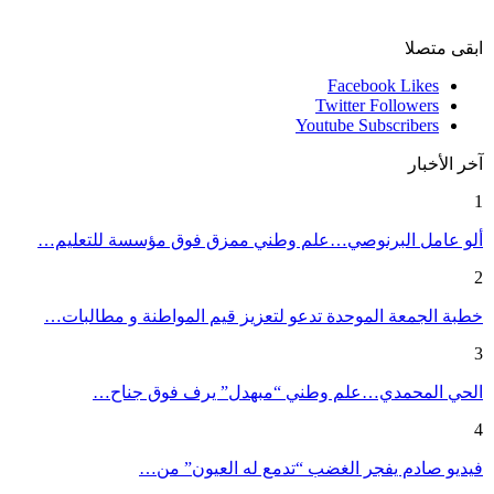
ابقى متصلا
Facebook
Likes
Twitter
Followers
Youtube
Subscribers
آخر الأخبار
1
ألو عامل البرنوصي…علم وطني ممزق فوق مؤسسة للتعليم…
2
خطبة الجمعة الموحدة تدعو لتعزيز قيم المواطنة و مطالبات…
3
الحي المحمدي…علم وطني “مبهدل” يرف فوق جناح…
4
فيديو صادم يفجر الغضب “تدمع له العيون” من…