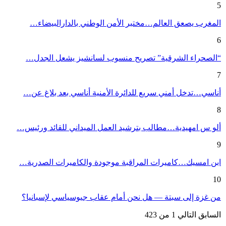
5
المغرب يصعق العالم…مختبر الأمن الوطني بالدارالبيضاء…
6
“الصحراء الشرقية” تصريح منسوب لسانشيز يشعل الجدل…
7
أناسي…تدخل أمني سريع للدائرة الأمنية أناسي بعد بلاغ عن…
8
ألو س امهيدية…مطالب بترشيد العمل الميداني للقائد ورئيس…
9
ابن امسيك…كاميرات المراقبة موجودة والكاميرات الصدرية…
10
من غزة إلى سبتة — هل نحن أمام عقاب جيوسياسي لإسبانيا؟
السابق
التالي
1 من 423