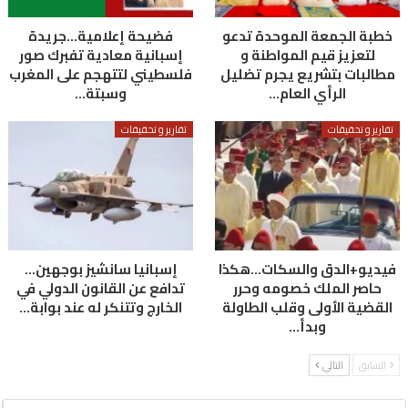
خطبة الجمعة الموحدة تدعو
فضيحة إعلامية…جريدة
لتعزيز قيم المواطنة و
إسبانية معادية تفبرك صور
مطالبات بتشريع يجرم تضليل
فلسطيني لتتهجم على المغرب
الرأي العام…
وسبتة…
تقارير و تحقيقات
تقارير و تحقيقات
فيديو+الدق والسكات…هكذا
إسبانيا سانشيز بوجهين…
حاصر الملك خصومه وحرر
تدافع عن القانون الدولي في
القضية الأولى وقلب الطاولة
الخارج وتتنكر له عند بوابة…
وبدأ…
السابق
التالي