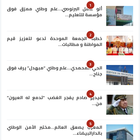
1
ألو عامل البرنوصي…علم وطني ممزق فوق
مؤسسة للتعليم…
2
خطبة الجمعة الموحدة تدعو لتعزيز قيم
المواطنة و مطالبات…
3
الحي المحمدي…علم وطني “مبهدل” يرف فوق
جناح…
4
فيديو صادم يفجر الغضب “تدمع له العيون”
من…
5
المغرب يصعق العالم…مختبر الأمن الوطني
بالدارالبيضاء…