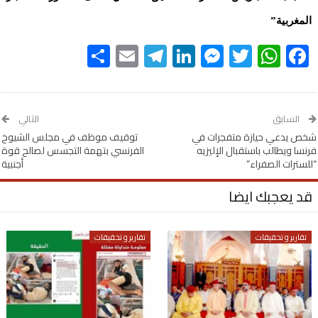
المغربية”
Share
Telegram
Email
LinkedIn
Messenger
WhatsApp
Twitter
Facebook
السابق
التالي
شخص يدعي حيازة متفجرات في
توقيف موظف في مجلس الشيوخ
فرنسا ويطالب باستقبال الإليزيه
الفرنسي بتهمة التجسس لصالح قوة
“للسترات الصفراء”
أجنبية
قد يعجبك ايضا
تقارير و تحقيقات
تقارير و تحقيقات