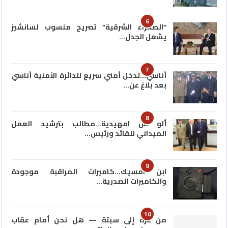
6
“الصحراء الشرقية” تصريح منسوب لسانشيز
يشعل الجدل…
7
أناسي…تدخل أمني سريع للدائرة الأمنية أناسي
بعد بلاغ عن…
8
ألو س امهيدية…مطالب بترشيد العمل
الميداني للقائد ورئيس…
9
ابن امسيك…كاميرات المراقبة موجودة
والكاميرات الصدرية…
10
من غزة إلى سبتة — هل نحن أمام عقاب