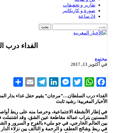
تقارير و تحقيقات
صورة و كاريكاتير
24 ساعة
الفداء درب ا
مجتمع
في
أكتوبر 13, 2017
hare
Telegram
Email
LinkedIn
Messenger
WhatsApp
Twitter
Facebook
الفداء درب السلطان…”مرجان” يقيم حفل غداء بدار الم
الأخبار المغربية/ رشيد ثابث
في إطار الأنشطة الاجتماعية، وحرصا منه على ربط أواصر 
المسنين بتراب عمالة مقاطعة عين الشق، وقد اشتملت فق
بين العالم الخارجي، في جو مليء بالفرح و السرور و الشعو
في ربط وشائج العطف و الرحمة و التآلف بين نزلاء الدار