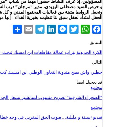
المسؤولين، إذ عرف النشاط حضورا مهما من شباب “مرجان”
و حرص السيد مصطفى اليزيدي، مدير “مرجان” درب السلطان 
وتجعل الروابط متينة بين فعاليات المجتمع المدني و كل شرا
الحفل امتداد لحفل سبق لنا تنظيمه بخيرية الفداء – إنها
hare
Telegram
Email
LinkedIn
Messenger
WhatsApp
Twitter
Facebook
السابق
الكرة الحديدية بتراب عمالة مقاطعات ابن امسيك تبحث عن
التالي
خطير، واش بصح مندوبة التعاون الوطني ابن امسيك
قد يعجبك ايضا
مجتمع
“الصحراء الشرقية” تصريح منسوب لسانشيز يشعل الجد
مجتمع
فيديو+سبتة و مليلية…صوت الحق المغربي في وجه خطاب