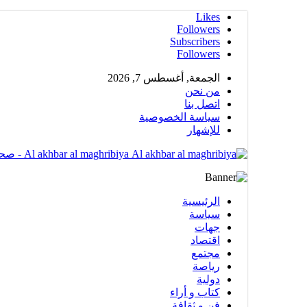
Likes
Followers
Subscribers
Followers
الجمعة, أغسطس 7, 2026
من نحن
اتصل بنا
سياسة الخصوصية
للإشهار
Al akhbar al maghribiya - صحيغة الكترونية مهتمة بشؤون المملكة المغربية تضم عدة أقسام متنوعة
الرئيسية
سياسة
جهات
اقتصاد
مجتمع
رياصة
دولية
كتاب و أراء
فن و ثقافة