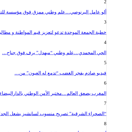
2
ألو عامل البرنوصي…علم وطني ممزق فوق مؤسسة للت
3
خطبة الجمعة الموحدة تدعو لتعزيز قيم المواطنة و مطا
4
الحي المحمدي…علم وطني “مبهدل” يرف فوق جناح…
5
فيديو صادم يفجر الغضب “تدمع له العيون” من…
6
المغرب يصعق العالم…مختبر الأمن الوطني بالدارالبيضا
7
“الصحراء الشرقية” تصريح منسوب لسانشيز يشعل الج
8