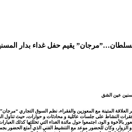
لسلطان…”مرجان” يقيم حفل غداء بدار المسن
S
سنين عين الشق
العلاقة المتينة مع المعوزين والفقراء، نظم السوق التجاري “مرجان”
رات النشاط على جلسات عائلية و محادثات و حوارات، حيث تناول ال
ر بالأخوة و الود، اجتمعوا حول مائدة الغداء التي تخللتها كذلك العب
 و الزوار، وكان للحضور موعد مع التنشيط الفني الذي أمتع الحضور بجم