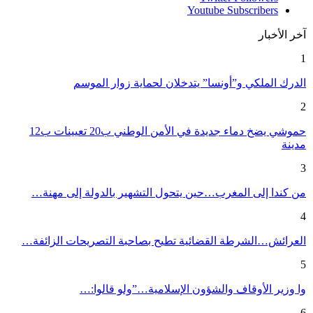
Youtube
Subscribers
آخر الأخبار
1
الدرك الملكي و”أونسا” يتدخلان لحماية زوار الموسم
2
حموشي يضخ دماء جديدة في الأمن الوطني ب20 تعيينات ب12
مدينة
3
من كندا إلى المغرب…حين يتحول التشهير بالدولة إلى مهنة…
4
العرائش…الشرطة القضائية تطيح بصاحبة التصريحات الزائفة…
5
وا وزير الأوقاف والشؤون الإسلامية…”ولو قالوا:…
6