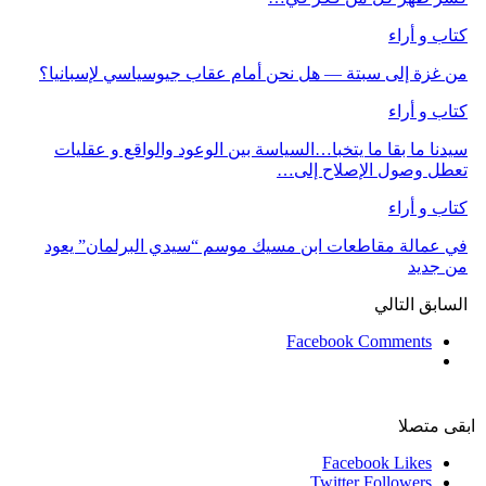
كتاب و أراء
من غزة إلى سبتة — هل نحن أمام عقاب جيوسياسي لإسبانيا؟
كتاب و أراء
سيدنا ما بقا ما يتخبا…السياسة بين الوعود والواقع و عقليات
تعطل وصول الإصلاح إلى…
كتاب و أراء
في عمالة مقاطعات ابن مسيك موسم “سيدي البرلمان” يعود
من جديد
السابق
التالي
Facebook Comments
ابقى متصلا
Facebook
Likes
Twitter
Followers