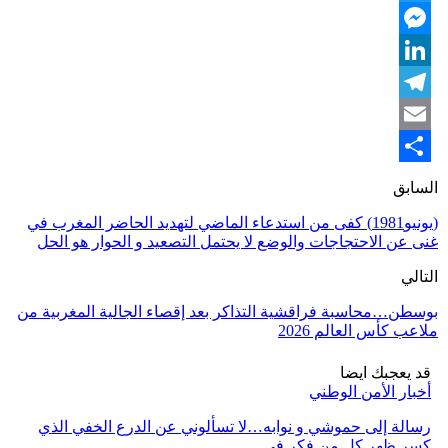
Twitter
Messenger
LinkedIn
Telegram
Email
Share
السابق
(يونيو1981) كفى من استدعاء الماضي لتهديد الحاضر المغرب في
غنى عن الاحتجاجات والوضع لا يحتمل التصعيد و الحوار هو الحل
التالي
بوسطن…محاسبة فراقشية التذاكر بعد إقصاء الجالية المغربية من
ملاعب كأس العالم 2026
قد يعجبك ايضا
أخبار الأمن الوطني
رسالة إلى حموشي و نوابه…لا تسألوني عن الدرع الخفي الذي
كسر ظهر كل من فكر في…