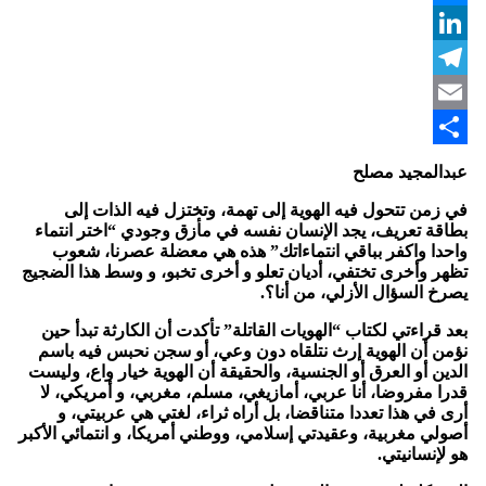
Messenger
LinkedIn
Telegram
Email
Share
عبدالمجيد مصلح
في زمن تتحول فيه الهوية إلى تهمة، وتختزل فيه الذات إلى
بطاقة تعريف، يجد الإنسان نفسه في مأزق وجودي “اختر انتماء
واحدا واكفر بباقي انتماءاتك” هذه هي معضلة عصرنا، شعوب
تظهر وأخرى تختفي، أديان تعلو و أخرى تخبو، و وسط هذا الضجيج
يصرخ السؤال الأزلي، من أنا؟.
بعد قراءتي لكتاب “الهويات القاتلة” تأكدت أن الكارثة تبدأ حين
نؤمن أن الهوية إرث نتلقاه دون وعي، أو سجن نحبس فيه باسم
الدين أو العرق أو الجنسية، والحقيقة أن الهوية خيار واع، وليست
قدرا مفروضا، أنا عربي، أمازيغي، مسلم، مغربي، و أمريكي، لا
أرى في هذا تعددا متناقضا، بل أراه ثراء، لغتي هي عربيتي، و
أصولي مغربية، وعقيدتي إسلامي، ووطني أمريكا، و انتمائي الأكبر
هو لإنسانيتي.