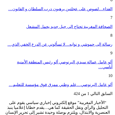
الفداء…لصوص على عجلتين يرهبون درب السلطان و القانون…
7
الصحافة المغربية تحتاج إلى جيل جديد يحمل المشعل
8
رسالة إلى حموشي و نوابه…لا تسألوني عن الدرع الخفي الذي…
9
ألو عامل عمالة سيدي البرنوصي ألو رئيس المنطقة الأمنية
أناسي…
10
ألو عامل البرنوصي…علم وطني ممزق فوق مؤسسة للتعليم…
السابق
التالي
1 من 424
“الأخبار المغربية” موقع إلكتروني إخباري سياسي يقوم على
التحليل والرأي ونقل الحقيقة كما هي…يقدم خطابا إعلاميا ينبذ
العنصرية والابتذال، ويلتزم بوصلة وحيدة تشير إلى تحرير الإنسان