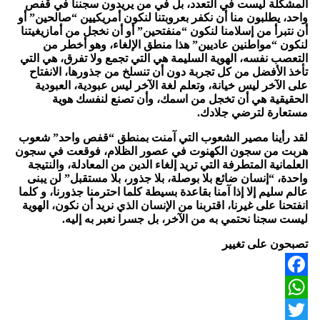
المشكلة ليست في التعدد، بل في من يريدون سجننا في قفص
واحد، يطلبون منا أن نكفر بعروبتنا لنكون أمريكيين “صالحين” أو
أن نتبرأ من إسلامنا لنكون “منفتحين” أو أن نخجل من أمازيغيتنا
لنكون “مواطنين عاديين” هذا منطق الإلغاء، وهو أخطر من
التعصب نفسه، الهوية السليمة هي التي تجمع ولا تفرق، هي التي
تأخذ الأفضل من كل تجربة دون أن تنسلخ من جذورها، الانفتاح
على الآخر ليس خيانة، وتعلم لغة الآخر ليس عبودية، العبودية
الحقيقية هي أن تخجل من اسمك، وأن تصنع لنفسك هوية
مستعارة لترضي جلادك.
لقد رأينا مصير الشعوب التي آمنت بمنطق “قفص واحد” شعوب
هربت من سجون الكهنوت في عصور الظلام، فوقعت في سجون
العلمانية المتطرفة التي تريد إلغاء الدين من المعادلة، والنتيجة
واحدة، “إنسان ضائع بلا بوصلة، بلا جذور، بلا مستقبل” لن يبنى
عالم سليم إلا إذا آمنا بقاعدة بسيطة كلما احترمنا جذورنا، و كلما
انفتحنا على غيرنا، اقتربنا من الإنسان الذي نريد أن نكون، الهوية
ليست سجنا نحتمي به من الآخر، بل جسرا نعبر به إليه.
تصبحون على تغيير
Facebook
WhatsApp