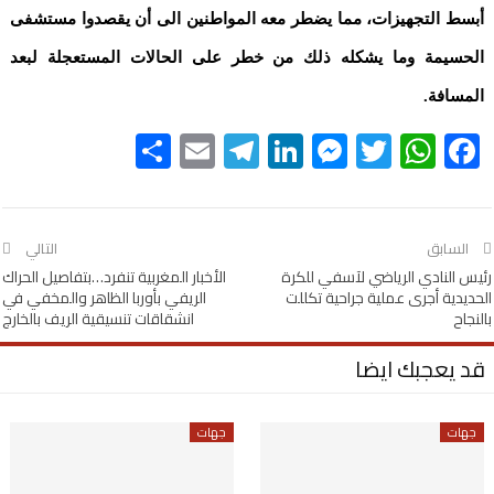
أبسط التجهيزات، مما يضطر معه المواطنين الى أن يقصدوا مستشفى
الحسيمة وما يشكله ذلك من خطر على الحالات المستعجلة لبعد
المسافة.
Share
Telegram
Email
LinkedIn
Messenger
WhatsApp
Twitter
Facebook
السابق
التالي
رئيس النادي الرياضي لآسفي للكرة
الأخبار المغربية تنفرد…بتفاصيل الحراك
الحديدية أجرى عملية جراحية تكللت
الريفي بأوربا الظاهر والمخفي في
بالنجاح
انشقاقات تنسيقية الريف بالخارج
قد يعجبك ايضا
جهات
جهات