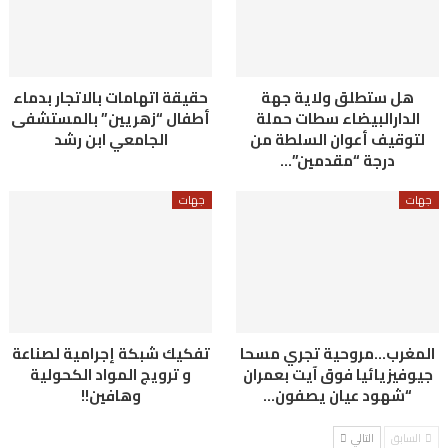
هل ستطلق ولاية جهة
حقيقة اتهامات بالاتجار بدماء
الدارالبيضاء سطات حملة
أطفال “زهريين” بالمستشفى
لتوقيف أعوان السلطة من
الجامعي ابن رشد
درجة “مقدمين”…
جهات
جهات
المغرب…مروحية تجري مسحا
تفكيك شبكة إجرامية لصناعة
جيوفيزيائيا فوق آيت بعمران
و ترويج المواد الكحولية
“شهود عيان يصفون…
وهافين!!
السابق
التالي