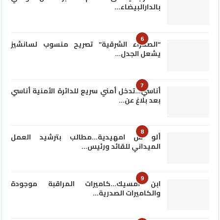
بالدارالبيضاء…
6
“الصحراء الشرقية” تصريح منسوب لسانشيز
يشعل الجدل…
7
أناسي…تدخل أمني سريع للدائرة الأمنية أناسي
بعد بلاغ عن…
8
ألو س امهيدية…مطالب بترشيد العمل
الميداني للقائد ورئيس…
9
ابن امسيك…كاميرات المراقبة موجودة
والكاميرات الصدرية…