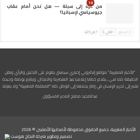
10
من غزة إلى سبتة — هل نحن أمام عقاب
جيوسياسي لإسبانيا؟
السابق
التالي
1 من 423
“الأخبار المغربية” موقع إلكتروني إخباري سياسي يقوم على التحليل والرأي ونقل
الحقيقة كما هي…يقدم خطابا إعلاميا ينبذ العنصرية والابتذال، ويلتزم بوصلة وحيدة
تشير إلى تحرير الإنسان في إطار يجمعنا إلى الوطن كله *المملكة المغربية* ولا يعزلنا.
عبدالمجيد مصلح المدير المسؤول
الأخبار المغربية، جميع الحقوق محفوظة لأصحابها الأصليين © 2026
تصميم وتطوير
شركة
النجاح هوست