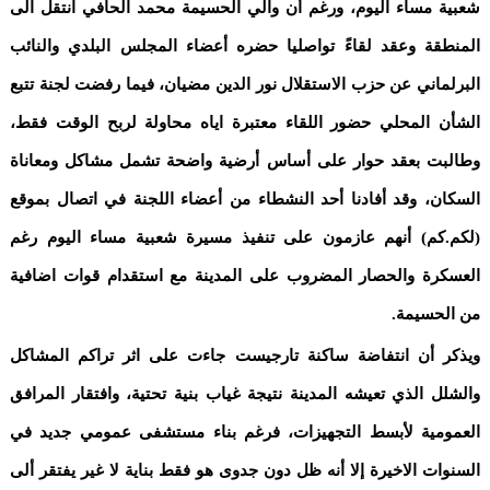
شعبية مساء اليوم، ورغم أن والي الحسيمة محمد الحافي انتقل الى
المنطقة وعقد لقاءً تواصليا حضره أعضاء المجلس البلدي والنائب
البرلماني عن حزب الاستقلال نور الدين مضيان، فيما رفضت لجنة تتبع
الشأن المحلي حضور اللقاء معتبرة اياه محاولة لربح الوقت فقط،
وطالبت بعقد حوار على أساس أرضية واضحة تشمل مشاكل ومعاناة
السكان، وقد أفادنا أحد النشطاء من أعضاء اللجنة في اتصال بموقع
(لكم.كم) أنهم عازمون على تنفيذ مسيرة شعبية مساء اليوم رغم
العسكرة والحصار المضروب على المدينة مع استقدام قوات اضافية
من الحسيمة.
ويذكر أن انتفاضة ساكنة تارجيست جاءت على اثر تراكم المشاكل
والشلل الذي تعيشه المدينة نتيجة غياب بنية تحتية، وافتقار المرافق
العمومية لأبسط التجهيزات، فرغم بناء مستشفى عمومي جديد في
السنوات الاخيرة إلا أنه ظل دون جدوى هو فقط بناية لا غير يفتقر ألى