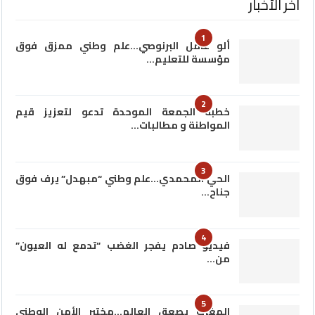
آخر الأخبار
1
ألو عامل البرنوصي…علم وطني ممزق فوق
مؤسسة للتعليم…
2
خطبة الجمعة الموحدة تدعو لتعزيز قيم
المواطنة و مطالبات…
3
الحي المحمدي…علم وطني “مبهدل” يرف فوق
جناح…
4
فيديو صادم يفجر الغضب “تدمع له العيون”
من…
5
المغرب يصعق العالم…مختبر الأمن الوطني