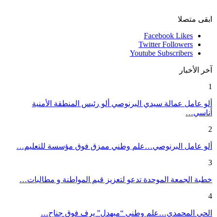
ابقى متصلا
Facebook
Likes
Twitter
Followers
Youtube
Subscribers
آخر الأخبار
1
ألو عامل عمالة سيدي البرنوصي ألو رئيس المنطقة الأمنية
أناسي…
2
ألو عامل البرنوصي…علم وطني ممزق فوق مؤسسة للتعليم…
3
خطبة الجمعة الموحدة تدعو لتعزيز قيم المواطنة و مطالبات…
4
الحي المحمدي…علم وطني “مبهدل” يرف فوق جناح…