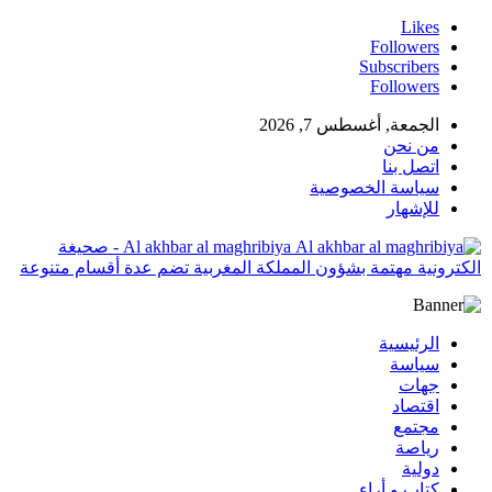
Likes
Followers
Subscribers
Followers
الجمعة, أغسطس 7, 2026
من نحن
اتصل بنا
سياسة الخصوصية
للإشهار
Al akhbar al maghribiya - صحيغة
الكترونية مهتمة بشؤون المملكة المغربية تضم عدة أقسام متنوعة
الرئيسية
سياسة
جهات
اقتصاد
مجتمع
رياصة
دولية
كتاب و أراء