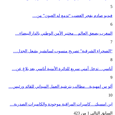
5
فيديو صادم يفجر الغضب “تدمع له العيون” من…
6
المغرب يصعق العالم…مختبر الأمن الوطني بالدارالبيضاء…
7
“الصحراء الشرقية” تصريح منسوب لسانشيز يشعل الجدل…
8
أناسي…تدخل أمني سريع للدائرة الأمنية أناسي بعد بلاغ عن…
9
ألو س امهيدية…مطالب بترشيد العمل الميداني للقائد ورئيس…
10
ابن امسيك…كاميرات المراقبة موجودة والكاميرات الصدرية…
السابق
التالي
1 من 423