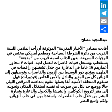
Messenger
LinkedIn
Telegram
Email
Share
عبدالمجيد مصلح
أفادت مصادر “الأخبار المغربية” الموثوقة أن أحد الملاهي الليلية
القريب من دائرة الشرطة السياحية ومطعم أمريكي مختص في
الوجبات السريعة، بعين الذئاب اسمه قريب من “مدهنة”
يستقطب ويستغل فتيات قاصرات للعمل لديه، فتيات لا تتجاوز
أعمارهم 16 عاما في الدعارة من خلال تشغيلهن راقصات في
الملهى، ويؤدي دور الوسيط بين الزبون والقاصرات وتوصيلهن إلى
الزبائن كل من المدير والنادل والأمن الخاص (فيدورات) فهل
ستقوم المنطقة الأمنية أنفا بعملها لتقوم بمداهمة المرقص الليلي
حالا ووضع حد لكل من سولت له نفسه استغلال المكان وتحويله
إلى مقر لترويج الكوكايين والشيشا والكحول والدعارة وتجارة
البشر من خلال جلب القاصرات واستخدامهن في جلب الزبائن.
ولكم واسع النظر