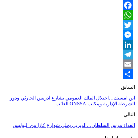
Facebook
WhatsApp
Twitter
Messenger
LinkedIn
Telegram
Email
Share
السابق
ابن امسيك…احتلال الملك العمومي بشارع ادريس الحارثي ودور
الشرطة الإدارية ومكتب ONSSA الغائب
التالي
الفداء مرس السلطان…الديربي يخلي شوارع كازا من البوليس