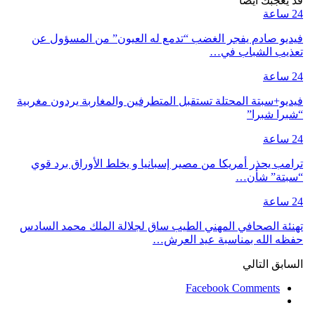
قد يعجبك ايضا
24 ساعة
فيديو صادم يفجر الغضب “تدمع له العيون” من المسؤول عن
تعذيب الشباب في…
24 ساعة
فيديو+سبتة المحتلة تستقبل المتطرفين والمغاربة يردون مغربية
“شبرا شبرا”
24 ساعة
ترامب يحذر أمريكا من مصير إسبانيا و يخلط الأوراق برد قوي
“سبتة” شأن…
24 ساعة
تهنئة الصحافي المهني الطيب ساق لجلالة الملك محمد السادس
حفظه الله بمناسبة عيد العرش…
السابق
التالي
Facebook Comments