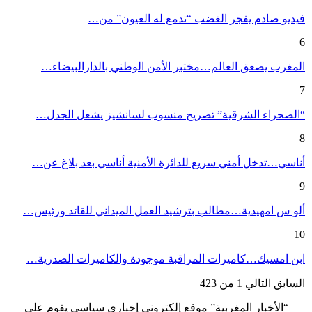
فيديو صادم يفجر الغضب “تدمع له العيون” من…
6
المغرب يصعق العالم…مختبر الأمن الوطني بالدارالبيضاء…
7
“الصحراء الشرقية” تصريح منسوب لسانشيز يشعل الجدل…
8
أناسي…تدخل أمني سريع للدائرة الأمنية أناسي بعد بلاغ عن…
9
ألو س امهيدية…مطالب بترشيد العمل الميداني للقائد ورئيس…
10
ابن امسيك…كاميرات المراقبة موجودة والكاميرات الصدرية…
السابق
التالي
1 من 423
“الأخبار المغربية” موقع إلكتروني إخباري سياسي يقوم على