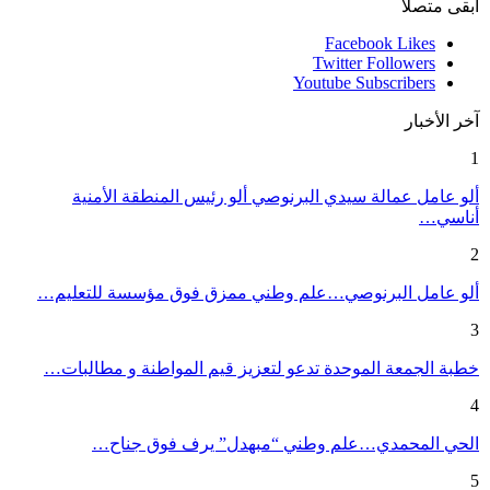
ابقى متصلا
Facebook
Likes
Twitter
Followers
Youtube
Subscribers
آخر الأخبار
1
ألو عامل عمالة سيدي البرنوصي ألو رئيس المنطقة الأمنية
أناسي…
2
ألو عامل البرنوصي…علم وطني ممزق فوق مؤسسة للتعليم…
3
خطبة الجمعة الموحدة تدعو لتعزيز قيم المواطنة و مطالبات…
4
الحي المحمدي…علم وطني “مبهدل” يرف فوق جناح…
5