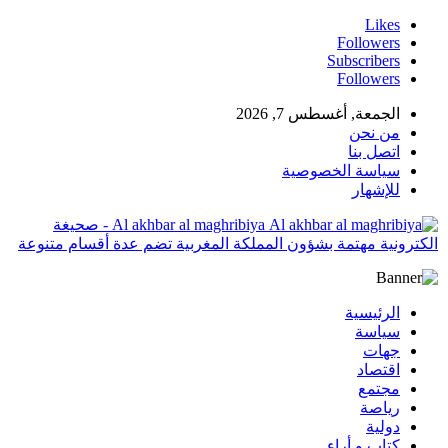
Likes
Followers
Subscribers
Followers
الجمعة, أغسطس 7, 2026
من نحن
اتصل بنا
سياسة الخصوصية
للإشهار
Al akhbar al maghribiya - صحيغة
الكترونية مهتمة بشؤون المملكة المغربية تضم عدة أقسام متنوعة
الرئيسية
سياسة
جهات
اقتصاد
مجتمع
رياصة
دولية
كتاب و أراء