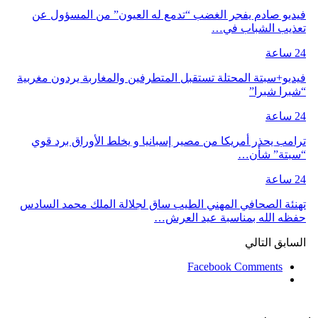
فيديو صادم يفجر الغضب “تدمع له العيون” من المسؤول عن
تعذيب الشباب في…
24 ساعة
فيديو+سبتة المحتلة تستقبل المتطرفين والمغاربة يردون مغربية
“شبرا شبرا”
24 ساعة
ترامب يحذر أمريكا من مصير إسبانيا و يخلط الأوراق برد قوي
“سبتة” شأن…
24 ساعة
تهنئة الصحافي المهني الطيب ساق لجلالة الملك محمد السادس
حفظه الله بمناسبة عيد العرش…
السابق
التالي
Facebook Comments