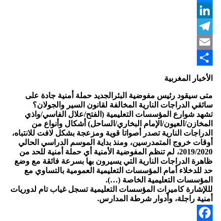
Messenger
LinkedIn
Telegram
Email
Share
الأخبار المغربية
متى سيقود رئيس مفوضية البئرالجديد حملة أمنية جادة على
سائقي الدراجات النارية المخالفة لقانون السير والجولان؟
تشهد شوارع المؤسسات التعليمية (الفتح/علال الفاسي/واذي
المخازن/العيون/الإمام البخاري/الساحل) أشكال وأنواع من
الدراجات النارية تصدر أصواتا قوية ومزعجة بشكل لافت للانتباه،
أوقات خروج المتمدرسين، ومنذ بداية الموسم الدراسي الحالي
2019/2020، لم تنظم المفوضية الأمنية أي حملة أمنية للحد من
ظاهرة الدراجات النارية التي يسيرون بها بسرعة فائقة مع وضع
حد للدخلاء أمام المؤسسات التعليمية العمومية بالتساوي مع
المؤسسات التعليمية الخاصة (…).
لللإشارة كاميرات المؤسسات التعليمية تسجل غياب تام لدوريات
أمنية راجلة، وأدوار شرطة المدارس.