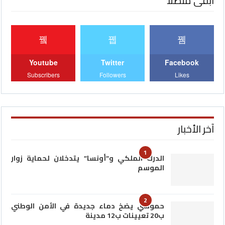
ابقى متصلا
Youtube
Twitter
Facebook
Subscribers
Followers
Likes
آخر الأخبار
1
الدرك الملكي و”أونسا” يتدخلان لحماية زوار
الموسم
2
حموشي يضخ دماء جديدة في الأمن الوطني
ب20 تعيينات ب12 مدينة