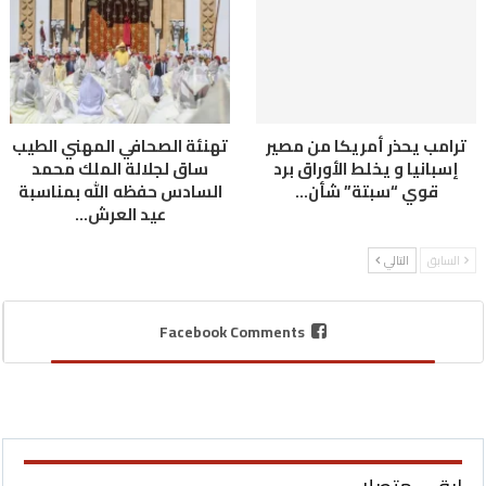
ترامب يحذر أمريكا من مصير
تهنئة الصحافي المهني الطيب
إسبانيا و يخلط الأوراق برد
ساق لجلالة الملك محمد
قوي “سبتة” شأن…
السادس حفظه الله بمناسبة
عيد العرش…
السابق
التالي
Facebook Comments