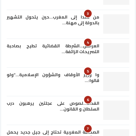
3
من كندا إلى المغرب…حين يتحول التشهير
بالدولة إلى مهنة…
4
العرائش…الشرطة القضائية تطيح بصاحبة
التصريحات الزائفة…
5
وا وزير الأوقاف والشؤون الإسلامية…”ولو
قالوا:…
6
الفداء…لصوص على عجلتين يرهبون درب
السلطان و القانون…
7
الصحافة المغربية تحتاج إلى جيل جديد يحمل