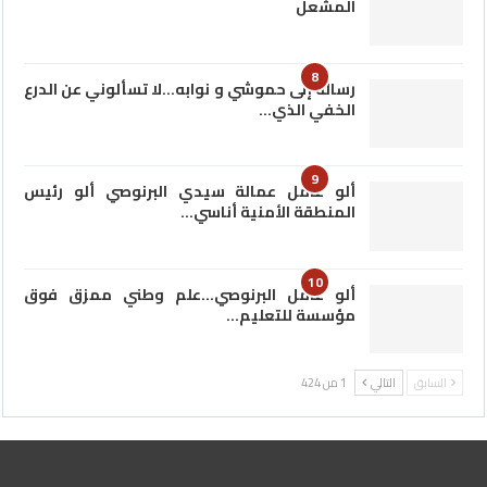
المشعل
8
رسالة إلى حموشي و نوابه…لا تسألوني عن الدرع
الخفي الذي…
9
ألو عامل عمالة سيدي البرنوصي ألو رئيس
المنطقة الأمنية أناسي…
10
ألو عامل البرنوصي…علم وطني ممزق فوق
مؤسسة للتعليم…
السابق
التالي
1 من 424