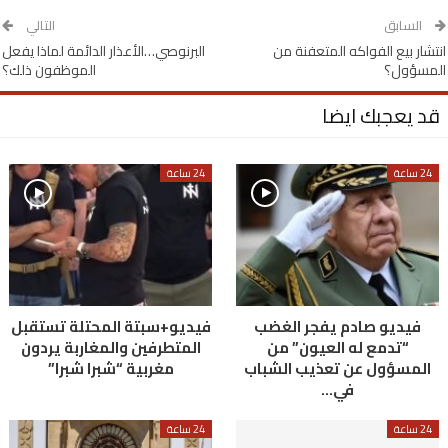
السابق
التالي
انتشار بيع الفواكه المتعفنة من
البرنوصي…الأعذار الدائمة لماذا يفعل
المسؤول؟
الموظفون ذلك؟
قد يعجبك ايضا
24 ساعة
24 ساعة
فيديو صادم يفجر الغضب
فيديو+سبتة المحتلة تستقبل
“تدمع له العيون” من
المتطرفين والمغاربة يردون
المسؤول عن تعذيب الشباب
مغربية “شبرا شبرا”
في…
24 ساعة
24 ساعة