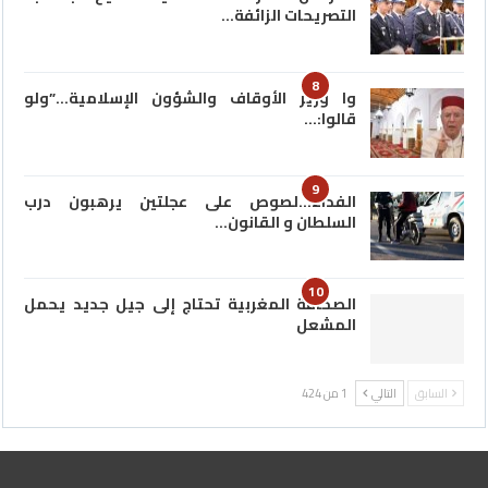
التصريحات الزائفة…
8
وا وزير الأوقاف والشؤون الإسلامية…”ولو
قالوا:…
9
الفداء…لصوص على عجلتين يرهبون درب
السلطان و القانون…
10
الصحافة المغربية تحتاج إلى جيل جديد يحمل
المشعل
السابق
التالي
1 من 424