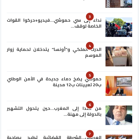
3
نداء إلى سي حموشي…فيديو+حركوا القوات
الخاصة لوقف…
4
الدرك الملكي و”أونسا” يتدخلان لحماية زوار
الموسم
5
حموشي يضخ دماء جديدة في الأمن الوطني
ب20 تعيينات ب12 مدينة
6
من كندا إلى المغرب…حين يتحول التشهير
بالدولة إلى مهنة…
7
العرائش…الشرطة القضائية تطيح بصاحبة