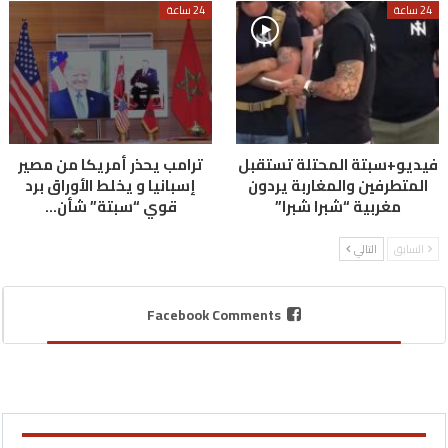
24 ساعة
24 ساعة
فيديو+سبتة المحتلة تستقبل
ترامب يحذر أمريكا من مصير
المتطرفين والمغاربة يردون
إسبانيا و يخلط الأوراق برد
مغربية “شبرا شبرا”
قوي “سبتة” شأن…
السابق
التالي
Facebook Comments