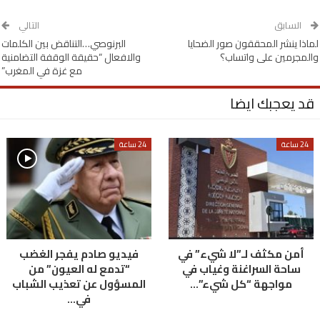
السابق
التالي
لماذا ينشر المحققون صور الضحايا
البرنوصي…التناقض بين الكلمات
والمجرمين على واتساب؟
والافعال “حقيقة الوقفة التضامنية
مع غزة في المغرب”
قد يعجبك ايضا
24 ساعة
24 ساعة
أمن مكثف لـ”لا شيء” في
فيديو صادم يفجر الغضب
ساحة السراغنة وغياب في
“تدمع له العيون” من
مواجهة “كل شيء”…
المسؤول عن تعذيب الشباب
في…