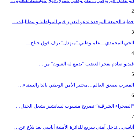
ألو عامل البرنوصي…علم وطني ممزق فوق مؤسسة للتعليم…
2
خطبة الجمعة الموحدة تدعو لتعزيز قيم المواطنة و مطالبات…
3
الحي المحمدي…علم وطني “مبهدل” يرف فوق جناح…
4
فيديو صادم يفجر الغضب “تدمع له العيون” من…
5
المغرب يصعق العالم…مختبر الأمن الوطني بالدارالبيضاء…
6
“الصحراء الشرقية” تصريح منسوب لسانشيز يشعل الجدل…
7
أناسي…تدخل أمني سريع للدائرة الأمنية أناسي بعد بلاغ عن…