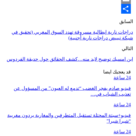
Email
Share
السابق
دراجات نارية إيطالية مسروقة تهدد السوق المغربي (تحقيق في
شبكة تبييض دراجات نارية أجنبية)
التالي
ابن امسيك توضيح لابد منه…كشف الحقائق حول حديقة الفردوس
قد يعجبك ايضا
24 ساعة
فيديو صادم يفجر الغضب “تدمع له العيون” من المسؤول عن
تعذيب الشباب في…
24 ساعة
فيديو+سبتة المحتلة تستقبل المتطرفين والمغاربة يردون مغربية
“شبرا شبرا”
24 ساعة