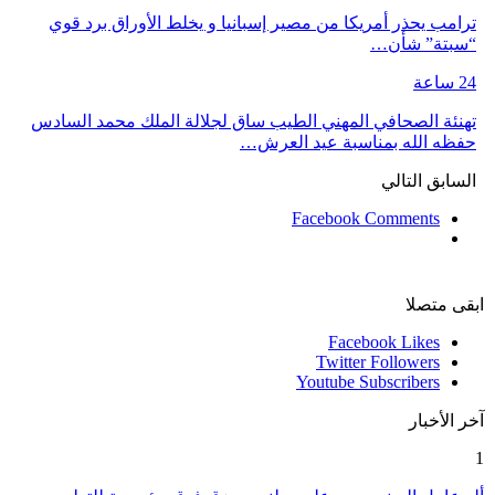
ترامب يحذر أمريكا من مصير إسبانيا و يخلط الأوراق برد قوي
“سبتة” شأن…
24 ساعة
تهنئة الصحافي المهني الطيب ساق لجلالة الملك محمد السادس
حفظه الله بمناسبة عيد العرش…
السابق
التالي
Facebook Comments
ابقى متصلا
Facebook
Likes
Twitter
Followers
Youtube
Subscribers
آخر الأخبار
1