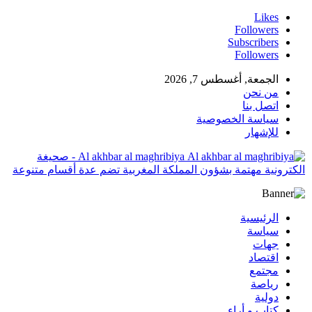
Likes
Followers
Subscribers
Followers
الجمعة, أغسطس 7, 2026
من نحن
اتصل بنا
سياسة الخصوصية
للإشهار
Al akhbar al maghribiya - صحيغة
الكترونية مهتمة بشؤون المملكة المغربية تضم عدة أقسام متنوعة
الرئيسية
سياسة
جهات
اقتصاد
مجتمع
رياصة
دولية
كتاب و أراء