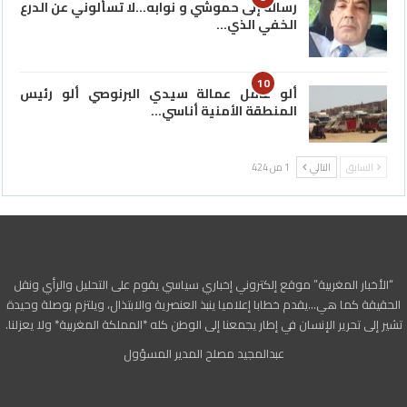
رسالة إلى حموشي و نوابه…لا تسألوني عن الدرع
الخفي الذي…
10
ألو عامل عمالة سيدي البرنوصي ألو رئيس
المنطقة الأمنية أناسي…
السابق
التالي
1 من 424
“الأخبار المغربية” موقع إلكتروني إخباري سياسي يقوم على التحليل والرأي ونقل
الحقيقة كما هي…يقدم خطابا إعلاميا ينبذ العنصرية والابتذال، ويلتزم بوصلة وحيدة
تشير إلى تحرير الإنسان في إطار يجمعنا إلى الوطن كله *المملكة المغربية* ولا يعزلنا.
عبدالمجيد مصلح المدير المسؤول