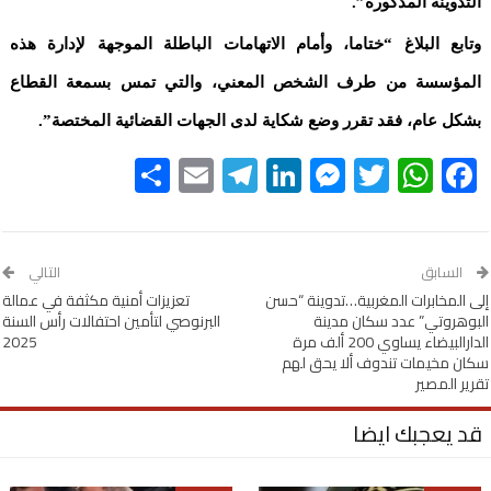
التدوينة المذكورة”.
وتابع البلاغ “ختاما، وأمام الاتهامات الباطلة الموجهة لإدارة هذه
المؤسسة من طرف الشخص المعني، والتي تمس بسمعة القطاع
بشكل عام، فقد تقرر وضع شكاية لدى الجهات القضائية المختصة”.
Share
Telegram
Email
LinkedIn
Messenger
WhatsApp
Twitter
Facebook
السابق
التالي
إلى المخابرات المغربية…تدوينة “حسن
تعزيزات أمنية مكثفة في عمالة
البوهروتي” عدد سكان مدينة
البرنوصي لتأمين احتفالات رأس السنة
الدارالبيضاء يساوي 200 ألف مرة
2025
سكان مخيمات تندوف ألا يحق لهم
تقرير المصير
قد يعجبك ايضا