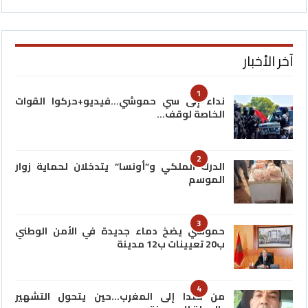
آخر الأخبار
1
نداء إلى سي حموشي…فيديو+حركوا القوات
الخاصة لوقف…
2
الدرك الملكي و”أونسا” يتدخلان لحماية زوار
الموسم
3
حموشي يضخ دماء جديدة في الأمن الوطني
ب20 تعيينات ب12 مدينة
4
من كندا إلى المغرب…حين يتحول التشهير