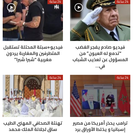
24 ساعة
24 ساعة
فيديو صادم يفجر الغضب
فيديو+سبتة المحتلة تستقبل
“تدمع له العيون” من
المتطرفين والمغاربة يردون
المسؤول عن تعذيب الشباب
مغربية “شبرا شبرا”
في…
24 ساعة
24 ساعة
ترامب يحذر أمريكا من مصير
تهنئة الصحافي المهني الطيب
إسبانيا و يخلط الأوراق برد
ساق لجلالة الملك محمد