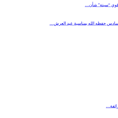
د قوي “سبتة” شأن…
السادس حفظه الله بمناسبة عيد العرش…
زائفة…