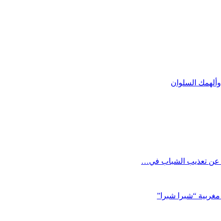
ألهمك السلوان
ل عن تعذيب الشباب في…
مغربية “شبرا شبرا”