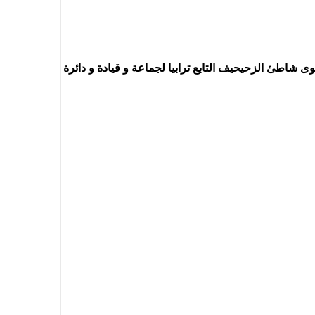
19.11.2024 بإحباط عملية للهجرة السرية على مستوى شاطئ الزحيحيف التابع ترابيا لجماعة و قيادة و دائرة