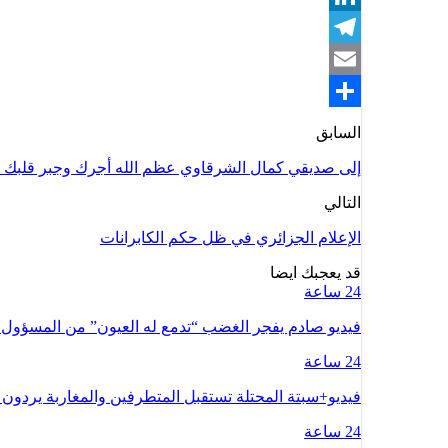
LinkedIn
Telegram
Email
Share
السابق
إلى صديقي كمال الشرقاوي عظم الله أجرك وجبر قلبك و
التالي
الإعلام الجزائري في ظل حكم الكابرانات
قد يعجبك ايضا
24 ساعة
فيديو صادم يفجر الغضب “تدمع له العيون” من المسؤو
24 ساعة
فيديو+سبتة المحتلة تستقبل المتطرفين والمغاربة يردون 
24 ساعة