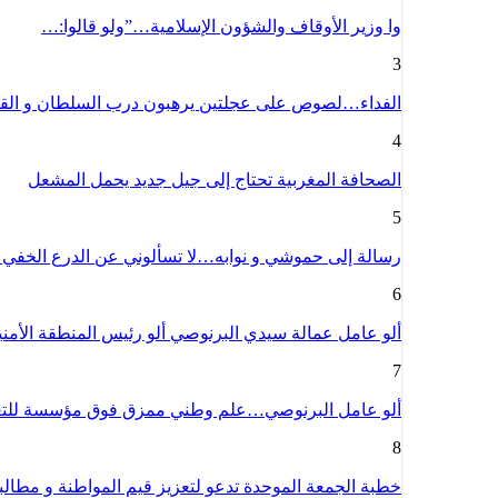
وا وزير الأوقاف والشؤون الإسلامية…”ولو قالوا:…
3
الفداء…لصوص على عجلتين يرهبون درب السلطان و الق
4
الصحافة المغربية تحتاج إلى جيل جديد يحمل المشعل
5
رسالة إلى حموشي و نوابه…لا تسألوني عن الدرع الخفي
6
ألو عامل عمالة سيدي البرنوصي ألو رئيس المنطقة الأمن
7
ألو عامل البرنوصي…علم وطني ممزق فوق مؤسسة للت
8
خطبة الجمعة الموحدة تدعو لتعزيز قيم المواطنة و مطا