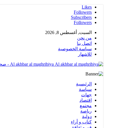
Likes
Followers
Subscribers
Followers
السبت, أغسطس 8, 2026
من نحن
اتصل بنا
سياسة الخصوصية
للإشهار
Al akhbar al maghribiya - صحيغة الكترونية مهتمة بشؤون المملكة المغربية تضم عدة أقسام متنوعة
الرئيسية
سياسة
جهات
اقتصاد
مجتمع
رياصة
دولية
كتاب و أراء
فن و ثقافة