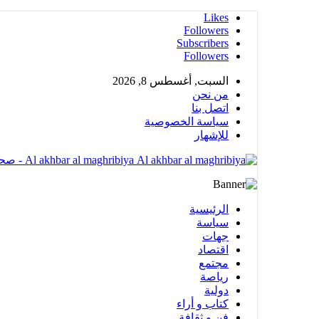
Likes
Followers
Subscribers
Followers
السبت, أغسطس 8, 2026
من نحن
اتصل بنا
سياسة الخصوصية
للإشهار
Al akhbar al maghribiya - صحيغة الكترونية مهتمة بشؤون المملكة المغربية تضم عدة أقسام متنوعة
الرئيسية
سياسة
جهات
اقتصاد
مجتمع
رياصة
دولية
كتاب و أراء
فن و ثقافة