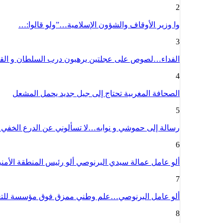
2
وا وزير الأوقاف والشؤون الإسلامية…”ولو قالوا:…
3
الفداء…لصوص على عجلتين يرهبون درب السلطان و الق
4
الصحافة المغربية تحتاج إلى جيل جديد يحمل المشعل
5
رسالة إلى حموشي و نوابه…لا تسألوني عن الدرع الخفي
6
ألو عامل عمالة سيدي البرنوصي ألو رئيس المنطقة الأمن
7
ألو عامل البرنوصي…علم وطني ممزق فوق مؤسسة للت
8