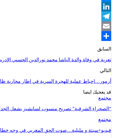
Messenger
LinkedIn
Telegram
Email
Share
السابق
تعزية في وفاة والدة الباشا محمد نورالدين الحسني الإدر
التالي
أزمور…إحباط عملية للهجرة السرية في إطار محاربة ظاه
قد يعجبك ايضا
مجتمع
“الصحراء الشرقية” تصريح منسوب لسانشيز يشعل الجد
مجتمع
فيديو+سبتة و مليلية…صوت الحق المغربي في وجه خطاب