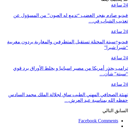
24 ساعة
فيديو صادم يفجر الغضب “تدمع له العيون” من المسؤول عن
تعذيب الشباب في…
24 ساعة
فيديو+سبتة المحتلة تستقبل المتطرفين والمغاربة يردون مغربية
“شبرا شبرا”
24 ساعة
ترامب يحذر أمريكا من مصير إسبانيا و يخلط الأوراق برد قوي
“سبتة” شأن…
24 ساعة
تهنئة الصحافي المهني الطيب ساق لجلالة الملك محمد السادس
حفظه الله بمناسبة عيد العرش…
السابق
التالي
Facebook Comments