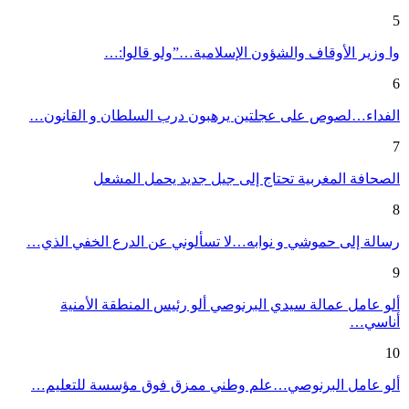
5
وا وزير الأوقاف والشؤون الإسلامية…”ولو قالوا:…
6
الفداء…لصوص على عجلتين يرهبون درب السلطان و القانون…
7
الصحافة المغربية تحتاج إلى جيل جديد يحمل المشعل
8
رسالة إلى حموشي و نوابه…لا تسألوني عن الدرع الخفي الذي…
9
ألو عامل عمالة سيدي البرنوصي ألو رئيس المنطقة الأمنية
أناسي…
10
ألو عامل البرنوصي…علم وطني ممزق فوق مؤسسة للتعليم…