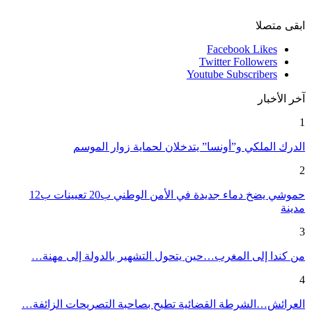
ابقى متصلا
Facebook
Likes
Twitter
Followers
Youtube
Subscribers
آخر الأخبار
1
الدرك الملكي و”أونسا” يتدخلان لحماية زوار الموسم
2
حموشي يضخ دماء جديدة في الأمن الوطني ب20 تعيينات ب12
مدينة
3
من كندا إلى المغرب…حين يتحول التشهير بالدولة إلى مهنة…
4
العرائش…الشرطة القضائية تطيح بصاحبة التصريحات الزائفة…