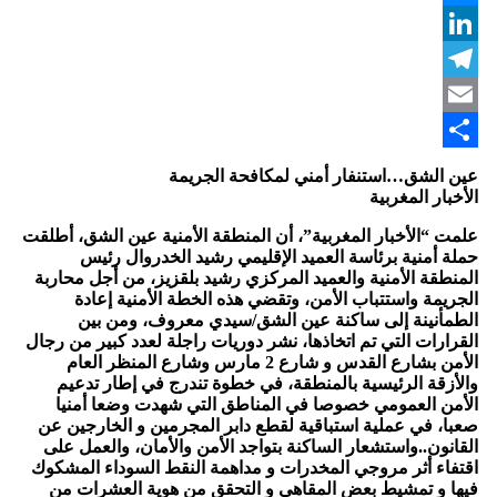
Messenger
LinkedIn
Telegram
Email
Share
عين الشق…استنفار أمني لمكافحة الجريمة
الأخبار المغربية
علمت “الأخبار المغربية”، أن المنطقة الأمنية عين الشق، أطلقت
حملة أمنية برئاسة العميد الإقليمي رشيد الخدروال رئيس
المنطقة الأمنية والعميد المركزي رشيد بلقزيز، من أجل محاربة
الجريمة واستتباب الأمن، وتقضي هذه الخطة الأمنية إعادة
الطمأنينة إلى ساكنة عين الشق/سيدي معروف، ومن بين
القرارات التي تم اتخاذها، نشر دوريات راجلة لعدد كبير من رجال
الأمن بشارع القدس و شارع 2 مارس وشارع المنظر العام
والأزقة الرئيسية بالمنطقة، في خطوة تندرج في إطار تدعيم
الأمن العمومي خصوصا في المناطق التي شهدت وضعا أمنيا
صعبا، في عملية استباقية لقطع دابر المجرمين و الخارجين عن
القانون..واستشعار الساكنة بتواجد الأمن والأمان، والعمل على
اقتفاء أثر مروجي المخدرات و مداهمة النقط السوداء المشكوك
فيها و تمشيط بعض المقاهي و التحقق من هوية العشرات من