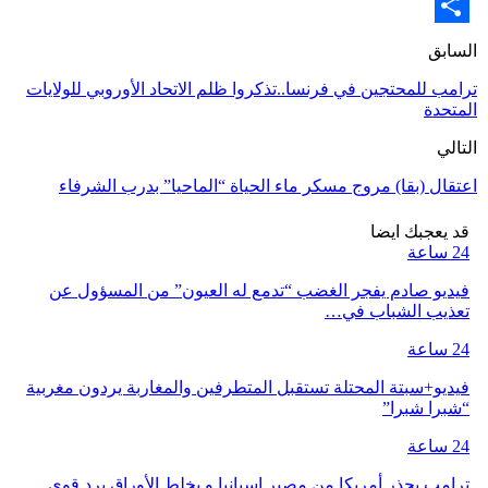
Email
Share
السابق
ترامب للمحتجين في فرنسا..تذكروا ظلم الاتحاد الأوروبي للولايات
المتحدة
التالي
اعتقال (بقا) مروج مسكر ماء الحياة “الماحيا” بدرب الشرفاء
قد يعجبك ايضا
24 ساعة
فيديو صادم يفجر الغضب “تدمع له العيون” من المسؤول عن
تعذيب الشباب في…
24 ساعة
فيديو+سبتة المحتلة تستقبل المتطرفين والمغاربة يردون مغربية
“شبرا شبرا”
24 ساعة
ترامب يحذر أمريكا من مصير إسبانيا و يخلط الأوراق برد قوي