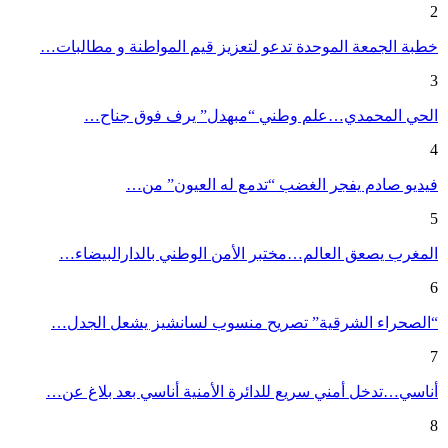
2
خطبة الجمعة الموحدة تدعو لتعزيز قيم المواطنة و مطالبات…
3
الحي المحمدي…علم وطني “مبهدل” يرف فوق جناح…
4
فيديو صادم يفجر الغضب “تدمع له العيون” من…
5
المغرب يصعق العالم…مختبر الأمن الوطني بالدارالبيضاء…
6
“الصحراء الشرقية” تصريح منسوب لسانشيز يشعل الجدل…
7
أناسي…تدخل أمني سريع للدائرة الأمنية أناسي بعد بلاغ عن…
8