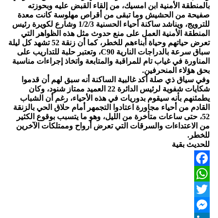
بالمنطقة الأمنية ابن امسيك، من إلقاء القبض عليه وبحوزته
صفيحة من الحشيش وما تبقى من أقراص مهلوسة كانت معدة
للترويج، ويناشد ساكنة أحياء الحسنية 1/2/3 وشارع لكويرة رئيس
المنطقة الأمنية العمل على منع حدوث مثل هذه الظواهر التي
تعرض حياتهم وحياة أبناءهم للخطر، كما أن زنقة 52 تشهد كل ليلة
سباق سرعة بالدراجات النارية C90، وتعتبر حلبة للتداريب على
المناورة في غياب تام للمراقبة والمتابعة واتخاذ إجراءات مناسبة
بحق هؤلاء المنحرفين.
وفي سياق ذي صلة أكد غالبية الساكنة أنه سبق لهم أن قدموا
شكايات شفوية لرئيس الدائرة 22 العميد ممتاز شنود، وكان
يطمئنهم بأنه سيقوم بدوريات في هذه الأحياء، رغم أن الشباب
القادم من أحياء مجاورة اعتادوا التجمهر أمام حلاق الحي بالزنقة
52، حتى ساعات متأخرة من الليل، وهو ما يتسبب بوقوع الكثير
من الاعتداءات والسرقات التي تعرض أرواح وممتلكات الآخرين
للخطر.
للحديث بقية
Facebook
WhatsApp
Twitter