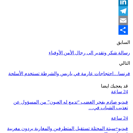
Messenger
LinkedIn
Telegram
Email
Share
السابق
رسالة شكر وتقدير الى رجال الأمن الأوفياء
التالي
فرنسا…احتجاجات عارمة في باريس والشرطة تستخدم الأسلحة
قد يعجبك ايضا
24 ساعة
فيديو صادم يفجر الغضب “تدمع له العيون” من المسؤول عن
تعذيب الشباب في…
24 ساعة
فيديو+سبتة المحتلة تستقبل المتطرفين والمغاربة يردون مغربية