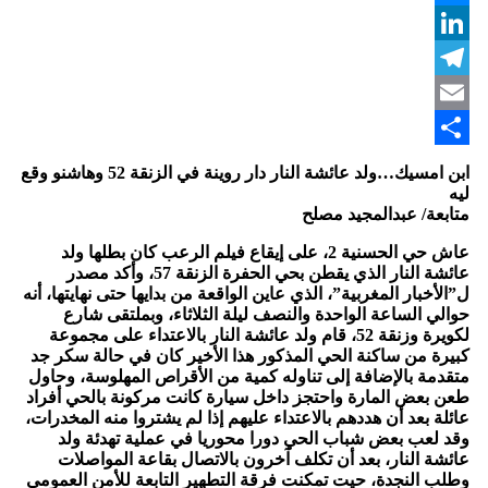
Messenger
LinkedIn
Telegram
Email
Share
ابن امسيك…ولد عائشة النار دار روينة في الزنقة 52 وهاشنو وقع
ليه
متابعة/ عبدالمجيد مصلح
عاش حي الحسنية 2، على إيقاع فيلم الرعب كان بطلها ولد
عائشة النار الذي يقطن بحي الحفرة الزنقة 57، وأكد مصدر
ل”الأخبار المغربية”، الذي عاين الواقعة من بدايها حتى نهايتها، أنه
حوالي الساعة الواحدة والنصف ليلة الثلاثاء، وبملتقى شارع
لكويرة وزنقة 52، قام ولد عائشة النار بالاعتداء على مجموعة
كبيرة من ساكنة الحي المذكور هذا الأخير كان في حالة سكر جد
متقدمة بالإضافة إلى تناوله كمية من الأقراص المهلوسة، وحاول
طعن بعض المارة واحتجز داخل سيارة كانت مركونة بالحي أفراد
عائلة بعد أن هددهم بالاعتداء عليهم إذا لم يشتروا منه المخدرات،
وقد لعب بعض شباب الحي دورا محوريا في عملية تهدئة ولد
عائشة النار، بعد أن تكلف آخرون بالاتصال بقاعة المواصلات
وطلب النجدة، حيت تمكنت فرقة التطهير التابعة للأمن العمومي