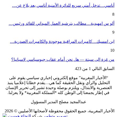
أناسي…تدخل أمني سريع للدائرة الأمنية أناسي بعد بلاغ عن…
8
ألو س امهيدية…مطالب بترشيد العمل الميداني للقائد ورئيس…
9
ابن امسيك…كاميرات المراقبة موجودة والكاميرات الصدرية…
10
من غزة إلى سبتة — هل نحن أمام عقاب جيوسياسي لإسبانيا؟
السابق
التالي
1 من 423
“الأخبار المغربية” موقع إلكتروني إخباري سياسي يقوم على
التحليل والرأي ونقل الحقيقة كما هي…يقدم خطابا إعلاميا ينبذ
العنصرية والابتذال، ويلتزم بوصلة وحيدة تشير إلى تحرير الإنسان
في إطار يجمعنا إلى الوطن كله *المملكة المغربية* ولا يعزلنا.
عبدالمجيد مصلح المدير المسؤول
الأخبار المغربية، جميع الحقوق محفوظة لأصحابها الأصليين © 2026
تصميم وتطوير
شركة
النجاح هوست