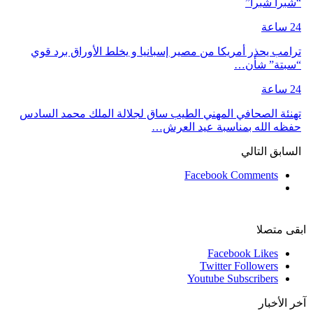
“شبرا شبرا”
24 ساعة
ترامب يحذر أمريكا من مصير إسبانيا و يخلط الأوراق برد قوي
“سبتة” شأن…
24 ساعة
تهنئة الصحافي المهني الطيب ساق لجلالة الملك محمد السادس
حفظه الله بمناسبة عيد العرش…
السابق
التالي
Facebook Comments
ابقى متصلا
Facebook
Likes
Twitter
Followers
Youtube
Subscribers
آخر الأخبار