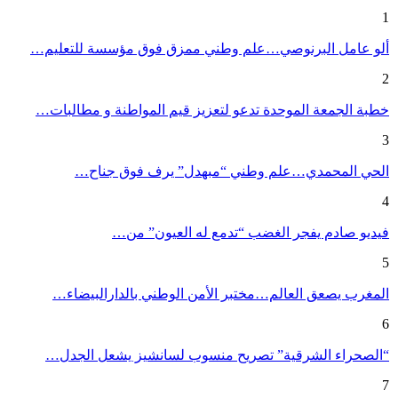
1
ألو عامل البرنوصي…علم وطني ممزق فوق مؤسسة للتعليم…
2
خطبة الجمعة الموحدة تدعو لتعزيز قيم المواطنة و مطالبات…
3
الحي المحمدي…علم وطني “مبهدل” يرف فوق جناح…
4
فيديو صادم يفجر الغضب “تدمع له العيون” من…
5
المغرب يصعق العالم…مختبر الأمن الوطني بالدارالبيضاء…
6
“الصحراء الشرقية” تصريح منسوب لسانشيز يشعل الجدل…
7