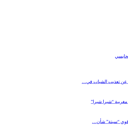
ل عن تعذيب الشباب في…
مغربية “شبرا شبرا”
د قوي “سبتة” شأن…