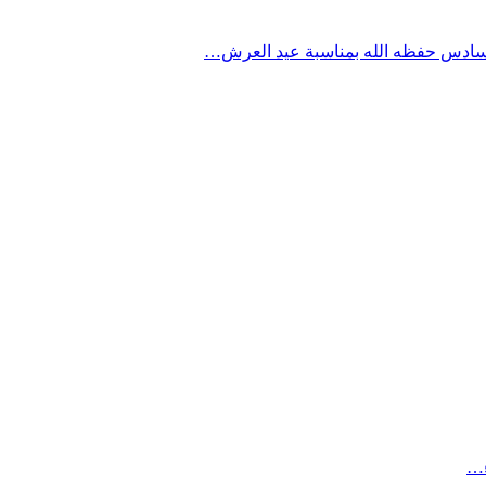
السادس حفظه الله بمناسبة عيد العرش…
ء…