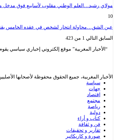
مولاي رشيد…العلم الوطني مقلوب لأسابيع فوق مدخل م
10
عين الشق…محاولة انتحار لشخص في عقده الخامس بقنطر
السابق
التالي
1 من 423
“الأخبار المغربية” موقع إلكتروني إخباري سياسي يقوم 
الأخبار المغربية، جميع الحقوق محفوظة لأصحابها الأصليين © 
سياسة
جهات
اقتصاد
مجتمع
رياصة
دولية
كتاب و أراء
فن و ثقافة
تقارير و تحقيقات
صورة و كاريكاتير