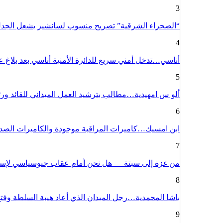
3
“الصحراء الشرقية” تصريح منسوب لسانشيز يشعل الج
4
أناسي…تدخل أمني سريع للدائرة الأمنية أناسي بعد بلاغ
5
ألو س امهيدية…مطالب بترشيد العمل الميداني للقائد و
6
ابن امسيك…كاميرات المراقبة موجودة والكاميرات الص
7
من غزة إلى سبتة — هل نحن أمام عقاب جيوسياسي لإسبا
8
باشا المحمدية…رجل الميدان الذي أعاد هيبة السلطة وف
9