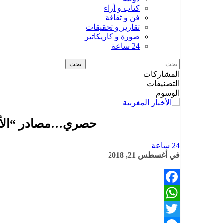
كتاب و أراء
فن و ثقافة
تقارير و تحقيقات
صورة و كاريكاتير
24 ساعة
المشاركات
التصنيفات
الوسوم
حصري…مصادر “الأخبار المغربية” تؤكد
24 ساعة
في
أغسطس 21, 2018
Facebook
WhatsApp