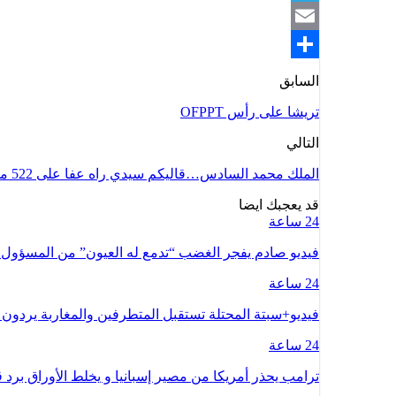
Telegram
Email
Share
السابق
تريشا على رأس OFPPT
التالي
الملك محمد السادس…قاليكم سيدي راه عفا على 522 محابسي
قد يعجبك ايضا
24 ساعة
فيديو صادم يفجر الغضب “تدمع له العيون” من المسؤو
24 ساعة
فيديو+سبتة المحتلة تستقبل المتطرفين والمغاربة يردون 
24 ساعة
ترامب يحذر أمريكا من مصير إسبانيا و يخلط الأوراق بر