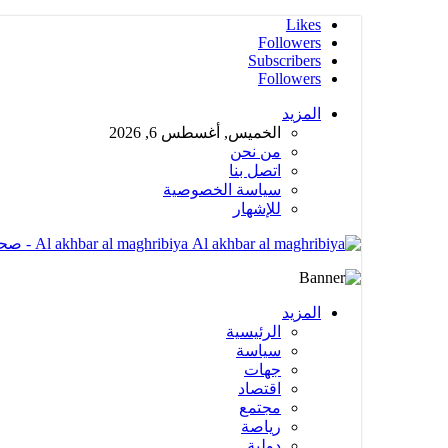
Likes
Followers
Subscribers
Followers
المزيد
الخميس, أغسطس 6, 2026
من نحن
اتصل بنا
سياسة الخصوصية
للإشهار
Al akhbar al maghribiya - صحيغة الكترونية مهتمة بشؤون المملكة المغربية تضم عدة أقسام متنوعة
المزيد
الرئيسية
سياسة
جهات
اقتصاد
مجتمع
رياصة
دولية