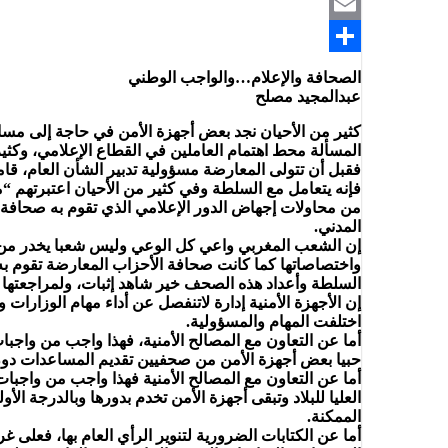
Telegram
Email
Share
الصحافة والإعلام…والواجب الوطني
عبدالمجيد مصلح
كثير من الأحيان نجد بعض أجهزة الأمن في حاجة إلى م
المسألة محط اهتمام العاملين في القطاع الإعلامي، وكثي
فقبل أن تتولى المعارضة مسؤولية تدبير الشأن العام، ق
فإنه يتعامل مع السلطة وفي كثير من الأحيان اعتبرتهم “
من محاولات إجهاض الدور الإعلامي الذي تقوم به صحافة ا
المدني.
إن الشعب المغربي واعي كل الوعي وليس شعبا يخدر من خل
واختصاصاتها كما كانت صحافة الأحزاب المعارضة تقوم به
السلطة وأعداد هذه الصحف خير شاهد إثبات، ولمراجعتها فم
إن الأجهزة الأمنية إدارة لاتنفصل عن أداء مهام الوزارات
اختلفت المهام والمسؤولية.
أما عن التعاون مع المصالح الأمنية، فهذا واجب من واجبات
حبيا بعض أجهزة الأمن من صحفيين تقديم المساعدات دون 
أما عن التعاون مع المصالح الأمنية فهذا واجب من واجبات
العليا للبلاد وتبقى أجهزة الأمن تخدم بدورها وبالدرجة ا
الممكنة.
أما عن الكتابات الضرورية لتنوير الرأي العام بها، فعلى