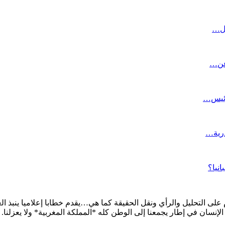
دل…
 عن…
رئيس…
درية…
نيا؟
على التحليل والرأي ونقل الحقيقة كما هي…يقدم خطابا إعلاميا ينبذ الع
الإنسان في إطار يجمعنا إلى الوطن كله *المملكة المغربية* ولا يعزلنا.