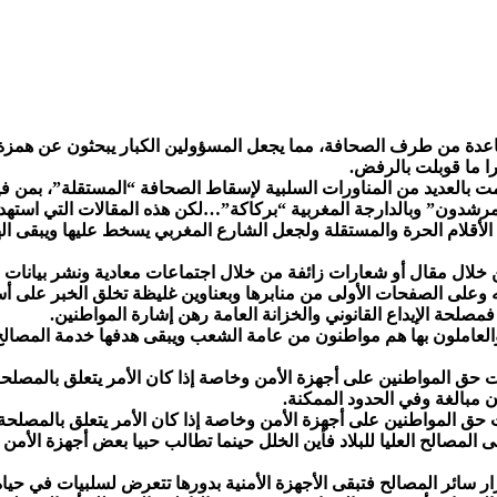
ساعدة من طرف الصحافة، مما يجعل المسؤولين الكبار يبحثون عن هم
را ما قوبلت بالرفض.
امت بالعديد من المناورات السلبية لإسقاط الصحافة “المستقلة”، بم
مرشدون” وبالدارجة المغربية “بركاكة”…لكن هذه المقالات التي استهد
لأقلام الحرة والمستقلة ولجعل الشارع المغربي يسخط عليها ويبقى اله
ال مقال أو شعارات زائفة من خلال اجتماعات معادية ونشر بيانات مغ
 وعلى الصفحات الأولى من منابرها وبعناوين غليظة تخلق الخبر على أ
صلحة الإيداع القانوني والخزانة العامة رهن إشارة المواطنين.
 والعاملون بها هم مواطنون من عامة الشعب ويبقى هدفها خدمة المصالح 
 حق المواطنين على أجهزة الأمن وخاصة إذا كان الأمر يتعلق بالمصلحة ال
مبالغة وفي الحدود الممكنة.
 حق المواطنين على أجهزة الأمن وخاصة إذا كان الأمر يتعلق بالمصلحة ا
لأولى المصالح العليا للبلاد فأين الخلل حينما تطالب حبيا بعض أجهزة ا
 غرار سائر المصالح فتبقى الأجهزة الأمنية بدورها تتعرض لسلبيات في ح