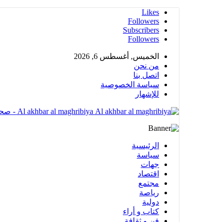
Likes
Followers
Subscribers
Followers
الخميس, أغسطس 6, 2026
من نحن
اتصل بنا
سياسة الخصوصية
للإشهار
Al akhbar al maghribiya - صحيغة الكترونية مهتمة بشؤون المملكة المغربية تضم عدة أقسام متنوعة
الرئيسية
سياسة
جهات
اقتصاد
مجتمع
رياصة
دولية
كتاب و أراء
فن و ثقافة