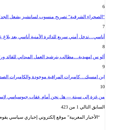
6
“الصحراء الشرقية” تصريح منسوب لسانشيز يشعل الج
7
أناسي…تدخل أمني سريع للدائرة الأمنية أناسي بعد بلاغ
8
ألو س امهيدية…مطالب بترشيد العمل الميداني للقائد و
9
ابن امسيك…كاميرات المراقبة موجودة والكاميرات الص
10
من غزة إلى سبتة — هل نحن أمام عقاب جيوسياسي لإسبا
السابق
التالي
1 من 423
“الأخبار المغربية” موقع إلكتروني إخباري سياسي يقوم 