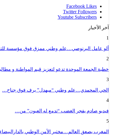
Facebook
Likes
Twitter
Followers
Youtube
Subscribers
آخر الأخبار
1
ألو عامل البرنوصي…علم وطني ممزق فوق مؤسسة للت
2
خطبة الجمعة الموحدة تدعو لتعزيز قيم المواطنة و مطا
3
الحي المحمدي…علم وطني “مبهدل” يرف فوق جناح…
4
فيديو صادم يفجر الغضب “تدمع له العيون” من…
5
المغرب يصعق العالم…مختبر الأمن الوطني بالدارالبيضا