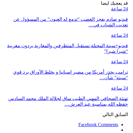
قد يعجبك ايضا
24 ساعة
فيديو صادم يفجر الغضب “تدمع له العيون” من المسؤول عن
تعذيب الشباب في…
24 ساعة
فيديو+سبتة المحتلة تستقبل المتطرفين والمغاربة يردون مغربية
“شبرا شبرا”
24 ساعة
ترامب يحذر أمريكا من مصير إسبانيا و يخلط الأوراق برد قوي
“سبتة” شأن…
24 ساعة
تهنئة الصحافي المهني الطيب ساق لجلالة الملك محمد السادس
حفظه الله بمناسبة عيد العرش…
السابق
التالي
Facebook Comments