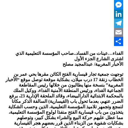
Twitter
Messenger
LinkedIn
Telegram
Email
Share
الفداء…عينات من الفساد..صاحب المؤسسة التعليمية الذي
اشترى الشارع الجزء الأول
الأخبار المغربية/ عبدالمجيد مصلح
توجهت جمعية تجار قيسارية الفتح الكائن مقرها بحي عمر بن
الخطاب زنقة 17 درب ميلان، بشكاية موقعة توصل موقع “الأخبار
المغربية” بنسخة منها يطالبون من خلالها رئيس المقاطعة
الجماعية الفداء، ورئيس المنطقة الأمنية الفداء، ووكيل الملك
بالمحكمة الابتدائية الدارالبيضاء، وقائد الملحقة الإدارية 23، برفع
الضرر عنهم، بعدما تحول باب (القيسارية) السالفة الذكر مكانا
لتمجع وتجمهر تلاميذ المؤسسة التعليمية، الذين وحسب الشكاية
يتخذون من باب قيسارية الفتح منفذا لولوج المؤسسة التعليمية،
مما عطل عليهم حركة البيع والشراء بشكل كبير، وتوصلهم
بشكايات شفوية من الزبناء الذين قرر بعضهم هجر القيسارية