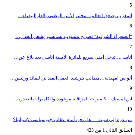
5
المغرب يصعق العالم…مختبر الأمن الوطني بالدارالبيضاء…
6
“الصحراء الشرقية” تصريح منسوب لسانشيز يشعل الجدل…
7
أناسي…تدخل أمني سريع للدائرة الأمنية أناسي بعد بلاغ عن…
8
ألو س امهيدية…مطالب بترشيد العمل الميداني للقائد ورئيس…
9
ابن امسيك…كاميرات المراقبة موجودة والكاميرات الصدرية…
10
من غزة إلى سبتة — هل نحن أمام عقاب جيوسياسي لإسبانيا؟
السابق
التالي
1 من 423