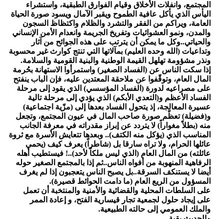
المجتمع، وانفلات الأخلاق وقيام الفوارق الطبقية، واستشراء
اليأس الذي يأكل عافية الطموح ويقبر الآمال ويسود صورة الحياة
العامة، ويراكم من الفقر والتشرد والظلام واكتظاظ السجون
والمدن، ونمو العشوائيات وتفريخ الجريمة وانعدام الأمن الإنساني
والحياتي..وكل ما يمكن أن يترتب على هذه الجوائح من آثار
وتداعيات (الله وحده العليم) بمآلاتها التي تنتج كوارث غير محسوبة
ونذر مشؤومة تهلهل القيمة الوطنية والبنية القومية والسلامة.
إذا سكت الناس عن (الفساد الصغير) واستمرأوا الاستهانة بحُرمة
المال العام، وتوقّفوا عن ملاحقة المعتدين عليه، فإن الباب ينفتح
على مصراعيه لدورة (الفساد المؤسسي) الذي يقود إلى مرحلة
الفساد الأعظم و(التعدي الأبكم) الذي يؤدي إلى مرحلة تالية
عسيرة المعالجة، إذ يتحول الفساد بعدها إلى (مزّية اجتماعية)
و(فضيلة) تعظّم صورة صاحب المال في عيون المجتمع، وتجعل
منه (بطلاً مغواراً) لا يتردد عن إبراز مقدراته في معرفة الجانب
المناسب الذي (يؤكل منه الكتف).. وبعدها تتعايش الأسرة مع ثروة
عائلها الحرام، ولا تراه سارقا بل (شاطراً) يعرف كيف (يحمي
عائلته) من المال العام (الذي ليس ملكاً لأحد)..! فيستطيب أهله
الرفاهية المنهوبة من أفواه الناس..ثم إذا بالمجتمع الصغير حوله
أيضا لا يستنكف السرقة..بل يصبح الناس يتعجبون إذا لم يغرف
المسؤول من الريع العام (ما دامت الحوائط قصيرة).
على السلطات المحلية والقضائية والأمنية والمنتخبة أن تعمل
على إيجاد حلول لجمعية تجار قيسارية الفتح، و إعادة الممر
والملك العمومي إلى حالته الطبيعية.
وللحديث بقية