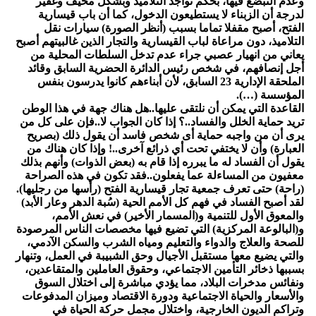
وعدم التبضع فيها، بحكم تواجد التلاميذ وبشكل مخيف وغفير
لدرجة أن الزبناء لا يستطيعون الدخول، كما أن باب قيسارية
الفتح، أصبح مقفلا تماما بسبب (أنظر الصورة) سيارات نقل
التلاميذ، دون مراعاة لباب القيسارية والتجار الذين غالبيتهم أصبح
يعاني من انهيار عصبي جراء عدم تدخل السلطات المحلية من
أجل إنصافهم، في شخص رئيس الدائرة الحضرية السابق وقائد
الملحقة الإدارية 23 السابق، لأن أبناءهم كانوا يدرسون بنفس
المؤسسة (…).
القاعدة التي يمكن أن نلتقى عليها..هل هناك جهة في هذا الوطن
تريد حماية الخلل والفساد..؟ إذا كان الجواب لا..فإن على كل من
يرى أن من واجبه حماية أى شخص فاسد أن يقول ذلك (بصريح
العبارة) وأن لا يختفي تحت أي ذرائع آخرى..! وإذا كان هناك من
يقول أن الفساد له ما يبرره إذا قام به (بعض الذوات) وأنهم بذلك
معفيون من المساءلة عما يفعلون..فقد تكون في هذه الصراحة
(راحة) حتى تعرف جمعية تجار قيسارية الفتح (رأسها من رجليها).
لقد أصبح الفساد في فهم كل الأمم الحية (سُبة الدهر وعار الأبد)
والمعوق الأول للتنمية و(المسمار الأخير) في نعش الأمم،
و(البالوعة المركزية) التي تضيع فيها مخصصات الناس المرصودة
للصحة والعلاج والدواء والتعليم ومياه الشرب والسكن الآدمي،
والتي يضيع معها مستقبل الأجيال وحق الشبيبة في العمل، وتنهار
بسببها ذخائر التأمين الاجتماعي، وحقوق العاملين والمتقاعدين،
ونفائس مدخرات البلاد، مما يؤدي مباشرة إلى اختلال السوق
والأسعار والحياة الاجتماعية ودورة الاقتصاد وميزان المدفوعات
وتراكم الديون الخارجية، واختلال مجمل حركة الحياة في