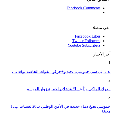
Facebook Comments
ابقى متصلا
Facebook
Likes
Twitter
Followers
Youtube
Subscribers
آخر الأخبار
1
نداء إلى سي حموشي…فيديو+حركوا القوات الخاصة لوقف…
2
الدرك الملكي و”أونسا” يتدخلان لحماية زوار الموسم
3
حموشي يضخ دماء جديدة في الأمن الوطني ب20 تعيينات ب12
مدينة