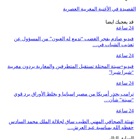
القصيدة في الأغنية المغربية العصرية
قد يعجبك ايضا
24 ساعة
فيديو صادم يفجر الغضب “تدمع له العيون” من المسؤول عن
تعذيب الشباب في…
24 ساعة
فيديو+سبتة المحتلة تستقبل المتطرفين والمغاربة يردون مغربية
“شبرا شبرا”
24 ساعة
ترامب يحذر أمريكا من مصير إسبانيا و يخلط الأوراق برد قوي
“سبتة” شأن…
24 ساعة
تهنئة الصحافي المهني الطيب ساق لجلالة الملك محمد السادس
حفظه الله بمناسبة عيد العرش…
السابق
التالي