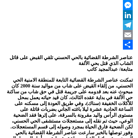
Twitter
Messenger
LinkedIn
Telegram
Email
Share
عناصر الشرطة القضائية بالحي الحسني تلقي القبض على قاتل
الشاب الذي قتل بحي الألفة
متابعة/ عبدالمجيد كاتب
تمكنت عناصر الشرطة القضائية التابعة للمنطقة الامنية الحي
الحسني، من إلقاء القيض على شاب من مواليد سنة 2000 كان
مبحوث عنه بعد قدومه على جريمة قتل في حق شاب من ساكنة
حي الألفة في بداية عقده الثالث، كان قيد حياته يعمل بمحل
للأكلات الخفيفة (سناك)، وفي طريق العودة إلى مسكنه على
الساعة الحادية عشرة ليلا باغته الجاني بضربات قاتلة على
مستوى الرأس واليد مقرونة بالسرقة، على إثرها فقد الضحية
الوعي، حيث تم نقله إلى مستعجلات مستشفى الحي الحسني،
لكن الضحية فارق الحياة بمجرد وصوله إلى قسم المستعجلات.
وفور توصلها بالخبر سارعت عناصر الشرطة القضائية بالحي