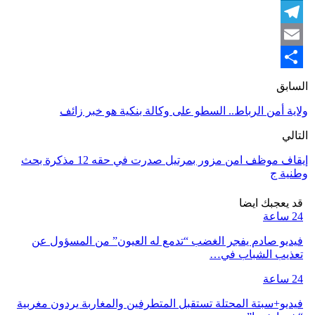
LinkedIn
Telegram
Email
Share
السابق
ولاية أمن الرباط.. السطو على وكالة بنكية هو خبر زائف
التالي
إيقاف موظف امن مزور بمرتيل صدرت في حقه 12 مذكرة بحث
وطنية ج
قد يعجبك ايضا
24 ساعة
فيديو صادم يفجر الغضب “تدمع له العيون” من المسؤول عن
تعذيب الشباب في…
24 ساعة
فيديو+سبتة المحتلة تستقبل المتطرفين والمغاربة يردون مغربية