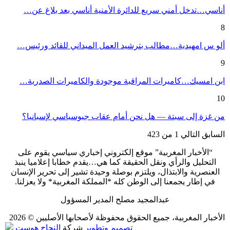
أناسي…تدخل أمني سريع للدائرة الأمنية أناسي بعد بلاغ عن…
8
ألو س امهيدية…مطالب بترشيد العمل الميداني للقائد ورئيس…
9
ابن امسيك…كاميرات المراقبة موجودة والكاميرات الصدرية…
10
من غزة إلى سبتة — هل نحن أمام عقاب جيوسياسي لإسبانيا؟
السابق
التالي
1 من 423
“الأخبار المغربية” موقع إلكتروني إخباري سياسي يقوم على
التحليل والرأي ونقل الحقيقة كما هي…يقدم خطابا إعلاميا ينبذ
العنصرية والابتذال، ويلتزم بوصلة وحيدة تشير إلى تحرير الإنسان
في إطار يجمعنا إلى الوطن كله *المملكة المغربية* ولا يعزلنا.
عبدالمجيد مصلح المدير المسؤول
الأخبار المغربية، جميع الحقوق محفوظة لأصحابها الأصليين © 2026
تصميم وتطوير
شركة
النجاح هوست