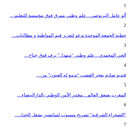
1
ألو عامل البرنوصي…علم وطني ممزق فوق مؤسسة للتعليم…
2
خطبة الجمعة الموحدة تدعو لتعزيز قيم المواطنة و مطالبات…
3
الحي المحمدي…علم وطني “مبهدل” يرف فوق جناح…
4
فيديو صادم يفجر الغضب “تدمع له العيون” من…
5
المغرب يصعق العالم…مختبر الأمن الوطني بالدارالبيضاء…
6
“الصحراء الشرقية” تصريح منسوب لسانشيز يشعل الجدل…
7