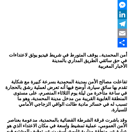
Twitter
Messenger
LinkedIn
Telegram
Email
Share
أمن المحمدية.. يوقف المتورط في شريط فيديو يوثق لاعتداءات
في حق سائقي الطريق المداري بالمدينة
الأخبار المغربية
تفاعلت مصالح الأمن بمدينة المحمدية بسرعة كبيرة مع شكاية
تقدم بها سائق سيارة، أوضح فيها أنه تعرض لعملية رشق بالحجارة
في ساعة متأخرة من ليلة يوم الثلاثاء المنصرم، على مستوى
المنطقة الغابوية القريبة من مدخل مدينة المحمدية، وهو ما
تسبب له في خسائر مادية طالت الواقي الزجاجي الأمامي
للسيارة.
وقد باشرت فرقة الشرطة القضائية بالمحمدية، مدعومة بعناصر
الأمن العمومي، عملية تمشيط واسعة في مكان الاعتداء الذي هو
عبارة عن منطقة مدارية غابوية، أسفرت عن توقيف المشتبه فيه