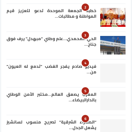
2
خطبة الجمعة الموحدة تدعو لتعزيز قيم
المواطنة و مطالبات…
3
الحي المحمدي…علم وطني “مبهدل” يرف فوق
جناح…
4
فيديو صادم يفجر الغضب “تدمع له العيون”
من…
5
المغرب يصعق العالم…مختبر الأمن الوطني
بالدارالبيضاء…
6
“الصحراء الشرقية” تصريح منسوب لسانشيز
يشعل الجدل…