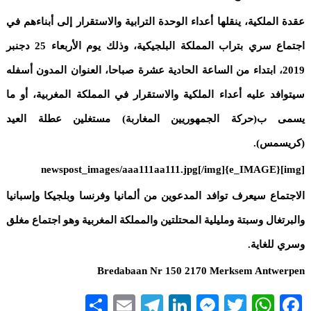
عقدة الملكية، ينقلها أعداء الوحدة الترابية والاستقرار إلى أبناءهم في
اجتماع سري بتراب المملكة البلجيكية، وذلك يوم الأربعاء 25 دجنبر
2019، ابتداء من الساعة الحادية عشرة صباحا، العنوان المدون أسفله
سيتوافد عليه أعداء الملكية والاستقرار في المملكة المغربية، أو ما
يسمى ب(حركة الجمهوريين المغاربة) مستغلين عطلة العيد
(كريسمس).
[img]{e_IMAGE}newspost_images/aaa111aa111.jpg[/img]
الاجتماع سيعرف توافد المدعوين من ألمانيا وفرنسا وبلجيكا وإسبانيا
والبرتغال وسبتة ومليلية المحتلتين والمملكة المغربية وهو اجتماع مغلق
وسري للغاية.
Bredabaan Nr 150 2170 Merksem Antwerpen
Share
Telegram
Email
LinkedIn
Messenger
WhatsApp
Twitter
Facebook