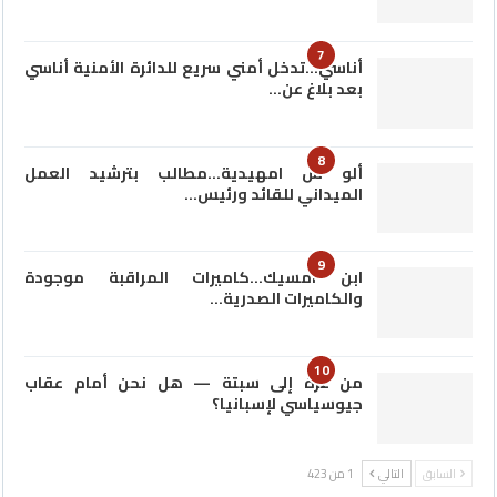
7
أناسي…تدخل أمني سريع للدائرة الأمنية أناسي
بعد بلاغ عن…
8
ألو س امهيدية…مطالب بترشيد العمل
الميداني للقائد ورئيس…
9
ابن امسيك…كاميرات المراقبة موجودة
والكاميرات الصدرية…
10
من غزة إلى سبتة — هل نحن أمام عقاب
جيوسياسي لإسبانيا؟
السابق
التالي
1 من 423