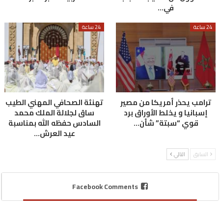
في…
24 ساعة
24 ساعة
ترامب يحذر أمريكا من مصير
تهنئة الصحافي المهني الطيب
إسبانيا و يخلط الأوراق برد
ساق لجلالة الملك محمد
قوي “سبتة” شأن…
السادس حفظه الله بمناسبة
عيد العرش…
السابق
التالي
Facebook Comments