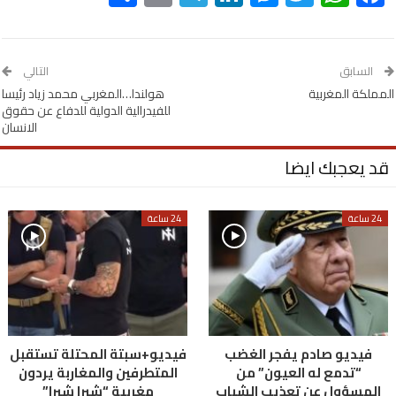
السابق
التالي
المملكة المغربية
هولندا…المغربي محمد زياد رئيسا
للفيدرالية الدولية للدفاع عن حقوق
الانسان
قد يعجبك ايضا
24 ساعة
24 ساعة
فيديو صادم يفجر الغضب
فيديو+سبتة المحتلة تستقبل
“تدمع له العيون” من
المتطرفين والمغاربة يردون
المسؤول عن تعذيب الشباب
مغربية “شبرا شبرا”