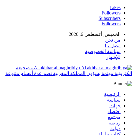
Likes
Followers
Subscribers
Followers
الخميس, أغسطس 6, 2026
من نحن
اتصل بنا
سياسة الخصوصية
للإشهار
Al akhbar al maghribiya - صحيغة
الكترونية مهتمة بشؤون المملكة المغربية تضم عدة أقسام متنوعة
الرئيسية
سياسة
جهات
اقتصاد
مجتمع
رياصة
دولية
كتاب و أراء