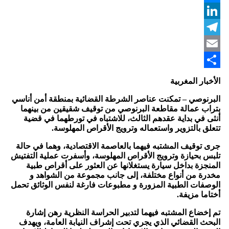
Messenger
LinkedIn
Telegram
Email
Share
الأخبار المغربية
البرنوصي – تمكنت عناصر الشرطة القضائية بمنطقة أمن أناسي
بتراب عمالة مقاطعة البرنوصي من توقيف شقيقين من بينهما
أنثى في بداية عقدهم الثالث، للاشتباه في تورطهما في قضية
تتعلق بالتزوير واستعماله وترويج الأقراص المهلوسة.
جرى توقيف المشتبه فيهما بالعاصمة الاقتصادية، وهما في حالة
تلبس بحيازة وترويج الأقراص المهلوسة، وأسفرت عملية التفتيش
المنجزة بداخل سيارة يستغلانها عن العثور على أقراص طبية
مخدرة من أنواع مختلفة، إلى جانب مجموعة من الشواهد و
الوصفات الطبية المزورة و مطبوعات فارغة لنفس الوثائق تحمل
أختاما مزيفة.
تم إخضاع المشتبه فيهما لتدبير الحراسة النظرية رهن إشارة
البحث القضائي الذي يجري تحت إشراف النيابة العامة، ويهدف