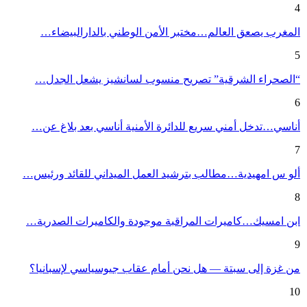
4
المغرب يصعق العالم…مختبر الأمن الوطني بالدارالبيضاء…
5
“الصحراء الشرقية” تصريح منسوب لسانشيز يشعل الجدل…
6
أناسي…تدخل أمني سريع للدائرة الأمنية أناسي بعد بلاغ عن…
7
ألو س امهيدية…مطالب بترشيد العمل الميداني للقائد ورئيس…
8
ابن امسيك…كاميرات المراقبة موجودة والكاميرات الصدرية…
9
من غزة إلى سبتة — هل نحن أمام عقاب جيوسياسي لإسبانيا؟
10