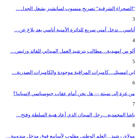
“الصحراء الشرقية” تصريح منسوب لسانشيز يشعل الجدل…
3
أناسي…تدخل أمني سريع للدائرة الأمنية أناسي بعد بلاغ عن…
4
ألو س امهيدية…مطالب بترشيد العمل الميداني للقائد ورئيس…
5
ابن امسيك…كاميرات المراقبة موجودة والكاميرات الصدرية…
6
من غزة إلى سبتة — هل نحن أمام عقاب جيوسياسي لإسبانيا؟
7
باشا المحمدية…رجل الميدان الذي أعاد هيبة السلطة وفتح…
8
مولاي رشيد…العلم الوطني مقلوب لأسابيع فوق مدخل مندوبية…