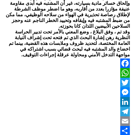
وإلحاق خسائر مادية بسيارته، غير أن المشتبه فيه أبدى مقاومة
عنيفة مؤازرا بعدد من أقاربه، وهو ما اضطر موظف الشرطة
لإطلاق رصاصة تحذيرية في الهواء من سلاحه الوظيفي، مما مكن
من ضبط المشتبه فيه وإيقافه وتحييد الخطر الناجم عنه وحجز
السلاحين الأبيضين اللذان كانا بحوزته.
وقد تم ، وفق البلاغ ، وضع المعني بالأمر تحت تدبير الحراسة
النظرية رهن إشارة البحث الذي تم فتحه تحت إشراف النيابة
العامة المختصة، لتحديد ظروف وملابسات هذه القضية، بينما تم
اخضاع والد المشتبه فيه لبحث قضائي بسبب اشتراكه في
مواجهة التدخل الأمني ومحاولة عرقلة إجراءات التوقيف.
Facebook
WhatsApp
Twitter
Messenger
LinkedIn
Telegram
Email