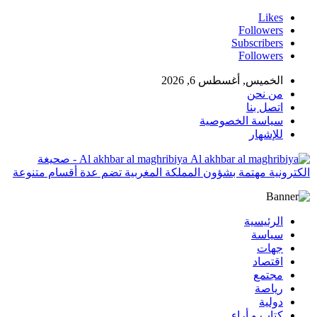
Likes
Followers
Subscribers
Followers
الخميس, أغسطس 6, 2026
من نحن
اتصل بنا
سياسة الخصوصية
للإشهار
Al akhbar al maghribiya - صحيغة
الكترونية مهتمة بشؤون المملكة المغربية تضم عدة أقسام متنوعة
الرئيسية
سياسة
جهات
اقتصاد
مجتمع
رياصة
دولية
كتاب و أراء