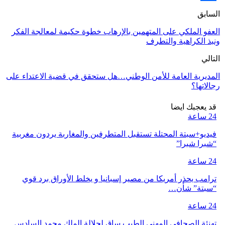
Share
السابق
العفو الملكي على المتهمين بالإرهاب خطوة حكيمة لمعالجة الفكر
ونبذ الكراهية والتطرف
التالي
المديرية العامة للأمن الوطني…هل ستحقق في قضية الاعتداء على
رجالاتها؟
قد يعجبك ايضا
24 ساعة
فيديو+سبتة المحتلة تستقبل المتطرفين والمغاربة يردون مغربية
“شبرا شبرا”
24 ساعة
ترامب يحذر أمريكا من مصير إسبانيا و يخلط الأوراق برد قوي
“سبتة” شأن…
24 ساعة
تهنئة الصحافي المهني الطيب ساق لجلالة الملك محمد السادس