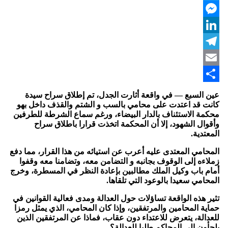
Twitter
Messenger
LinkedIn
Telegram
Email
Share
عين السبع — في واقعة أثارت الجدل، تم إطلاق سراح سيدة
كانت قد اعتدت على محامي بالسب و الشتم والقذف داخل بهو
محكمة الاستئناف بالدار البيضاء، ورغم سماع الشرطة للطرفين
وأقوال الشهود، إلا أن المحكمة اتخذت قرارا باطلاق سراح
المعتدية.
المحامي المعتدى عليه أعرب عن استيائه من هذا القرار، مما دفع
زملاءه إلى الوقوف بجانبه و التضامن معه، وتضامنا معه وقفوا
أمام باب وكيل الملك مطالبين بإعادة النظر في المسطرة، وخرج
المحامي سعيدا بالوعود التي تلقاها.
تثير هذه الواقعة تساؤلات حول العدالة ومدى فعالية القوانين في
حماية المحامين والمرتفقين، وإذا كان المحامي، الذي يمثل رمزا
للعدالة، يتعرض للاعتداء دون عقاب، فماذا عن المرتفقين الذين
يلجأون إلى المحاكم طلبا للعدالة؟