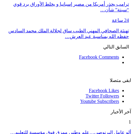
ترامب يحذر أمريكا من مصير إسبانيا و يخلط الأوراق برد قوي
“سبتة” شأن…
24 ساعة
تهنئة الصحافي المهني الطيب ساق لجلالة الملك محمد السادس
حفظه الله بمناسبة عيد العرش…
السابق
التالي
Facebook Comments
ابقى متصلا
Facebook
Likes
Twitter
Followers
Youtube
Subscribers
آخر الأخبار
1
ألو عامل البرنوصي…علم وطني ممزق فوق مؤسسة للتعليم…