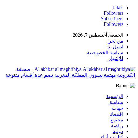
Likes
Followers
Subscribers
Followers
الجمعة, أغسطس 7, 2026
من نحن
اتصل بنا
سياسة الخصوصية
للإشهار
Al akhbar al maghribiya - صحيغة
الكترونية مهتمة بشؤون المملكة المغربية تضم عدة أقسام متنوعة
الرئيسية
سياسة
جهات
اقتصاد
مجتمع
رياصة
دولية
كتاب و أراء