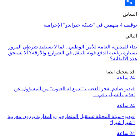
Email
Share
السابق
توقيف 4 متهمين في “شبكة جيراندو” الإجرامية
التالي
نداء للمديرية العامة للأمن الوطني…لما لا يستفيد شرطي المرور
بسيارة رباعية الدفع قوية للتنقل في الشوارع والأزقة؟ ألا يستحق
هذه الالتفاتة؟
قد يعجبك ايضا
24 ساعة
فيديو صادم يفجر الغضب “تدمع له العيون” من المسؤول عن
تعذيب الشباب في…
24 ساعة
فيديو+سبتة المحتلة تستقبل المتطرفين والمغاربة يردون مغربية
“شبرا شبرا”
24 ساعة