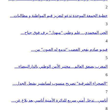
2
خطبة الجمعة الموحدة تدعو لتعزيز قيم المواطنة و مطالبات…
3
الحي المحمدي…علم وطني “مبهدل” يرف فوق جناح…
4
فيديو صادم يفجر الغضب “تدمع له العيون” من…
5
المغرب يصعق العالم…مختبر الأمن الوطني بالدارالبيضاء…
6
“الصحراء الشرقية” تصريح منسوب لسانشيز يشعل الجدل…
7
أناسي…تدخل أمني سريع للدائرة الأمنية أناسي بعد بلاغ عن…
8