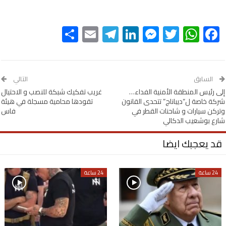
Share
Telegram
Email
LinkedIn
Messenger
WhatsApp
Twitter
Facebook
السابق
التالي
إلى رئيس المنطقة الأمنية الفداء…
غريب تفكيك شبكة للنصب و الاحتيال
شركة خاصة ل“ديباناج” تتحدى القانون
تقودها محامية مسجلة في هيئة
وتركن سيارات و شاحنات القطر في
فاس
شارع بوشعيب الدكالي
قد يعجبك ايضا
24 ساعة
24 ساعة