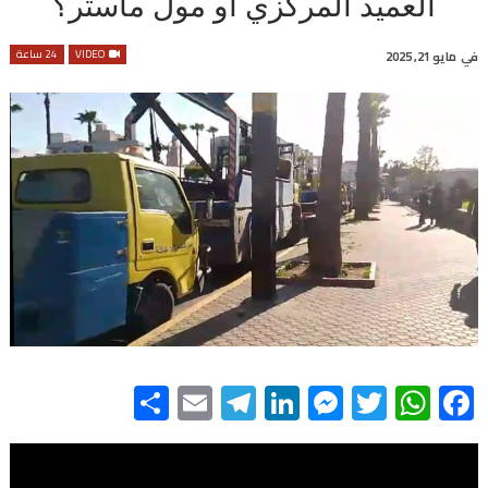
العميد المركزي أو مول ماستر؟
VIDEO
24 ساعة
في
مايو 21, 2025
Share
Telegram
Email
LinkedIn
Messenger
WhatsApp
Twitter
Facebook