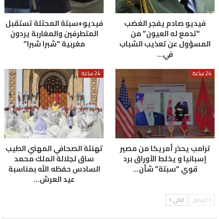
فيديو صادم يفجر الغضب
فيديو+سبتة المحتلة تستقبل
“تدمع له العيون” من
المتطرفين والمغاربة يردون
المسؤول عن تعذيب الشباب
مغربية “شبرا شبرا”
في…
24 ساعة
24 ساعة
ترامب يحذر أمريكا من مصير
تهنئة الصحافي المهني الطيب
إسبانيا و يخلط الأوراق برد
ساق لجلالة الملك محمد
قوي “سبتة” شأن…
السادس حفظه الله بمناسبة
عيد العرش…
السابق
التالي