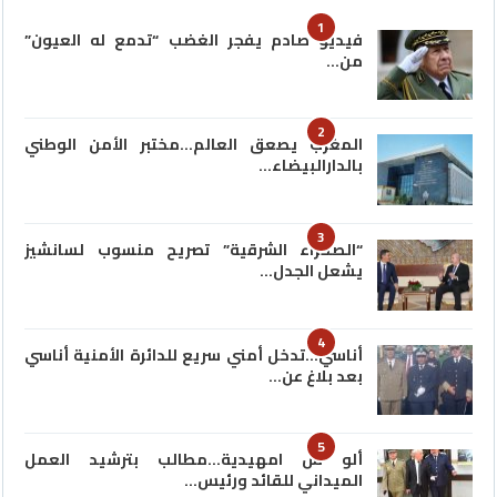
1
فيديو صادم يفجر الغضب “تدمع له العيون”
من…
2
المغرب يصعق العالم…مختبر الأمن الوطني
بالدارالبيضاء…
3
“الصحراء الشرقية” تصريح منسوب لسانشيز
يشعل الجدل…
4
أناسي…تدخل أمني سريع للدائرة الأمنية أناسي
بعد بلاغ عن…
5
ألو س امهيدية…مطالب بترشيد العمل
الميداني للقائد ورئيس…