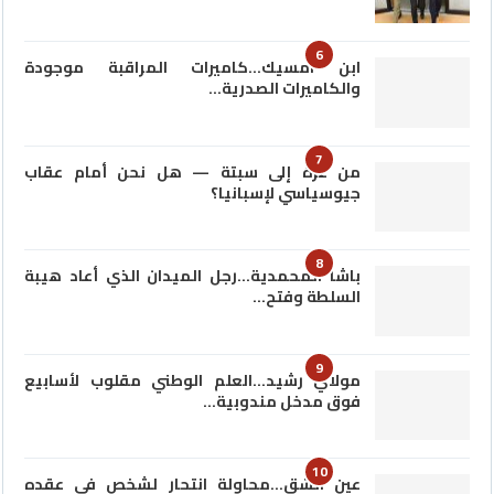
6
ابن امسيك…كاميرات المراقبة موجودة
والكاميرات الصدرية…
7
من غزة إلى سبتة — هل نحن أمام عقاب
جيوسياسي لإسبانيا؟
8
باشا المحمدية…رجل الميدان الذي أعاد هيبة
السلطة وفتح…
9
مولاي رشيد…العلم الوطني مقلوب لأسابيع
فوق مدخل مندوبية…
10
عين الشق…محاولة انتحار لشخص في عقده