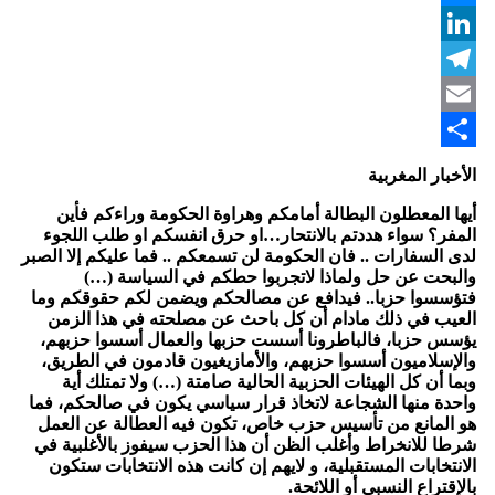
Messenger
LinkedIn
Telegram
Email
Share
الأخبار المغربية
أيها المعطلون البطالة أمامكم وهراوة الحكومة وراءكم فأين
المفر؟ سواء هددتم بالانتحار…او حرق انفسكم او طلب اللجوء
لدى السفارات .. فان الحكومة لن تسمعكم .. فما عليكم إلا الصبر
والبحت عن حل ولماذا لاتجربوا حطكم في السياسة (…)
فتؤسسوا حزبا.. فيدافع عن مصالحكم ويضمن لكم حقوقكم وما
العيب في ذلك مادام أن كل باحث عن مصلحته في هذا الزمن
يؤسس حزبا، فالباطرونا أسست حزبها والعمال أسسوا حزبهم،
والإسلاميون أسسوا حزبهم، والأمازيغيون قادمون في الطريق،
وبما أن كل الهيئات الحزبية الحالية صامتة (…) ولا تمتلك أية
واحدة منها الشجاعة لاتخاذ قرار سياسي يكون في صالحكم، فما
هو المانع من تأسيس حزب خاص، تكون فيه العطالة عن العمل
شرطا للانخراط وأغلب الظن أن هذا الحزب سيفوز بالأغلبية في
الانتخابات المستقبلية، و لايهم إن كانت هذه الانتخابات ستكون
بالإقتراع النسبي أو اللائحة.