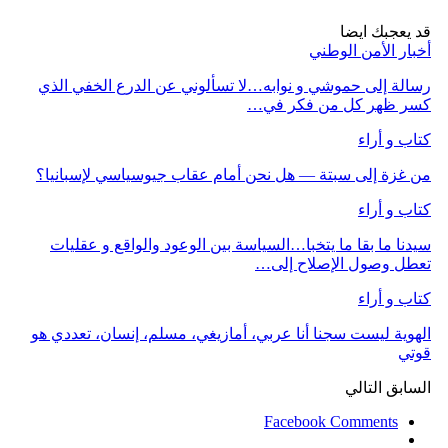
قد يعجبك ايضا
أخبار الأمن الوطني
رسالة إلى حموشي و نوابه…لا تسألوني عن الدرع الخفي الذي
كسر ظهر كل من فكر في…
كتاب و أراء
من غزة إلى سبتة — هل نحن أمام عقاب جيوسياسي لإسبانيا؟
كتاب و أراء
سيدنا ما بقا ما يتخبا…السياسة بين الوعود والواقع و عقليات
تعطل وصول الإصلاح إلى…
كتاب و أراء
الهوية ليست سجنا أنا عربي، أمازيغي، مسلم، إنسان، تعددي هو
قوتي
السابق
التالي
Facebook Comments