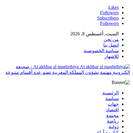
Likes
Followers
Subscribers
Followers
السبت, أغسطس 8, 2026
من نحن
اتصل بنا
سياسة الخصوصية
للإشهار
Al akhbar al maghribiya - صحيغة
الكترونية مهتمة بشؤون المملكة المغربية تضم عدة أقسام متنوعة
الرئيسية
سياسة
جهات
اقتصاد
مجتمع
رياصة
دولية
كتاب و أراء