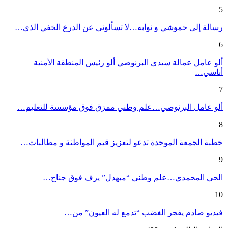
5
رسالة إلى حموشي و نوابه…لا تسألوني عن الدرع الخفي الذي…
6
ألو عامل عمالة سيدي البرنوصي ألو رئيس المنطقة الأمنية
أناسي…
7
ألو عامل البرنوصي…علم وطني ممزق فوق مؤسسة للتعليم…
8
خطبة الجمعة الموحدة تدعو لتعزيز قيم المواطنة و مطالبات…
9
الحي المحمدي…علم وطني “مبهدل” يرف فوق جناح…
10
فيديو صادم يفجر الغضب “تدمع له العيون” من…