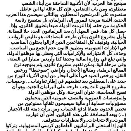
سينجح هذا الحزب، لأن الأغلبية الساحقة من أبناء الشعب
معطلون، ومن باب التضامن، فإن كل عائلة لها ابن عاطل
ستصوت على المرشحين المعطلين، وبالتالي سيضمن هذا الحزب
الجديد، أغلبية مريحة للمرور إلى البرلمان، بل ستصبح رئاسة
الحكومة من حقه، إذا التزمت الدولة طبعا بتطبيق القانون، وإذا
حصل كل هذا، فمن السهل أن يجد البرلمانيون الجدد حلا للبطالة،
وأول مشروع قانون يمكن طرحه للمصادقة، هو تقليص الرواتب
الخيالية، وتوقيف كل المتقاعدين الذين لازالوا يحتلون المناصب
في الإدارات العمومية، وتطبيق قانون عدم الجمع بين المناصب،
وحذف كل الامتيازات والإكراميات التي يحظى بها موظفو الدولة،
والتي تبلغ في وزارة المالية وحدها كذا وأربعين مليارا في السنة،
وفي مرحلة آنية، يمكن تقديم مشروع قانون، يتم بموجبه نزع
المقالع الرملية، ومقالع الأحجار، وأراضي “صوجيطا” ورخص
النقل، ورخص الصيد في أعالي البحار من أيدي الأثرياء لتوزع من
جديد على المعطلين بعد تنظيمهم في إطار تعاونيات… وجمعيات.
مشروع قانون ثالث يجب طرحه على البرلمان الجديد، وهو أن
تصبح المحاسبة، عنوان المرحلة، وكل موظفي الدولة
والمؤسسات العمومية والنصف عمومية الذين يتحملون
مسؤوليات حسابية أو مالية سيصبحون تلقائيا ممنوعين من
تخطي الحدود، ضمانا لدفع الحساب ومن برأت ذمته فله الاختيار
(…) وبعد المصادقة على هذه القوانين، أظن أن قوارب
الموت..والاحتجاجات..والاضطرابات ستتوقف.
اللهم إذا استحلى البرلمانيون العاطلون كرسي المسؤولية، وتركوا