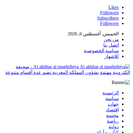
Likes
Followers
Subscribers
Followers
الخميس, أغسطس 6, 2026
من نحن
اتصل بنا
سياسة الخصوصية
للإشهار
Al akhbar al maghribiya - صحيغة
الكترونية مهتمة بشؤون المملكة المغربية تضم عدة أقسام متنوعة
الرئيسية
سياسة
جهات
اقتصاد
مجتمع
رياصة
دولية
كتاب و أراء