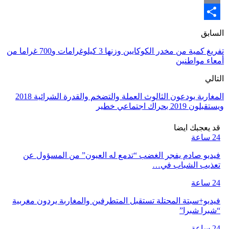
Email
Share
السابق
تفريغ كمية من مخدر الكوكايين وزنها 3 كيلوغرامات و700 غراما من
أمعاء مواطنين
التالي
المغاربة يودعون الثالوث العملة والتضخم والقدرة الشرائية 2018
ويستقبلون 2019 بحراك اجتماعي خطير
قد يعجبك ايضا
24 ساعة
فيديو صادم يفجر الغضب “تدمع له العيون” من المسؤول عن
تعذيب الشباب في…
24 ساعة
فيديو+سبتة المحتلة تستقبل المتطرفين والمغاربة يردون مغربية
“شبرا شبرا”
24 ساعة