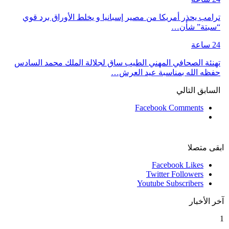
ترامب يحذر أمريكا من مصير إسبانيا و يخلط الأوراق برد قوي
“سبتة” شأن…
24 ساعة
تهنئة الصحافي المهني الطيب ساق لجلالة الملك محمد السادس
حفظه الله بمناسبة عيد العرش…
السابق
التالي
Facebook Comments
ابقى متصلا
Facebook
Likes
Twitter
Followers
Youtube
Subscribers
آخر الأخبار
1