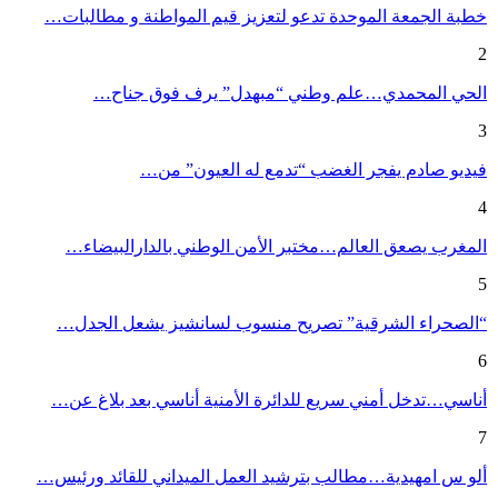
خطبة الجمعة الموحدة تدعو لتعزيز قيم المواطنة و مطالبات…
2
الحي المحمدي…علم وطني “مبهدل” يرف فوق جناح…
3
فيديو صادم يفجر الغضب “تدمع له العيون” من…
4
المغرب يصعق العالم…مختبر الأمن الوطني بالدارالبيضاء…
5
“الصحراء الشرقية” تصريح منسوب لسانشيز يشعل الجدل…
6
أناسي…تدخل أمني سريع للدائرة الأمنية أناسي بعد بلاغ عن…
7
ألو س امهيدية…مطالب بترشيد العمل الميداني للقائد ورئيس…