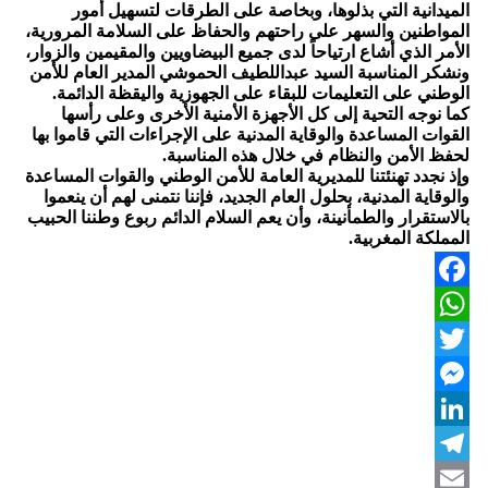
الميدانية التي بذلوها، وبخاصة على الطرقات لتسهيل أمور
المواطنين والسهر على راحتهم والحفاظ على السلامة المرورية،
الأمر الذي أشاع ارتياحاً لدى جميع البيضاويين والمقيمين والزوار،
ونشكر المناسبة السيد عبداللطيف الحموشي المدير العام للأمن
الوطني على التعليمات للبقاء على الجهوزية واليقظة الدائمة.
كما نوجه التحية إلى كل الأجهزة الأمنية الأخرى وعلى رأسها
القوات المساعدة والوقاية المدنية على الإجراءات التي قاموا بها
لحفظ الأمن والنظام في خلال هذه المناسبة.
وإذ نجدد تهنئتنا للمديرية العامة للأمن الوطني والقوات المساعدة
والوقاية المدنية، بحلول العام الجديد، فإننا نتمنى لهم أن ينعموا
بالاستقرار والطمأنينة، وأن يعم السلام الدائم ربوع وطننا الحبيب
المملكة المغربية.
Facebook
WhatsApp
Twitter
Messenger
LinkedIn
Telegram