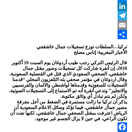
Messenger
LinkedIn
Telegram
Email
Share
تركيا…السلطات توزع تسجيلات جمال خاشقجي
الأخبار المغربية/ إناس مصلح
قال الرئيس التركي رجب طيب أردوغان يوم السبت 10 أكتوبر
2018، إن أنقرة شاركت كل تسجيلات وصور مقتل جمال
خاشقجي، الصحفي السعودي الذي قتل في القنصلية السعودية.
وقال اردوغان في مؤتمر صحفي بثه التلفزيون المحلي “قدمنا
التسجيلات للسعودية وقدمناها لواشنطن والالمان والفرنسيين
والانجليز” وتدعي أنقرة أنه تم الاستماع إلى التسجيلات الصوتية،
ولكن لم يتم تبادل أي وثائق مكتوبة.
يذكر أن تركيا ما زالت مستمرة في الضغط من أجل معرفة
مصير جمال خاشقجي، فيما تؤكد وسائل الاعلام السعودية أن
الرياض اعترفت بمقتل الصحفي جمال خاشقجي، لكنها نفت أن
تكون الراعي، في حين لا يزال الجسم غير موجود.