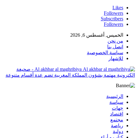
Likes
Followers
Subscribers
Followers
الخميس, أغسطس 6, 2026
من نحن
اتصل بنا
سياسة الخصوصية
للإشهار
Al akhbar al maghribiya - صحيغة
الكترونية مهتمة بشؤون المملكة المغربية تضم عدة أقسام متنوعة
الرئيسية
سياسة
جهات
اقتصاد
مجتمع
رياصة
دولية
كتاب و أراء