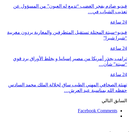
فيديو صادم يفجر الغضب “تدمع له العيون” من المسؤول عن
تعذيب الشباب في…
24 ساعة
فيديو+سبتة المحتلة تستقبل المتطرفين والمغاربة يردون مغربية
“شبرا شبرا”
24 ساعة
ترامب يحذر أمريكا من مصير إسبانيا و يخلط الأوراق برد قوي
“سبتة” شأن…
24 ساعة
تهنئة الصحافي المهني الطيب ساق لجلالة الملك محمد السادس
حفظه الله بمناسبة عيد العرش…
السابق
التالي
Facebook Comments