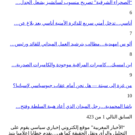
“الصحراء الشرقية” تصريح منسوب لسانشيز يشعل الجدل…
6
أناسي…تدخل أمني سريع للدائرة الأمنية أناسي بعد بلاغ عن…
7
ألو س امهيدية…مطالب بترشيد العمل الميداني للقائد ورئيس…
8
ابن امسيك…كاميرات المراقبة موجودة والكاميرات الصدرية…
9
من غزة إلى سبتة — هل نحن أمام عقاب جيوسياسي لإسبانيا؟
10
باشا المحمدية…رجل الميدان الذي أعاد هيبة السلطة وفتح…
السابق
التالي
1 من 423
“الأخبار المغربية” موقع إلكتروني إخباري سياسي يقوم على
التحليل والرأي ونقل الحقيقة كما هي…يقدم خطابا إعلاميا ينبذ