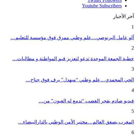
Twitter
Followers
Youtube
Subscribers
آخر الأخبار
1
ألو عامل البرنوصي…علم وطني ممزق فوق مؤسسة للتعليم…
2
خطبة الجمعة الموحدة تدعو لتعزيز قيم المواطنة و مطالبات…
3
الحي المحمدي…علم وطني “مبهدل” يرف فوق جناح…
4
فيديو صادم يفجر الغضب “تدمع له العيون” من…
5
المغرب يصعق العالم…مختبر الأمن الوطني بالدارالبيضاء…
6