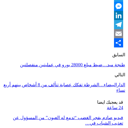
Twitter
Messenger
LinkedIn
Telegram
Email
Share
السابق
طنجة ميد…ضبط مبلغ 28000 يورو في عمليتين منفصلتين
التالي
الدارالبيضاء…الشرطة تفكك عصابة تتألف من 8 أشخاص بينهم أربع
نساء
قد يعجبك ايضا
24 ساعة
فيديو صادم يفجر الغضب “تدمع له العيون” من المسؤول عن
تعذيب الشباب في…