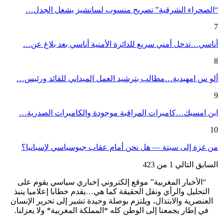
“الصحراء الشرقية” تصريح منسوب لسانشيز يشعل الجدل…
7
أناسي…تدخل أمني سريع للدائرة الأمنية أناسي بعد بلاغ عن…
8
ألو س امهيدية…مطالب بترشيد العمل الميداني للقائد ورئيس…
9
ابن امسيك…كاميرات المراقبة موجودة والكاميرات الصدرية…
10
من غزة إلى سبتة — هل نحن أمام عقاب جيوسياسي لإسبانيا؟
السابق
التالي
1 من 423
“الأخبار المغربية” موقع إلكتروني إخباري سياسي يقوم على
التحليل والرأي ونقل الحقيقة كما هي…يقدم خطابا إعلاميا ينبذ
العنصرية والابتذال، ويلتزم بوصلة وحيدة تشير إلى تحرير الإنسان
في إطار يجمعنا إلى الوطن كله *المملكة المغربية* ولا يعزلنا.