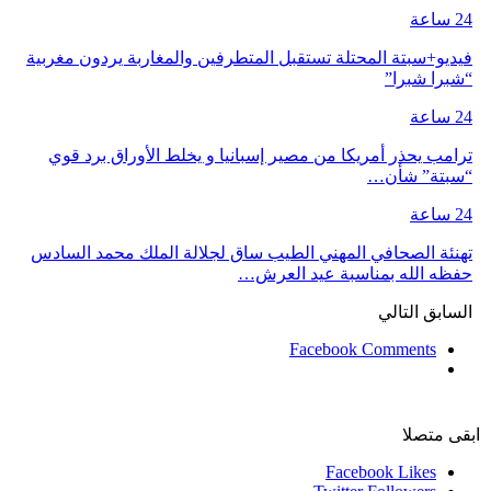
24 ساعة
فيديو+سبتة المحتلة تستقبل المتطرفين والمغاربة يردون مغربية
“شبرا شبرا”
24 ساعة
ترامب يحذر أمريكا من مصير إسبانيا و يخلط الأوراق برد قوي
“سبتة” شأن…
24 ساعة
تهنئة الصحافي المهني الطيب ساق لجلالة الملك محمد السادس
حفظه الله بمناسبة عيد العرش…
السابق
التالي
Facebook Comments
ابقى متصلا
Facebook
Likes