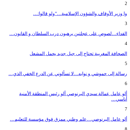
2
وا وزير الأوقاف والشؤون الإسلامية…”ولو قالوا:…
3
الفداء…لصوص على عجلتين يرهبون درب السلطان و القانون…
4
الصحافة المغربية تحتاج إلى جيل جديد يحمل المشعل
5
رسالة إلى حموشي و نوابه…لا تسألوني عن الدرع الخفي الذي…
6
ألو عامل عمالة سيدي البرنوصي ألو رئيس المنطقة الأمنية
أناسي…
7
ألو عامل البرنوصي…علم وطني ممزق فوق مؤسسة للتعليم…
8