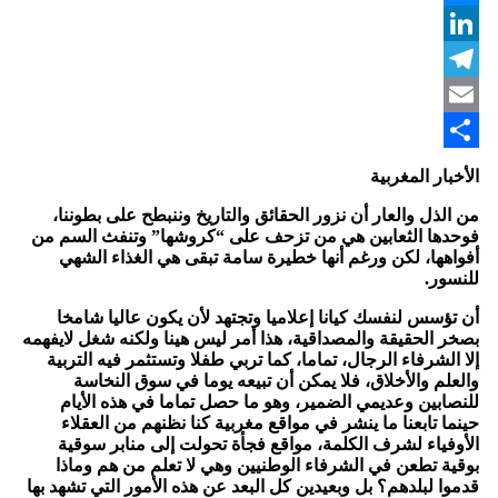
Messenger
LinkedIn
Telegram
Email
Share
الأخبار المغربية
من الذل والعار أن نزور الحقائق والتاريخ وننبطح على بطوننا،
فوحدها الثعابين هي من تزحف على “كروشها” وتنفث السم من
أفواهها، لكن ورغم أنها خطيرة سامة تبقى هي الغذاء الشهي
للنسور
.
أن تؤسس لنفسك كيانا إعلاميا وتجتهد لأن يكون عاليا شامخا
بصخر الحقيقة والمصداقية، هذا أمر ليس هينا ولكنه شغل لايفهمه
إلا الشرفاء الرجال، تماما، كما تربي طفلا وتستثمر فيه التربية
والعلم والأخلاق، فلا يمكن أن تبيعه يوما في سوق النخاسة
للنصابين وعديمي الضمير، وهو ما حصل تماما في هذه الأيام
حينما تابعنا ما ينشر في مواقع مغربية كنا نظنهم من العقلاء
الأوفياء لشرف الكلمة، مواقع فجأة تحولت إلى منابر سوقية
بوقية تطعن في الشرفاء الوطنيين وهي لا تعلم من هم وماذا
قدموا لبلدهم؟ بل وبعيدين كل البعد عن هذه الأمور التي تشهد بها