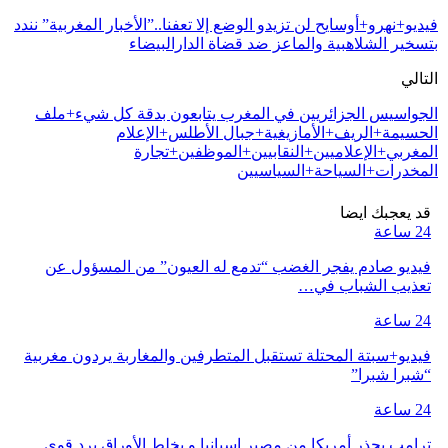
فيديو+نهرو+أوسايح لن تزيدو الوضع إلا تعفنا..”الأخبار المغربية” نندد
بتسخير الشلاهبية والماعز ضد قضاة الدارالبيضاء
التالي
الجواسيس الجزائريين في المغرب يتابعون بدقة كل شيء+ملف
الحسيمة+الريف+الأمازيغية+جبال الأطلس+الإعلام
المغربي+الإعلاميين+النقابيين+الموظفين+تجارة
المخدرات+السياحة+السياسيين
قد يعجبك ايضا
24 ساعة
فيديو صادم يفجر الغضب “تدمع له العيون” من المسؤول عن
تعذيب الشباب في…
24 ساعة
فيديو+سبتة المحتلة تستقبل المتطرفين والمغاربة يردون مغربية
“شبرا شبرا”
24 ساعة
ترامب يحذر أمريكا من مصير إسبانيا و يخلط الأوراق برد قوي