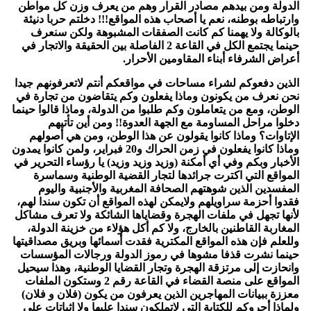
الدولة ومن بيدهم مصادر القرار وهم من يعرف وزن كل مواطن
وارتباطه بوطنه، نعم يا أصحاب هذه المواقع!!! دخلتم حربا دنيئة
بالوكالة ولا يهمنا كم كانت الصفقات المشبوهة ولكن سنعرف
حينما يجتمع الكل في القاعة 2 الفاصلة بين الحقيقة والاتجار في
أعراض الشرفاء أبناء المقاومين الأحرار
.
الذين دفعوكم لشراء مساحات في مواقعكم أنتم لاتعرفونهم جيدا
نحن نعرف من يكونون وماذا يفعلون وكم يتقاضون من تجارة في
الوطن، ومع من يتعاملون وكم طلبوا من الدولة، وماذا قالوا حينما
دخلوا مراحل المساومة مع الجهة العدوة!! ومن أين تأتيهم
الإتاوات؟ وماذا كانوا يقولون عن هذا الوطن، ومن هي أصولهم
وماذا كانوا يفعلون في زمن الحراك و20 فبراير، ولمن كانوا يمدون
الأخبار وبكم وفي أي أمكنة (وزيد وزيد وزيد) يا رؤساء التحرير في
المواقع التي اكترت جرائدها لتجار القضية الوطنية وسماسرة
المفسدين الذين شوهتهم الصحافة المغربية والأجنبية واليوم
فقدوا أحزمة سراويلهم ولايمكن لهذه المواقع أن تكون سندا لهم،
لأنها تجهل في ملفات الهجرة وقضاياها الشائكة ولا تعرف مشاكل
المغاربة القاطنين بالخارج، ولا كم أكل هؤلاء من خزينة الدولة،
وللعلم فإن هذه المواقع المكترية فقدت أسمائها وبريق مصداقيتها
حينما نشرت قذفا مشوها في رموز الدولة ورجالات المؤسسات
وانحازت إلى مرتزقة الهجرة وتجار القضايا الوطنية، وهذا سيحيل
المواقع على منصة القضاء في القاعة رقم 2 وستكون الملفات
معززة ببيانات المهاجرين الذين يعرفون من يكون (فلان و فلان)
ولماذا أجروكم للكتابة التي لاتملكون سندا عليها ولا إثباتات على