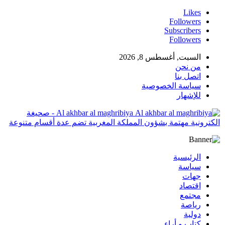
Likes
Followers
Subscribers
Followers
السبت, أغسطس 8, 2026
من نحن
اتصل بنا
سياسة الخصوصية
للإشهار
Al akhbar al maghribiya - صحيغة
الكترونية مهتمة بشؤون المملكة المغربية تضم عدة أقسام متنوعة
الرئيسية
سياسة
جهات
اقتصاد
مجتمع
رياصة
دولية
كتاب و أراء