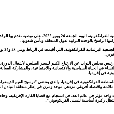
صادقت الجمعية الجهوية الإفريقية التابعة للجمعية البرلمانية ل
لتزامها الراسخ بالوحدة الترابية لدول المنطقة وبأمن شعوبها.
غربي.
 رئيس مجلس النواب عن الارتياح الكبير للسير السلس، لأشغال الدورة،
حرة الأفريقية (ZLECAF)، ومشاركة النساء في الحياة السياسية والاقتصادية والاجتماعية، والمش
ية في إفريقيا.
طقة الفرانكفونية في إفريقيا، والذي يقتضي “ترسيخ القيم الديمقرا
لائمة واقتصاد أفريقي مزدهر، موحد ومرن في إطار منطقة التبادل الحر 
واحد مؤثر في عالم الغد، في انسجام مع قضايا القارة الإفريقية، وخاصة 
ستظل ركيزة أساسية للمبنى الفرنكوفوني”.