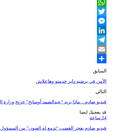
Facebook
WhatsApp
Twitter
Messenger
LinkedIn
Telegram
Email
Share
السابق
الأمن في برشيد داير خدمتو وهاعلاش
التالي
فيديو صادم…ماذا يريد “عبدالصمد أوسايح” خريج وزارة الخا
قد يعجبك ايضا
24 ساعة
فيديو صادم يفجر الغضب “تدمع له العيون” من المسؤو