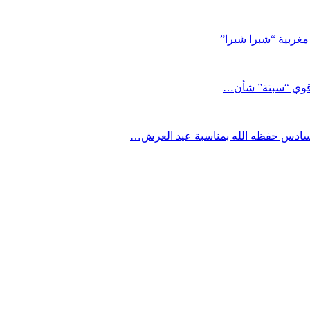
مغربية “شبرا شبرا”
د قوي “سبتة” شأن…
السادس حفظه الله بمناسبة عيد العرش…