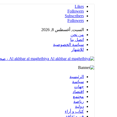
Likes
Followers
Subscribers
Followers
السبت, أغسطس 8, 2026
من نحن
اتصل بنا
سياسة الخصوصية
للإشهار
Al akhbar al maghribiya - صحيغة الكترونية مهتمة بشؤون المملكة المغربية تضم عدة أقسام متنوعة
الرئيسية
سياسة
جهات
اقتصاد
مجتمع
رياصة
دولية
كتاب و أراء
فن و ثقافة