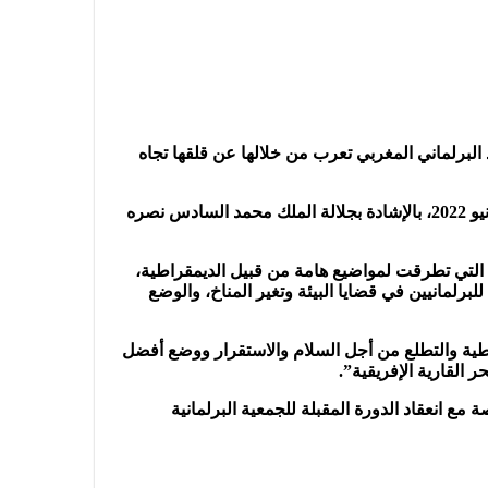
لفرانكفونية، اليوم الجمعة 24 يونيو 2022، على توصية تقدم بها الوفد البرلماني المغربي تعرب من خلالها عن قلقها تجاه
وقد اختتمت الدورة 28 للجمعية الجهوية الإفريقية التابعة للجمعية البرلمانية للفرانكفونية، التي أقيمت في الرباط يومي 23 و24 يونيو 2022، بالإشادة بجلالة الملك محمد السادس نصره
 التي تطرقت لمواضيع هامة من قبيل الديمقراطية،
اركة الفعالة للبرلمانيين في قضايا البيئة وتغير المناخ، والوضع
طية والتطلع من أجل السلام والاستقرار ووضع أفضل
القارية الإفريقية”.
مع انعقاد الدورة المقبلة للجمعية البرلمانية